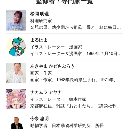
監修者・専門家一覧
松岡 明理
料理研究家
２児の母。幼少期から祖母、母と一緒に毎日の
食事作り...
まるはま
イラストレーター・漫画家
イラストレーター＆漫画家。1960年７月10日生
ま...
あきやま かぜさぶろう
画家・作家
画家・作家。1948年長崎県生まれ。1971年、
二...
ナカムラ アヤナ
イラストレーター 絵本作家
京都府在住。雑誌『おともだち』（講談社刊）
で『おし...
今泉 忠明
動物学者 日本動物科学研究所 所長