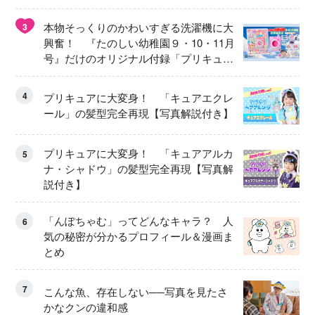
本物そっくりのかわいすぎる洗濯機に大
3
興奮！ 『たのしい幼稚園９・10・11月
号』だけのオリジナル付録「プリキュ
ア くるくるせんたくき」
4
プリキュアに大変身！ 「キュアエクレ
ール」の髪型完全再現【写真解説付き】
プリキュアに大変身！ 「キュアアルカ
5
ナ・シャドウ」の髪型完全再現【写真解
説付き】
「んぽちゃむ」ってどんなキャラ？ 人
6
気の秘密が分かるプロフィール＆漫画ま
とめ
7
こんな魚、存在しない──写真を見たさ
かなクンの違和感