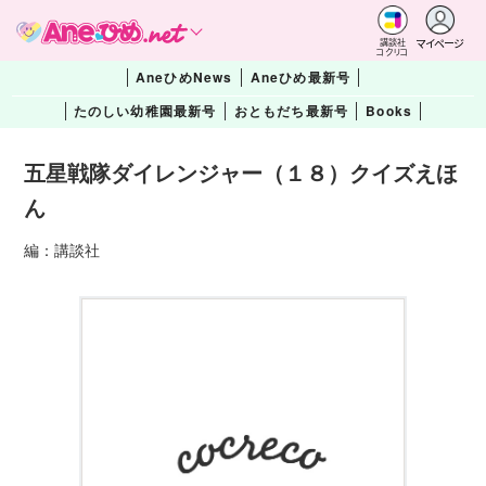
マイページ
講談社
コクリコ
AneひめNews
Aneひめ最新号
たのしい幼稚園最新号
おともだち最新号
Books
五星戦隊ダイレンジャー（１８）クイズえほ
ん
編：講談社