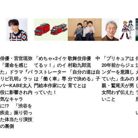
俳優・宮世琉弥
「めちゃ×2イケ
歌舞伎俳優 中
「プリキュアは
「運命を感じ
てるッ！」のイ
村勘九郎流
20年前からジェ
た」ドラマ『パ
ラストレーター
「自分の道は自
ンダーを意識し
リピ孔明』ラッ
は「働く車」専
分で決める」子
ていた」生みの
パーKABE太人
門絵本作家にな
育てとは
親・鷲尾天が男
役に影響され内
っていた！
女問わず伝えた
気なキャラ
いこと
に!? 「渋谷を
疾走」振り切っ
た体当たり演技
の裏側