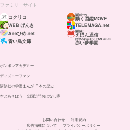
ファミリーサイト
講談社の
コクリコ
動く図鑑MOVE
WEB げんき
TELEMAGA.net
講談社
Aneひめ.net
えほん通信
はやみねかおる FAN CLUB
青い鳥文庫
赤い夢学園
ボンボンアカデミー
ディズニーファン
講談社の学習まんが 日本の歴史
本とあそぼう 全国訪問おはなし隊
お問い合わせ
利用規約
広告掲載について
プライバシーポリシー