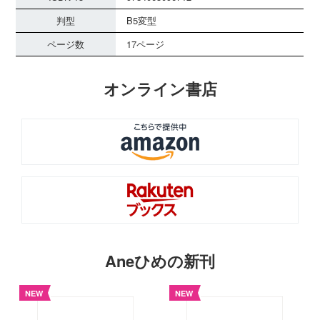
判型
B5変型
ページ数
17ページ
オンライン書店
Aneひめの新刊
NEW
NEW