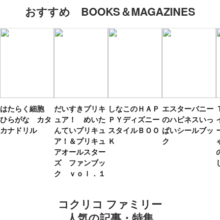
おすすめ BOOKS＆MAGAZINES
はたらく細胞
だいすきプリキ
しなこのＨＡＰ
エスターバニー
ひらがな カタ
ュア！ めいた
ＰＹディズニー
のハピネスいっ
カナドリル
んていプリキュ
スタイルＢＯＯ
ぱいシールブッ
ア！＆プリキュ
Ｋ
ク
アオールスター
ズ ファンブッ
ク ｖｏｌ．１
コクリコ ファミリー
人気の記事・特集