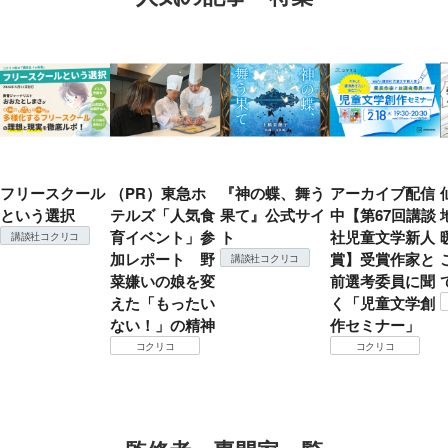
フリースクール
（PR）東急ホ
『神の蝶、舞う
アーカイブ配信
という選択
テルズ「人気食
果て』公式サイ
中【第67回講談
育イベント」参
ト
社児童文学新人
講談社コクリコ
加レポート 野
賞】受賞作家と
講談社コクリコ
菜嫌いの娘を変
前選考委員に聞
えた「もったい
く「児童文学創
ない！」の精神
作セミナー」
コクリコ
コクリコ