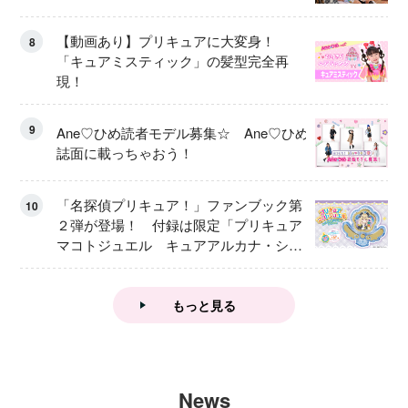
【動画あり】プリキュアに大変身！
8
「キュアミスティック」の髪型完全再
現！
9
Ane♡ひめ読者モデル募集☆ Ane♡ひめ
誌面に載っちゃおう！
「名探偵プリキュア！」ファンブック第
10
２弾が登場！ 付録は限定「プリキュア
マコトジュエル キュアアルカナ・シャ
ドウ アイスver.」 キュアエクレールを
大特集！
もっと見る
News