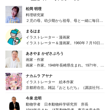
松岡 明理
料理研究家
２児の母。幼少期から祖母、母と一緒に毎日の
食事作り...
まるはま
イラストレーター・漫画家
イラストレーター＆漫画家。1960年７月10日生
ま...
あきやま かぜさぶろう
画家・作家
画家・作家。1948年長崎県生まれ。1971年、
二...
ナカムラ アヤナ
イラストレーター 絵本作家
京都府在住。雑誌『おともだち』（講談社刊）
で『おし...
今泉 忠明
動物学者 日本動物科学研究所 所長
1944年生まれ。ほ乳動物学者。東京水産大学卒