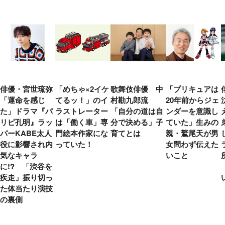
俳優・宮世琉弥
「めちゃ×2イケ
歌舞伎俳優 中
「プリキュアは
「運命を感じ
てるッ！」のイ
村勘九郎流
20年前からジェ
た」ドラマ『パ
ラストレーター
「自分の道は自
ンダーを意識し
リピ孔明』ラッ
は「働く車」専
分で決める」子
ていた」生みの
パーKABE太人
門絵本作家にな
育てとは
親・鷲尾天が男
役に影響され内
っていた！
女問わず伝えた
気なキャラ
いこと
に!? 「渋谷を
疾走」振り切っ
た体当たり演技
の裏側