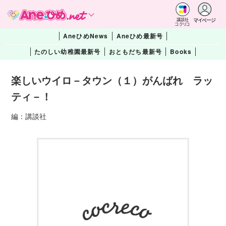
マイページ
講談社
コクリコ
AneひめNews
Aneひめ最新号
たのしい幼稚園最新号
おともだち最新号
Books
楽しいウイロ－タウン（１）がんばれ ラッ
ティ－！
編：講談社