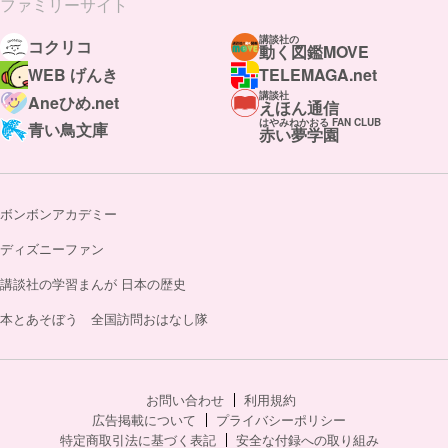
ファミリーサイト
講談社の
コクリコ
動く図鑑MOVE
WEB げんき
TELEMAGA.net
講談社
Aneひめ.net
えほん通信
はやみねかおる FAN CLUB
青い鳥文庫
赤い夢学園
ボンボンアカデミー
ディズニーファン
講談社の学習まんが 日本の歴史
本とあそぼう 全国訪問おはなし隊
お問い合わせ
利用規約
広告掲載について
プライバシーポリシー
特定商取引法に基づく表記
安全な付録への取り組み