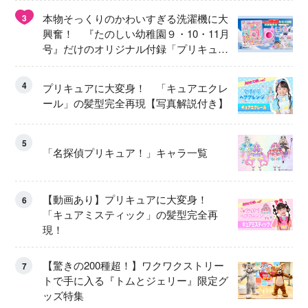
本物そっくりのかわいすぎる洗濯機に大
3
興奮！ 『たのしい幼稚園９・10・11月
号』だけのオリジナル付録「プリキュ
ア くるくるせんたくき」
4
プリキュアに大変身！ 「キュアエクレ
ール」の髪型完全再現【写真解説付き】
5
「名探偵プリキュア！」キャラ一覧
【動画あり】プリキュアに大変身！
6
「キュアミスティック」の髪型完全再
現！
【驚きの200種超！】ワクワクストリー
7
トで手に入る『トムとジェリー』限定グ
ッズ特集