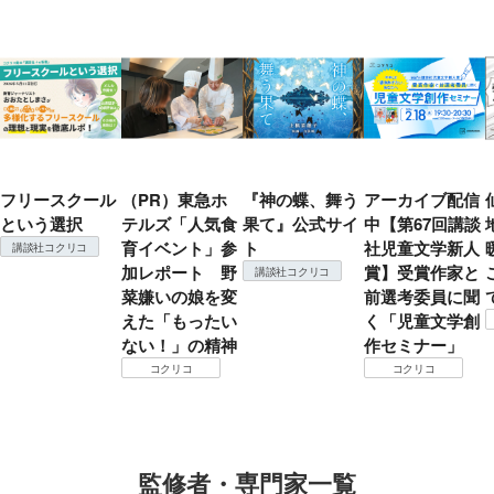
フリースクール
（PR）東急ホ
『神の蝶、舞う
アーカイブ配信
という選択
テルズ「人気食
果て』公式サイ
中【第67回講談
育イベント」参
ト
社児童文学新人
講談社コクリコ
加レポート 野
賞】受賞作家と
講談社コクリコ
菜嫌いの娘を変
前選考委員に聞
えた「もったい
く「児童文学創
ない！」の精神
作セミナー」
コクリコ
コクリコ
監修者・専門家一覧