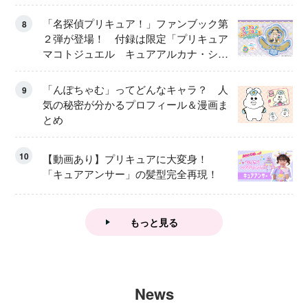
「名探偵プリキュア！」ファンブック第
8
２弾が登場！ 付録は限定「プリキュア
マコトジュエル キュアアルカナ・シャ
ドウ アイスver.」 キュアエクレールを
大特集！
「んぽちゃむ」ってどんなキャラ？ 人
9
気の秘密が分かるプロフィール＆漫画ま
とめ
10
【動画あり】プリキュアに大変身！
「キュアアンサー」の髪型完全再現！
もっと見る
News