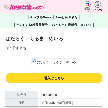
マイページ
講談社
コクリコ
AneひめNews
Aneひめ最新号
たのしい幼稚園最新号
おともだち最新号
Books
はたらく くるま めいろ
作：千塚 鉄也
購入はこちら
発売日
2009/01/30
価格
定価:本体1400円(税別)