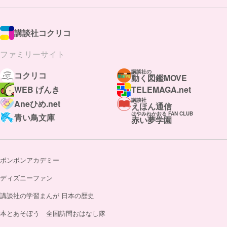
講談社コクリコ
ファミリーサイト
講談社の
コクリコ
動く図鑑MOVE
WEB げんき
TELEMAGA.net
講談社
Aneひめ.net
えほん通信
はやみねかおる FAN CLUB
青い鳥文庫
赤い夢学園
ボンボンアカデミー
ディズニーファン
講談社の学習まんが 日本の歴史
本とあそぼう 全国訪問おはなし隊