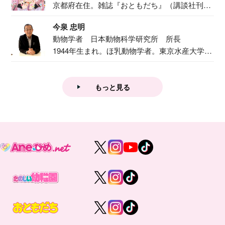
京都府在住。雑誌『おともだち』（講談社刊）
で『おし...
今泉 忠明
動物学者 日本動物科学研究所 所長
1944年生まれ。ほ乳動物学者。東京水産大学卒
業後...
もっと見る