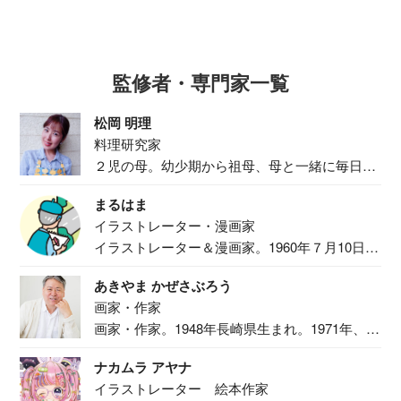
監修者・専門家一覧
松岡 明理
料理研究家
２児の母。幼少期から祖母、母と一緒に毎日の
食事作り...
まるはま
イラストレーター・漫画家
イラストレーター＆漫画家。1960年７月10日生
ま...
あきやま かぜさぶろう
画家・作家
画家・作家。1948年長崎県生まれ。1971年、
二...
ナカムラ アヤナ
イラストレーター 絵本作家