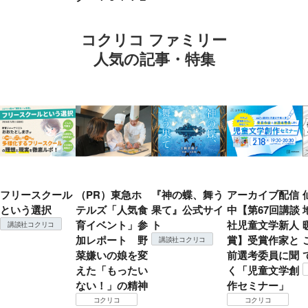
コクリコ ファミリー
人気の記事・特集
フリースクール
（PR）東急ホ
『神の蝶、舞う
アーカイブ配信
という選択
テルズ「人気食
果て』公式サイ
中【第67回講談
育イベント」参
ト
社児童文学新人
講談社コクリコ
加レポート 野
賞】受賞作家と
講談社コクリコ
菜嫌いの娘を変
前選考委員に聞
えた「もったい
く「児童文学創
ない！」の精神
作セミナー」
コクリコ
コクリコ