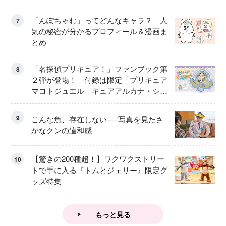
「んぽちゃむ」ってどんなキャラ？ 人
7
気の秘密が分かるプロフィール＆漫画ま
とめ
「名探偵プリキュア！」ファンブック第
8
２弾が登場！ 付録は限定「プリキュア
マコトジュエル キュアアルカナ・シャ
ドウ アイスver.」 キュアエクレールを
大特集！
9
こんな魚、存在しない──写真を見たさ
かなクンの違和感
【驚きの200種超！】ワクワクストリー
10
トで手に入る『トムとジェリー』限定グ
ッズ特集
もっと見る