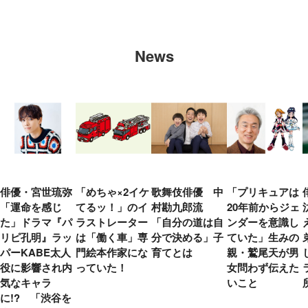
News
俳優・宮世琉弥
「めちゃ×2イケ
歌舞伎俳優 中
「プリキュアは
「運命を感じ
てるッ！」のイ
村勘九郎流
20年前からジェ
た」ドラマ『パ
ラストレーター
「自分の道は自
ンダーを意識し
リピ孔明』ラッ
は「働く車」専
分で決める」子
ていた」生みの
パーKABE太人
門絵本作家にな
育てとは
親・鷲尾天が男
役に影響され内
っていた！
女問わず伝えた
気なキャラ
いこと
に!? 「渋谷を