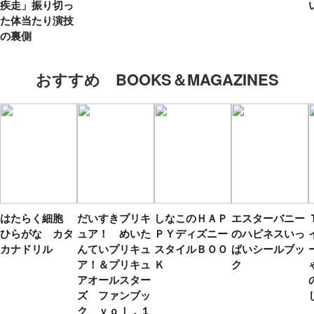
疾走」振り切っ
た体当たり演技
の裏側
おすすめ BOOKS＆MAGAZINES
はたらく細胞
だいすきプリキ
しなこのＨＡＰ
エスターバニー
ひらがな カタ
ュア！ めいた
ＰＹディズニー
のハピネスいっ
カナドリル
んていプリキュ
スタイルＢＯＯ
ぱいシールブッ
ア！＆プリキュ
Ｋ
ク
アオールスター
ズ ファンブッ
ク ｖｏｌ．１