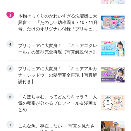
本物そっくりのかわいすぎる洗濯機に大
3
興奮！ 『たのしい幼稚園９・10・11月
号』だけのオリジナル付録「プリキュ
ア くるくるせんたくき」
4
プリキュアに大変身！ 「キュアエクレ
ール」の髪型完全再現【写真解説付き】
プリキュアに大変身！ 「キュアアルカ
5
ナ・シャドウ」の髪型完全再現【写真解
説付き】
「んぽちゃむ」ってどんなキャラ？ 人
6
気の秘密が分かるプロフィール＆漫画ま
とめ
7
こんな魚、存在しない──写真を見たさ