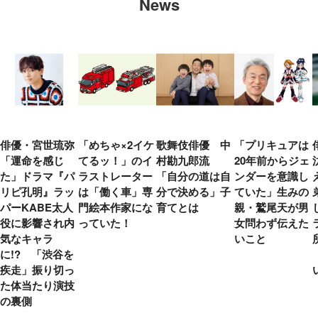
News
俳優・宮世琉弥
「めちゃ×2イケ
歌舞伎俳優 中
「プリキュアは
「運命を感じ
てるッ！」のイ
村勘九郎流
20年前からジェ
た」ドラマ『パ
ラストレーター
「自分の道は自
ンダーを意識し
リピ孔明』ラッ
は「働く車」専
分で決める」子
ていた」生みの
パーKABE太人
門絵本作家にな
育てとは
親・鷲尾天が男
役に影響され内
っていた！
女問わず伝えた
気なキャラ
いこと
に!? 「渋谷を
疾走」振り切っ
た体当たり演技
の裏側