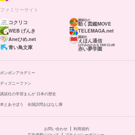
ファミリーサイト
講談社の
コクリコ
動く図鑑MOVE
WEB げんき
TELEMAGA.net
講談社
Aneひめ.net
えほん通信
はやみねかおる FAN CLUB
青い鳥文庫
赤い夢学園
ボンボンアカデミー
ディズニーファン
講談社の学習まんが 日本の歴史
本とあそぼう 全国訪問おはなし隊
お問い合わせ
利用規約
広告掲載について
プライバシーポリシー