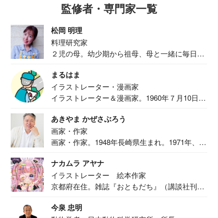
監修者・専門家一覧
松岡 明理
料理研究家
２児の母。幼少期から祖母、母と一緒に毎日の
食事作り...
まるはま
イラストレーター・漫画家
イラストレーター＆漫画家。1960年７月10日生
ま...
あきやま かぜさぶろう
画家・作家
画家・作家。1948年長崎県生まれ。1971年、
二...
ナカムラ アヤナ
イラストレーター 絵本作家
京都府在住。雑誌『おともだち』（講談社刊）
で『おし...
今泉 忠明