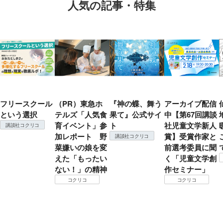
人気の記事・特集
フリースクール
（PR）東急ホ
『神の蝶、舞う
アーカイブ配信
という選択
テルズ「人気食
果て』公式サイ
中【第67回講談
育イベント」参
ト
社児童文学新人
講談社コクリコ
加レポート 野
賞】受賞作家と
講談社コクリコ
菜嫌いの娘を変
前選考委員に聞
えた「もったい
く「児童文学創
ない！」の精神
作セミナー」
コクリコ
コクリコ