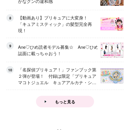
かなクンの違和感
【動画あり】プリキュアに大変身！
8
「キュアミスティック」の髪型完全再
現！
9
Ane♡ひめ読者モデル募集☆ Ane♡ひめ
誌面に載っちゃおう！
「名探偵プリキュア！」ファンブック第
10
２弾が登場！ 付録は限定「プリキュア
マコトジュエル キュアアルカナ・シャ
ドウ アイスver.」 キュアエクレールを
大特集！
もっと見る