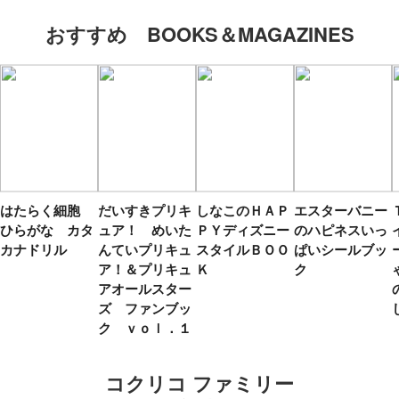
おすすめ BOOKS＆MAGAZINES
はたらく細胞
だいすきプリキ
しなこのＨＡＰ
エスターバニー
ひらがな カタ
ュア！ めいた
ＰＹディズニー
のハピネスいっ
カナドリル
んていプリキュ
スタイルＢＯＯ
ぱいシールブッ
ア！＆プリキュ
Ｋ
ク
アオールスター
ズ ファンブッ
ク ｖｏｌ．１
コクリコ ファミリー