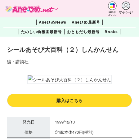
マイページ
講談社
コクリコ
AneひめNews
Aneひめ最新号
たのしい幼稚園最新号
おともだち最新号
Books
シールあそび大百科（２）しんかんせん
編：講談社
購入はこちら
発売日
1999/12/13
価格
定価:本体470円(税別)