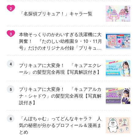
2
「名探偵プリキュア！」キャラ一覧
本物そっくりのかわいすぎる洗濯機に大
3
興奮！ 『たのしい幼稚園９・10・11月
号』だけのオリジナル付録「プリキュ
ア くるくるせんたくき」
4
プリキュアに大変身！ 「キュアエクレ
ール」の髪型完全再現【写真解説付き】
プリキュアに大変身！ 「キュアアルカ
5
ナ・シャドウ」の髪型完全再現【写真解
説付き】
「んぽちゃむ」ってどんなキャラ？ 人
6
気の秘密が分かるプロフィール＆漫画ま
とめ