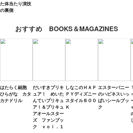
た体当たり演技
の裏側
おすすめ BOOKS＆MAGAZINES
はたらく細胞
だいすきプリキ
しなこのＨＡＰ
エスターバニー
ひらがな カタ
ュア！ めいた
ＰＹディズニー
のハピネスいっ
カナドリル
んていプリキュ
スタイルＢＯＯ
ぱいシールブッ
ア！＆プリキュ
Ｋ
ク
アオールスター
ズ ファンブッ
ク ｖｏｌ．１