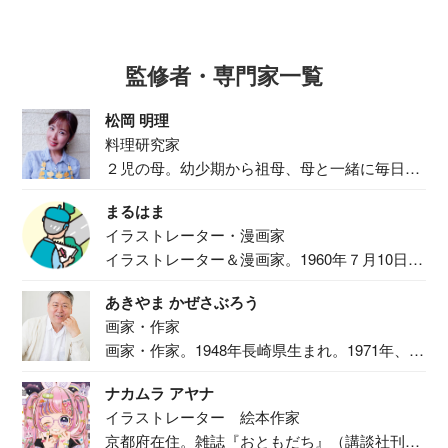
監修者・専門家一覧
松岡 明理
料理研究家
２児の母。幼少期から祖母、母と一緒に毎日の
食事作り...
まるはま
イラストレーター・漫画家
イラストレーター＆漫画家。1960年７月10日生
ま...
あきやま かぜさぶろう
画家・作家
画家・作家。1948年長崎県生まれ。1971年、
二...
ナカムラ アヤナ
イラストレーター 絵本作家
京都府在住。雑誌『おともだち』（講談社刊）