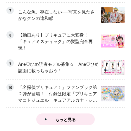
7
こんな魚、存在しない──写真を見たさ
かなクンの違和感
【動画あり】プリキュアに大変身！
8
「キュアミスティック」の髪型完全再
現！
9
Ane♡ひめ読者モデル募集☆ Ane♡ひめ
誌面に載っちゃおう！
「名探偵プリキュア！」ファンブック第
10
２弾が登場！ 付録は限定「プリキュア
マコトジュエル キュアアルカナ・シャ
ドウ アイスver.」 キュアエクレールを
大特集！
もっと見る