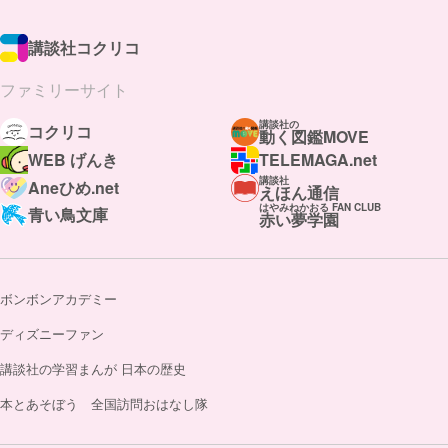
講談社コクリコ
ファミリーサイト
講談社の
コクリコ
動く図鑑MOVE
WEB げんき
TELEMAGA.net
講談社
Aneひめ.net
えほん通信
はやみねかおる FAN CLUB
青い鳥文庫
赤い夢学園
ボンボンアカデミー
ディズニーファン
講談社の学習まんが 日本の歴史
本とあそぼう 全国訪問おはなし隊