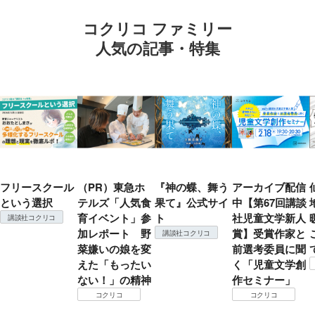
コクリコ ファミリー
人気の記事・特集
フリースクール
（PR）東急ホ
『神の蝶、舞う
アーカイブ配信
という選択
テルズ「人気食
果て』公式サイ
中【第67回講談
育イベント」参
ト
社児童文学新人
講談社コクリコ
加レポート 野
賞】受賞作家と
講談社コクリコ
菜嫌いの娘を変
前選考委員に聞
えた「もったい
く「児童文学創
ない！」の精神
作セミナー」
コクリコ
コクリコ