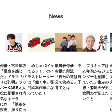
News
俳優・宮世琉弥
「めちゃ×2イケ
歌舞伎俳優 中
「プリキュアは
「運命を感じ
てるッ！」のイ
村勘九郎流
20年前からジェ
た」ドラマ『パ
ラストレーター
「自分の道は自
ンダーを意識し
リピ孔明』ラッ
は「働く車」専
分で決める」子
ていた」生みの
パーKABE太人
門絵本作家にな
育てとは
親・鷲尾天が男
役に影響され内
っていた！
女問わず伝えた
気なキャラ
いこと
に!? 「渋谷を
疾走」振り切っ