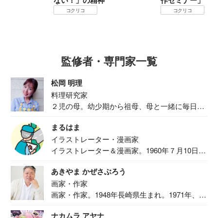
ない！」の精神
作セミナー」
コクリコ
コクリコ
監修者・専門家一覧
松岡 明理
料理研究家
２児の母。幼少期から祖母、母と一緒に毎日の
食事作り...
まるはま
イラストレーター・漫画家
イラストレーター＆漫画家。1960年７月10日生
ま...
あきやま かぜさぶろう
画家・作家
画家・作家。1948年長崎県生まれ。1971年、
二...
ナカムラ アヤナ