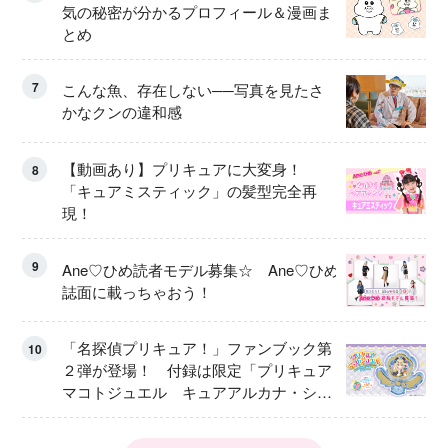
気の秘密が分かるプロフィール＆漫画ま
とめ
7
こんな魚、存在しない──写真を見たさ
かなクンの違和感
【動画あり】プリキュアに大変身！
8
「キュアミスティック」の髪型完全再
現！
9
Ane♡ひめ読者モデル募集☆ Ane♡ひめ
誌面に載っちゃおう！
「名探偵プリキュア！」ファンブック第
10
２弾が登場！ 付録は限定「プリキュア
マコトジュエル キュアアルカナ・シャ
ドウ アイスver.」 キュアエクレールを
大特集！