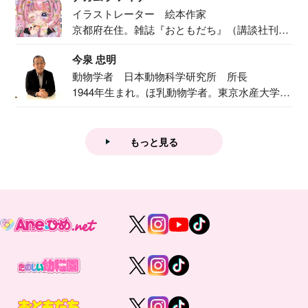
イラストレーター 絵本作家
京都府在住。雑誌『おともだち』（講談社刊）
で『おし...
今泉 忠明
動物学者 日本動物科学研究所 所長
1944年生まれ。ほ乳動物学者。東京水産大学卒
業後...
もっと見る