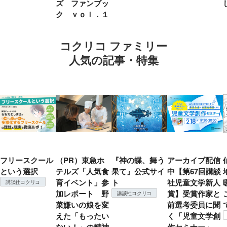
ズ ファンブッ
ク ｖｏｌ．１
コクリコ ファミリー
人気の記事・特集
フリースクール
（PR）東急ホ
『神の蝶、舞う
アーカイブ配信
という選択
テルズ「人気食
果て』公式サイ
中【第67回講談
育イベント」参
ト
社児童文学新人
講談社コクリコ
加レポート 野
賞】受賞作家と
講談社コクリコ
菜嫌いの娘を変
前選考委員に聞
えた「もったい
く「児童文学創