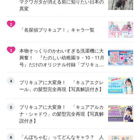
マクワガタが消える前に知りたい日本の
異変
2
「名探偵プリキュア！」キャラ一覧
本物そっくりのかわいすぎる洗濯機に大
3
興奮！ 『たのしい幼稚園９・10・11月
号』だけのオリジナル付録「プリキュ
ア くるくるせんたくき」
4
プリキュアに大変身！ 「キュアエクレ
ール」の髪型完全再現【写真解説付き】
プリキュアに大変身！ 「キュアアルカ
5
ナ・シャドウ」の髪型完全再現【写真解
説付き】
「んぽちゃむ」ってどんなキャラ？ 人
6