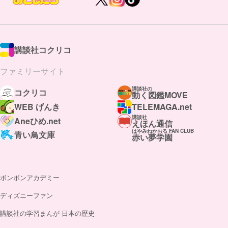
講談社コクリコ
ファミリーサイト
講談社の
コクリコ
動く図鑑MOVE
WEB げんき
TELEMAGA.net
講談社
Aneひめ.net
えほん通信
はやみねかおる FAN CLUB
青い鳥文庫
赤い夢学園
ボンボンアカデミー
ディズニーファン
講談社の学習まんが 日本の歴史