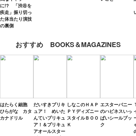
に!? 「渋谷を
疾走」振り切っ
た体当たり演技
の裏側
おすすめ BOOKS＆MAGAZINES
はたらく細胞
だいすきプリキ
しなこのＨＡＰ
エスターバニー
ひらがな カタ
ュア！ めいた
ＰＹディズニー
のハピネスいっ
カナドリル
んていプリキュ
スタイルＢＯＯ
ぱいシールブッ
ア！＆プリキュ
Ｋ
ク
アオールスター