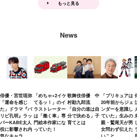
もっと見る
News
俳優・宮世琉弥
「めちゃ×2イケ
歌舞伎俳優 中
「プリキュアは
「運命を感じ
てるッ！」のイ
村勘九郎流
20年前からジェ
た」ドラマ『パ
ラストレーター
「自分の道は自
ンダーを意識し
リピ孔明』ラッ
は「働く車」専
分で決める」子
ていた」生みの
パーKABE太人
門絵本作家にな
育てとは
親・鷲尾天が男
役に影響され内
っていた！
女問わず伝えた
気なキャラ
いこと