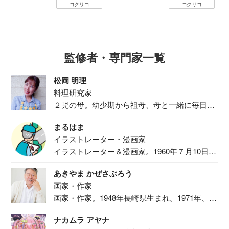
コクリコ
コクリコ
監修者・専門家一覧
松岡 明理
料理研究家
２児の母。幼少期から祖母、母と一緒に毎日の
食事作り...
まるはま
イラストレーター・漫画家
イラストレーター＆漫画家。1960年７月10日生
ま...
あきやま かぜさぶろう
画家・作家
画家・作家。1948年長崎県生まれ。1971年、
二...
ナカムラ アヤナ