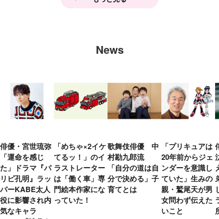
News
俳優・宮世琉弥
「めちゃ×2イケ
歌舞伎俳優 中
「プリキュアは
「運命を感じ
てるッ！」のイ
村勘九郎流
20年前からジェ
た」ドラマ『パ
ラストレーター
「自分の道は自
ンダーを意識し
リピ孔明』ラッ
は「働く車」専
分で決める」子
ていた」生みの
パーKABE太人
門絵本作家にな
育てとは
親・鷲尾天が男
役に影響され内
っていた！
女問わず伝えた
気なキャラ
いこと