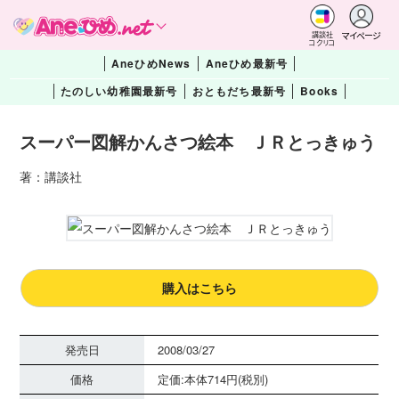
マイページ
講談社
コクリコ
AneひめNews
Aneひめ最新号
たのしい幼稚園最新号
おともだち最新号
Books
スーパー図解かんさつ絵本 ＪＲとっきゅう
著：講談社
購入はこちら
発売日
2008/03/27
価格
定価:本体714円(税別)