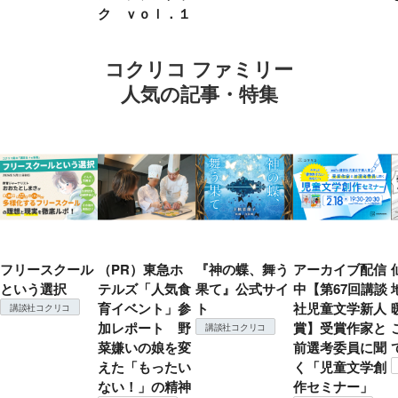
ク ｖｏｌ．１
コクリコ ファミリー
人気の記事・特集
フリースクール
（PR）東急ホ
『神の蝶、舞う
アーカイブ配信
という選択
テルズ「人気食
果て』公式サイ
中【第67回講談
育イベント」参
ト
社児童文学新人
講談社コクリコ
加レポート 野
賞】受賞作家と
講談社コクリコ
菜嫌いの娘を変
前選考委員に聞
えた「もったい
く「児童文学創
ない！」の精神
作セミナー」