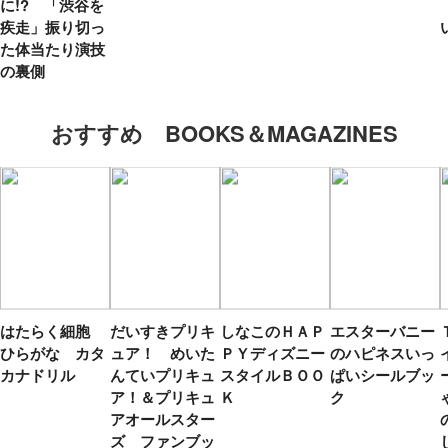
に!? 「渋谷を
疾走」振り切っ
た体当たり演技
の裏側
おすすめ BOOKS＆MAGAZINES
はたらく細胞
だいすきプリキ
しなこのＨＡＰ
エスターバニー
ひらがな カタ
ュア！ めいた
ＰＹディズニー
のハピネスいっ
カナドリル
んていプリキュ
スタイルＢＯＯ
ぱいシールブッ
ア！＆プリキュ
Ｋ
ク
アオールスター
ズ ファンブッ