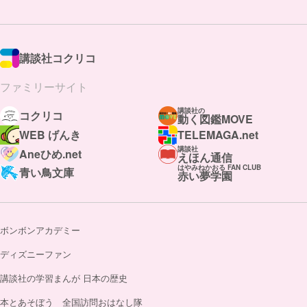
講談社コクリコ
ファミリーサイト
講談社の
コクリコ
動く図鑑MOVE
WEB げんき
TELEMAGA.net
講談社
Aneひめ.net
えほん通信
はやみねかおる FAN CLUB
青い鳥文庫
赤い夢学園
ボンボンアカデミー
ディズニーファン
講談社の学習まんが 日本の歴史
本とあそぼう 全国訪問おはなし隊