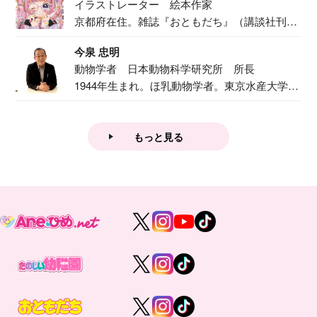
イラストレーター 絵本作家
京都府在住。雑誌『おともだち』（講談社刊）
で『おし...
今泉 忠明
動物学者 日本動物科学研究所 所長
1944年生まれ。ほ乳動物学者。東京水産大学卒
業後...
もっと見る