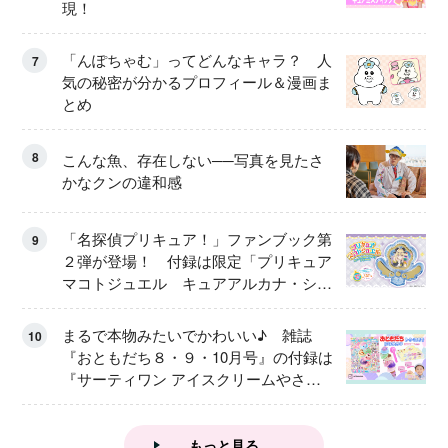
現！
「んぽちゃむ」ってどんなキャラ？ 人
7
気の秘密が分かるプロフィール＆漫画ま
とめ
8
こんな魚、存在しない──写真を見たさ
かなクンの違和感
「名探偵プリキュア！」ファンブック第
9
２弾が登場！ 付録は限定「プリキュア
マコトジュエル キュアアルカナ・シャ
ドウ アイスver.」 キュアエクレールを
大特集！
まるで本物みたいでかわいい♪ 雑誌
10
『おともだち８・９・10月号』の付録は
『サーティワン アイスクリームやさ
ん』
もっと見る