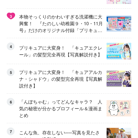
本物そっくりのかわいすぎる洗濯機に大
3
興奮！ 『たのしい幼稚園９・10・11月
号』だけのオリジナル付録「プリキュ
ア くるくるせんたくき」
4
プリキュアに大変身！ 「キュアエクレ
ール」の髪型完全再現【写真解説付き】
プリキュアに大変身！ 「キュアアルカ
5
ナ・シャドウ」の髪型完全再現【写真解
説付き】
「んぽちゃむ」ってどんなキャラ？ 人
6
気の秘密が分かるプロフィール＆漫画ま
とめ
7
こんな魚、存在しない──写真を見たさ