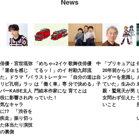
News
俳優・宮世琉弥
「めちゃ×2イケ
歌舞伎俳優 中
「プリキュアは
「運命を感じ
てるッ！」のイ
村勘九郎流
20年前からジェ
た」ドラマ『パ
ラストレーター
「自分の道は自
ンダーを意識し
リピ孔明』ラッ
は「働く車」専
分で決める」子
ていた」生みの
パーKABE太人
門絵本作家にな
育てとは
親・鷲尾天が男
役に影響され内
っていた！
女問わず伝えた
気なキャラ
いこと
に!? 「渋谷を
疾走」振り切っ
た体当たり演技
の裏側