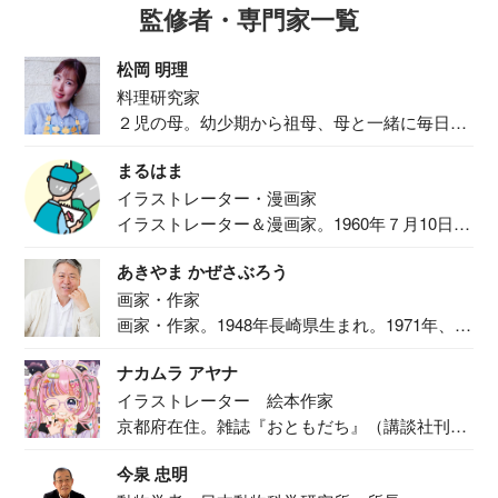
監修者・専門家一覧
松岡 明理
料理研究家
２児の母。幼少期から祖母、母と一緒に毎日の
食事作り...
まるはま
イラストレーター・漫画家
イラストレーター＆漫画家。1960年７月10日生
ま...
あきやま かぜさぶろう
画家・作家
画家・作家。1948年長崎県生まれ。1971年、
二...
ナカムラ アヤナ
イラストレーター 絵本作家
京都府在住。雑誌『おともだち』（講談社刊）
で『おし...
今泉 忠明