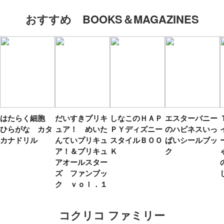
おすすめ BOOKS＆MAGAZINES
はたらく細胞
だいすきプリキ
しなこのＨＡＰ
エスターバニー
ひらがな カタ
ュア！ めいた
ＰＹディズニー
のハピネスいっ
カナドリル
んていプリキュ
スタイルＢＯＯ
ぱいシールブッ
ア！＆プリキュ
Ｋ
ク
アオールスター
ズ ファンブッ
ク ｖｏｌ．１
コクリコ ファミリー