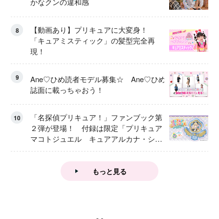
かなクンの違和感
【動画あり】プリキュアに大変身！
8
「キュアミスティック」の髪型完全再
現！
9
Ane♡ひめ読者モデル募集☆ Ane♡ひめ
誌面に載っちゃおう！
「名探偵プリキュア！」ファンブック第
10
２弾が登場！ 付録は限定「プリキュア
マコトジュエル キュアアルカナ・シャ
ドウ アイスver.」 キュアエクレールを
大特集！
もっと見る