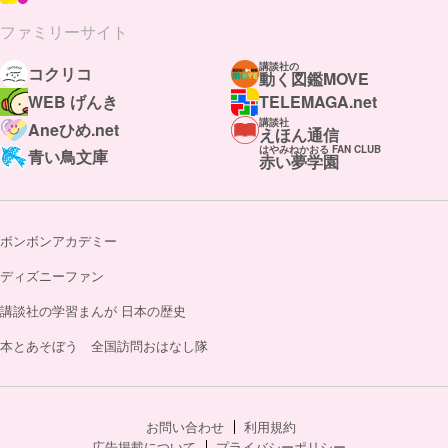
ファミリーサイト
講談社の
コクリコ
動く図鑑MOVE
WEB げんき
TELEMAGA.net
講談社
Aneひめ.net
えほん通信
はやみねかおる FAN CLUB
青い鳥文庫
赤い夢学園
ボンボンアカデミー
ディズニーファン
講談社の学習まんが 日本の歴史
本とあそぼう 全国訪問おはなし隊
お問い合わせ
利用規約
広告掲載について
プライバシーポリシー