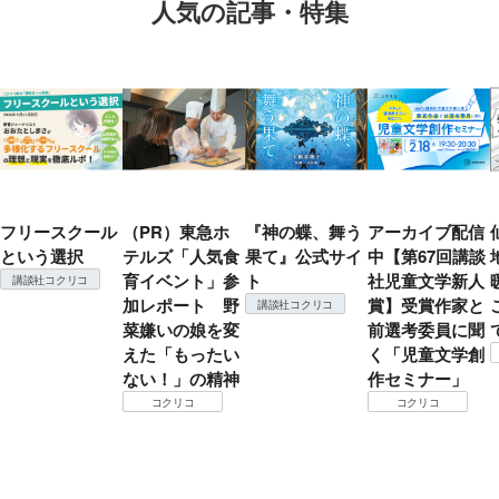
人気の記事・特集
フリースクール
（PR）東急ホ
『神の蝶、舞う
アーカイブ配信
という選択
テルズ「人気食
果て』公式サイ
中【第67回講談
育イベント」参
ト
社児童文学新人
講談社コクリコ
加レポート 野
賞】受賞作家と
講談社コクリコ
菜嫌いの娘を変
前選考委員に聞
えた「もったい
く「児童文学創
ない！」の精神
作セミナー」
コクリコ
コクリコ