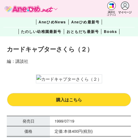
マイページ
講談社
コクリコ
AneひめNews
Aneひめ最新号
たのしい幼稚園最新号
おともだち最新号
Books
カードキャプターさくら（２）
編：講談社
購入はこちら
発売日
1999/07/19
価格
定価:本体400円(税別)