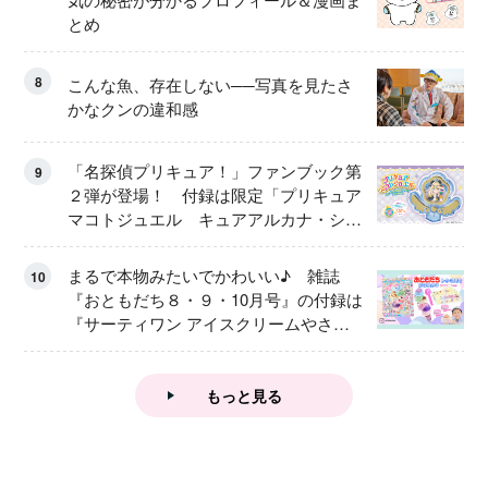
とめ
8
こんな魚、存在しない──写真を見たさ
かなクンの違和感
「名探偵プリキュア！」ファンブック第
9
２弾が登場！ 付録は限定「プリキュア
マコトジュエル キュアアルカナ・シャ
ドウ アイスver.」 キュアエクレールを
大特集！
まるで本物みたいでかわいい♪ 雑誌
10
『おともだち８・９・10月号』の付録は
『サーティワン アイスクリームやさ
ん』
もっと見る