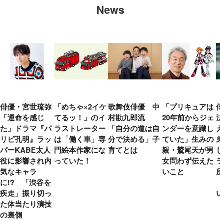
News
俳優・宮世琉弥
「めちゃ×2イケ
歌舞伎俳優 中
「プリキュアは
「運命を感じ
てるッ！」のイ
村勘九郎流
20年前からジェ
た」ドラマ『パ
ラストレーター
「自分の道は自
ンダーを意識し
リピ孔明』ラッ
は「働く車」専
分で決める」子
ていた」生みの
パーKABE太人
門絵本作家にな
育てとは
親・鷲尾天が男
役に影響され内
っていた！
女問わず伝えた
気なキャラ
いこと
に!? 「渋谷を
疾走」振り切っ
た体当たり演技
の裏側