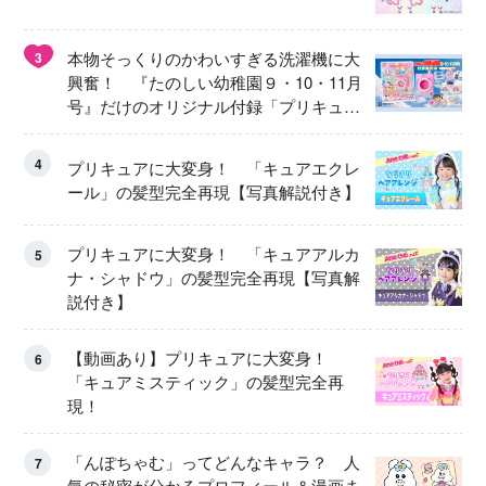
本物そっくりのかわいすぎる洗濯機に大
3
興奮！ 『たのしい幼稚園９・10・11月
号』だけのオリジナル付録「プリキュ
ア くるくるせんたくき」
4
プリキュアに大変身！ 「キュアエクレ
ール」の髪型完全再現【写真解説付き】
プリキュアに大変身！ 「キュアアルカ
5
ナ・シャドウ」の髪型完全再現【写真解
説付き】
【動画あり】プリキュアに大変身！
6
「キュアミスティック」の髪型完全再
現！
「んぽちゃむ」ってどんなキャラ？ 人
7
気の秘密が分かるプロフィール＆漫画ま