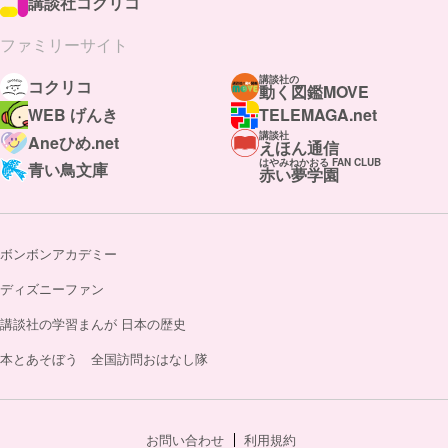
講談社コクリコ
ファミリーサイト
講談社の
コクリコ
動く図鑑MOVE
WEB げんき
TELEMAGA.net
講談社
Aneひめ.net
えほん通信
はやみねかおる FAN CLUB
青い鳥文庫
赤い夢学園
ボンボンアカデミー
ディズニーファン
講談社の学習まんが 日本の歴史
本とあそぼう 全国訪問おはなし隊
お問い合わせ
利用規約