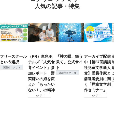
人気の記事・特集
フリースクール
（PR）東急ホ
『神の蝶、舞う
アーカイブ配信
という選択
テルズ「人気食
果て』公式サイ
中【第67回講談
育イベント」参
ト
社児童文学新人
講談社コクリコ
加レポート 野
賞】受賞作家と
講談社コクリコ
菜嫌いの娘を変
前選考委員に聞
えた「もったい
く「児童文学創
ない！」の精神
作セミナー」
コクリコ
コクリコ