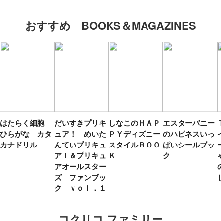
おすすめ BOOKS＆MAGAZINES
はたらく細胞
だいすきプリキ
しなこのＨＡＰ
エスターバニー
ひらがな カタ
ュア！ めいた
ＰＹディズニー
のハピネスいっ
カナドリル
んていプリキュ
スタイルＢＯＯ
ぱいシールブッ
ア！＆プリキュ
Ｋ
ク
アオールスター
ズ ファンブッ
ク ｖｏｌ．１
コクリコ ファミリー