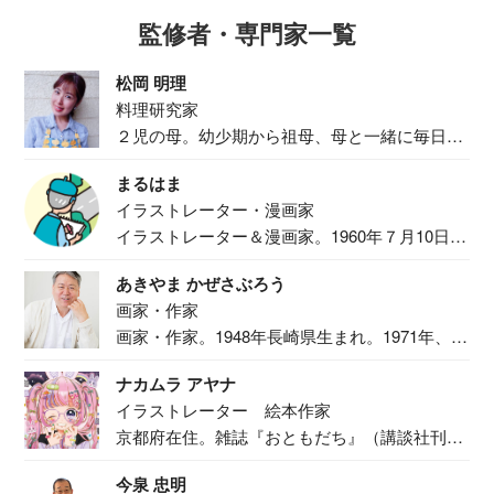
監修者・専門家一覧
松岡 明理
料理研究家
２児の母。幼少期から祖母、母と一緒に毎日の
食事作り...
まるはま
イラストレーター・漫画家
イラストレーター＆漫画家。1960年７月10日生
ま...
あきやま かぜさぶろう
画家・作家
画家・作家。1948年長崎県生まれ。1971年、
二...
ナカムラ アヤナ
イラストレーター 絵本作家
京都府在住。雑誌『おともだち』（講談社刊）
で『おし...
今泉 忠明