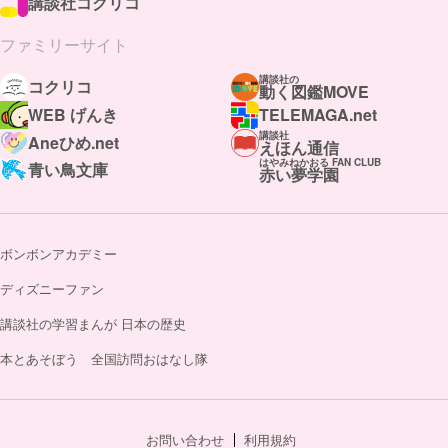
講談社コクリコ
ファミリーサイト
講談社の
コクリコ
動く図鑑MOVE
WEB げんき
TELEMAGA.net
講談社
Aneひめ.net
えほん通信
はやみねかおる FAN CLUB
青い鳥文庫
赤い夢学園
ボンボンアカデミー
ディズニーファン
講談社の学習まんが 日本の歴史
本とあそぼう 全国訪問おはなし隊
お問い合わせ
利用規約