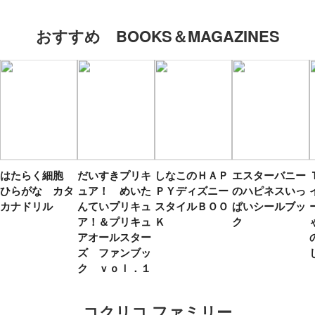
おすすめ BOOKS＆MAGAZINES
はたらく細胞
だいすきプリキ
しなこのＨＡＰ
エスターバニー
ひらがな カタ
ュア！ めいた
ＰＹディズニー
のハピネスいっ
カナドリル
んていプリキュ
スタイルＢＯＯ
ぱいシールブッ
ア！＆プリキュ
Ｋ
ク
アオールスター
ズ ファンブッ
ク ｖｏｌ．１
コクリコ ファミリー