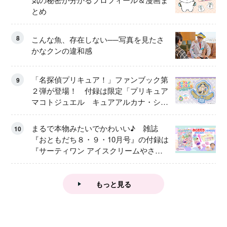
とめ
8
こんな魚、存在しない──写真を見たさ
かなクンの違和感
「名探偵プリキュア！」ファンブック第
9
２弾が登場！ 付録は限定「プリキュア
マコトジュエル キュアアルカナ・シャ
ドウ アイスver.」 キュアエクレールを
大特集！
まるで本物みたいでかわいい♪ 雑誌
10
『おともだち８・９・10月号』の付録は
『サーティワン アイスクリームやさ
ん』
もっと見る