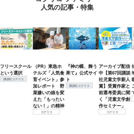
人気の記事・特集
フリースクール
（PR）東急ホ
『神の蝶、舞う
アーカイブ配信
という選択
テルズ「人気食
果て』公式サイ
中【第67回講談
育イベント」参
ト
社児童文学新人
講談社コクリコ
加レポート 野
賞】受賞作家と
講談社コクリコ
菜嫌いの娘を変
前選考委員に聞
えた「もったい
く「児童文学創
ない！」の精神
作セミナー」
コクリコ
コクリコ