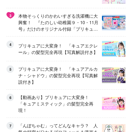
本物そっくりのかわいすぎる洗濯機に大
3
興奮！ 『たのしい幼稚園９・10・11月
号』だけのオリジナル付録「プリキュ
ア くるくるせんたくき」
4
プリキュアに大変身！ 「キュアエクレ
ール」の髪型完全再現【写真解説付き】
プリキュアに大変身！ 「キュアアルカ
5
ナ・シャドウ」の髪型完全再現【写真解
説付き】
【動画あり】プリキュアに大変身！
6
「キュアミスティック」の髪型完全再
現！
「んぽちゃむ」ってどんなキャラ？ 人
7
気の秘密が分かるプロフィール＆漫画ま