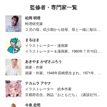
監修者・専門家一覧
松岡 明理
料理研究家
２児の母。幼少期から祖母、母と一緒に毎日の
食事作り...
まるはま
イラストレーター・漫画家
イラストレーター＆漫画家。1960年７月10日生
ま...
あきやま かぜさぶろう
画家・作家
画家・作家。1948年長崎県生まれ。1971年、
二...
ナカムラ アヤナ
イラストレーター 絵本作家
京都府在住。雑誌『おともだち』（講談社刊）
で『おし...
今泉 忠明