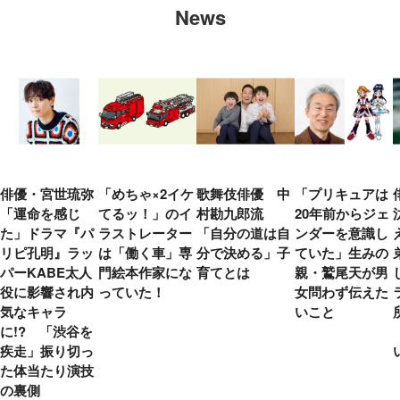
News
俳優・宮世琉弥
「めちゃ×2イケ
歌舞伎俳優 中
「プリキュアは
「運命を感じ
てるッ！」のイ
村勘九郎流
20年前からジェ
た」ドラマ『パ
ラストレーター
「自分の道は自
ンダーを意識し
リピ孔明』ラッ
は「働く車」専
分で決める」子
ていた」生みの
パーKABE太人
門絵本作家にな
育てとは
親・鷲尾天が男
役に影響され内
っていた！
女問わず伝えた
気なキャラ
いこと
に!? 「渋谷を
疾走」振り切っ
た体当たり演技
の裏側