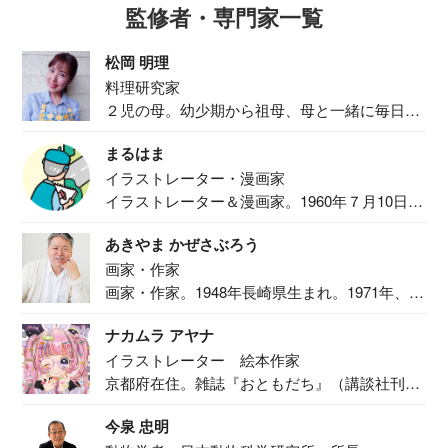
監修者・専門家一覧
松岡 明理
料理研究家
２児の母。幼少期から祖母、母と一緒に毎日の
食事作り...
まるはま
イラストレーター・漫画家
イラストレーター＆漫画家。1960年７月10日生
ま...
あきやま かぜさぶろう
画家・作家
画家・作家。1948年長崎県生まれ。1971年、
二...
ナカムラ アヤナ
イラストレーター 絵本作家
京都府在住。雑誌『おともだち』（講談社刊）
で『おし...
今泉 忠明