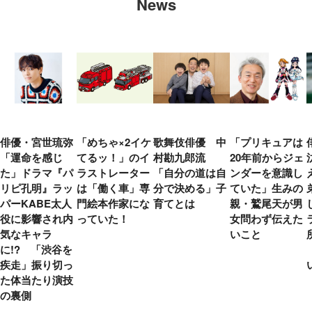
News
俳優・宮世琉弥
「めちゃ×2イケ
歌舞伎俳優 中
「プリキュアは
「運命を感じ
てるッ！」のイ
村勘九郎流
20年前からジェ
た」ドラマ『パ
ラストレーター
「自分の道は自
ンダーを意識し
リピ孔明』ラッ
は「働く車」専
分で決める」子
ていた」生みの
パーKABE太人
門絵本作家にな
育てとは
親・鷲尾天が男
役に影響され内
っていた！
女問わず伝えた
気なキャラ
いこと
に!? 「渋谷を
疾走」振り切っ
た体当たり演技
の裏側