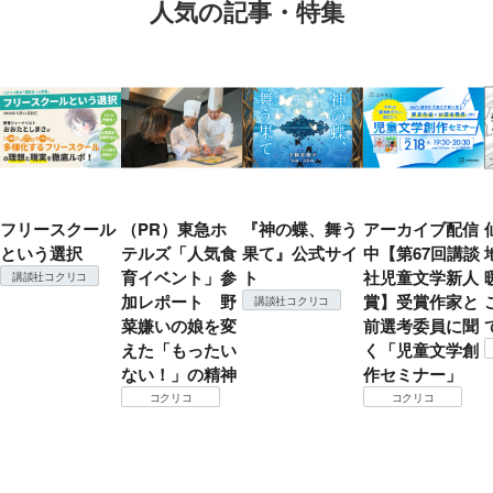
人気の記事・特集
フリースクール
（PR）東急ホ
『神の蝶、舞う
アーカイブ配信
という選択
テルズ「人気食
果て』公式サイ
中【第67回講談
育イベント」参
ト
社児童文学新人
講談社コクリコ
加レポート 野
賞】受賞作家と
講談社コクリコ
菜嫌いの娘を変
前選考委員に聞
えた「もったい
く「児童文学創
ない！」の精神
作セミナー」
コクリコ
コクリコ