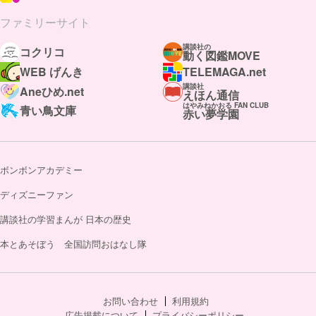
ファミリーサイト
講談社の
コクリコ
動く図鑑MOVE
WEB げんき
TELEMAGA.net
講談社
Aneひめ.net
えほん通信
はやみねかおる FAN CLUB
青い鳥文庫
赤い夢学園
ボンボンアカデミー
ディズニーファン
講談社の学習まんが 日本の歴史
本とあそぼう 全国訪問おはなし隊
お問い合わせ
利用規約
広告掲載について
プライバシーポリシー