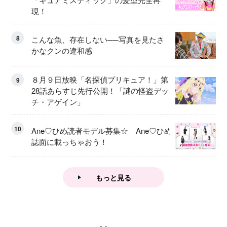
現！
8
こんな魚、存在しない──写真を見たさ
かなクンの違和感
８月９日放映「名探偵プリキュア！」第
9
28話あらすじ先行公開！「謎の怪盗デッ
チ・アゲイン」
10
Ane♡ひめ読者モデル募集☆ Ane♡ひめ
誌面に載っちゃおう！
もっと見る