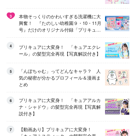
本物そっくりのかわいすぎる洗濯機に大
3
興奮！ 『たのしい幼稚園９・10・11月
号』だけのオリジナル付録「プリキュ
ア くるくるせんたくき」
4
プリキュアに大変身！ 「キュアエクレ
ール」の髪型完全再現【写真解説付き】
「んぽちゃむ」ってどんなキャラ？ 人
5
気の秘密が分かるプロフィール＆漫画ま
とめ
プリキュアに大変身！ 「キュアアルカ
6
ナ・シャドウ」の髪型完全再現【写真解
説付き】
【動画あり】プリキュアに大変身！
7
「キュアミスティック」の髪型完全再