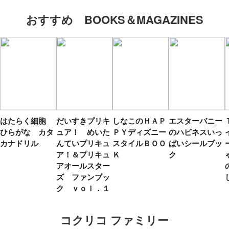
おすすめ BOOKS＆MAGAZINES
はたらく細胞
だいすきプリキ
しなこのＨＡＰ
エスターバニー
ひらがな カタ
ュア！ めいた
ＰＹディズニー
のハピネスいっ
カナドリル
んていプリキュ
スタイルＢＯＯ
ぱいシールブッ
ア！＆プリキュ
Ｋ
ク
アオールスター
ズ ファンブッ
ク ｖｏｌ．１
コクリコ ファミリー