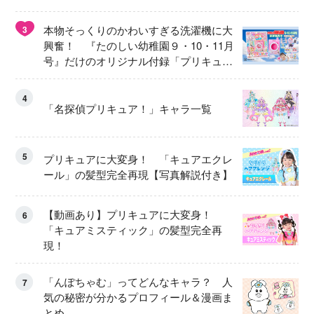
本物そっくりのかわいすぎる洗濯機に大
3
興奮！ 『たのしい幼稚園９・10・11月
号』だけのオリジナル付録「プリキュ
ア くるくるせんたくき」
4
「名探偵プリキュア！」キャラ一覧
5
プリキュアに大変身！ 「キュアエクレ
ール」の髪型完全再現【写真解説付き】
【動画あり】プリキュアに大変身！
6
「キュアミスティック」の髪型完全再
現！
「んぽちゃむ」ってどんなキャラ？ 人
7
気の秘密が分かるプロフィール＆漫画ま
とめ