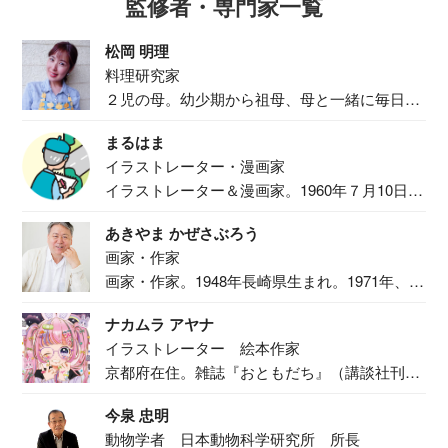
監修者・専門家一覧
松岡 明理
料理研究家
２児の母。幼少期から祖母、母と一緒に毎日の
食事作り...
まるはま
イラストレーター・漫画家
イラストレーター＆漫画家。1960年７月10日生
ま...
あきやま かぜさぶろう
画家・作家
画家・作家。1948年長崎県生まれ。1971年、
二...
ナカムラ アヤナ
イラストレーター 絵本作家
京都府在住。雑誌『おともだち』（講談社刊）
で『おし...
今泉 忠明
動物学者 日本動物科学研究所 所長