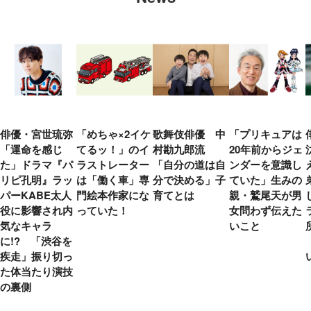
俳優・宮世琉弥
「めちゃ×2イケ
歌舞伎俳優 中
「プリキュアは
「運命を感じ
てるッ！」のイ
村勘九郎流
20年前からジェ
た」ドラマ『パ
ラストレーター
「自分の道は自
ンダーを意識し
リピ孔明』ラッ
は「働く車」専
分で決める」子
ていた」生みの
パーKABE太人
門絵本作家にな
育てとは
親・鷲尾天が男
役に影響され内
っていた！
女問わず伝えた
気なキャラ
いこと
に!? 「渋谷を
疾走」振り切っ
た体当たり演技
の裏側