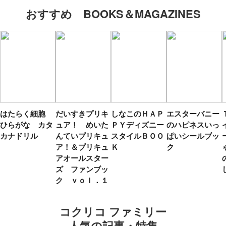
おすすめ BOOKS＆MAGAZINES
はたらく細胞
だいすきプリキ
しなこのＨＡＰ
エスターバニー
ひらがな カタ
ュア！ めいた
ＰＹディズニー
のハピネスいっ
カナドリル
んていプリキュ
スタイルＢＯＯ
ぱいシールブッ
ア！＆プリキュ
Ｋ
ク
アオールスター
ズ ファンブッ
ク ｖｏｌ．１
コクリコ ファミリー
人気の記事・特集