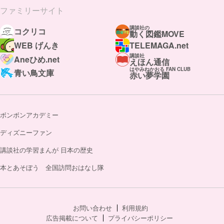
ファミリーサイト
講談社の
コクリコ
動く図鑑MOVE
WEB げんき
TELEMAGA.net
講談社
Aneひめ.net
えほん通信
はやみねかおる FAN CLUB
青い鳥文庫
赤い夢学園
ボンボンアカデミー
ディズニーファン
講談社の学習まんが 日本の歴史
本とあそぼう 全国訪問おはなし隊
お問い合わせ
利用規約
広告掲載について
プライバシーポリシー