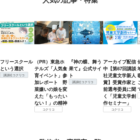
フリースクール
（PR）東急ホ
『神の蝶、舞う
アーカイブ配信
という選択
テルズ「人気食
果て』公式サイ
中【第67回講談
育イベント」参
ト
社児童文学新人
講談社コクリコ
加レポート 野
賞】受賞作家と
講談社コクリコ
菜嫌いの娘を変
前選考委員に聞
えた「もったい
く「児童文学創
ない！」の精神
作セミナー」
コクリコ
コクリコ