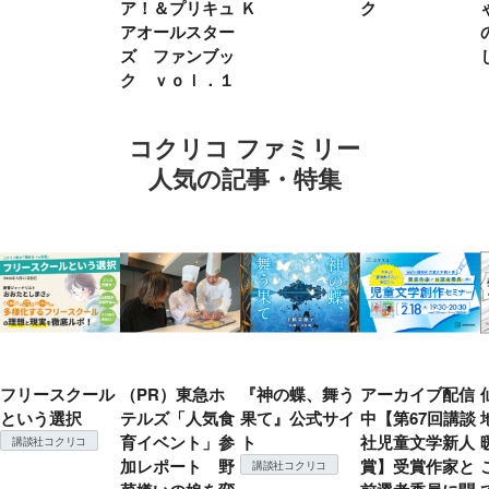
ア！＆プリキュ
Ｋ
ク
アオールスター
ズ ファンブッ
ク ｖｏｌ．１
コクリコ ファミリー
人気の記事・特集
フリースクール
（PR）東急ホ
『神の蝶、舞う
アーカイブ配信
という選択
テルズ「人気食
果て』公式サイ
中【第67回講談
育イベント」参
ト
社児童文学新人
講談社コクリコ
加レポート 野
賞】受賞作家と
講談社コクリコ