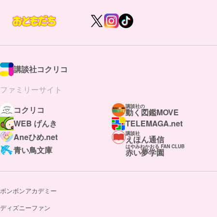
講談社コクリコ
ファミリーサイト
講談社の
コクリコ
動く図鑑MOVE
WEB げんき
TELEMAGA.net
講談社
Aneひめ.net
えほん通信
はやみねかおる FAN CLUB
青い鳥文庫
赤い夢学園
ボンボンアカデミー
ディズニーファン