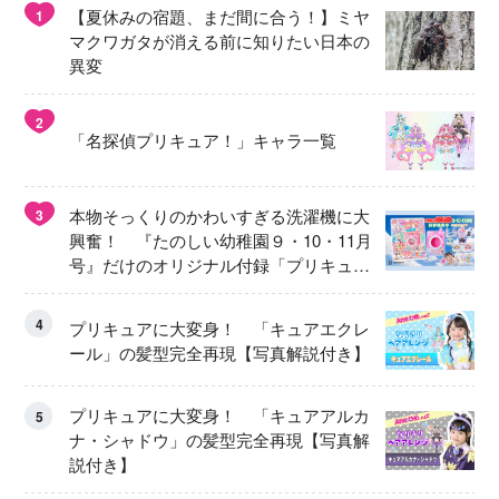
【夏休みの宿題、まだ間に合う！】ミヤ
1
マクワガタが消える前に知りたい日本の
異変
2
「名探偵プリキュア！」キャラ一覧
本物そっくりのかわいすぎる洗濯機に大
3
興奮！ 『たのしい幼稚園９・10・11月
号』だけのオリジナル付録「プリキュ
ア くるくるせんたくき」
4
プリキュアに大変身！ 「キュアエクレ
ール」の髪型完全再現【写真解説付き】
プリキュアに大変身！ 「キュアアルカ
5
ナ・シャドウ」の髪型完全再現【写真解
説付き】