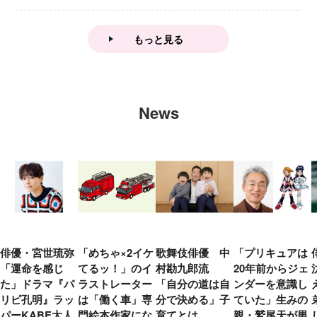
ん』
もっと見る
News
俳優・宮世琉弥
「めちゃ×2イケ
歌舞伎俳優 中
「プリキュアは
「運命を感じ
てるッ！」のイ
村勘九郎流
20年前からジェ
た」ドラマ『パ
ラストレーター
「自分の道は自
ンダーを意識し
リピ孔明』ラッ
は「働く車」専
分で決める」子
ていた」生みの
パーKABE太人
門絵本作家にな
育てとは
親・鷲尾天が男