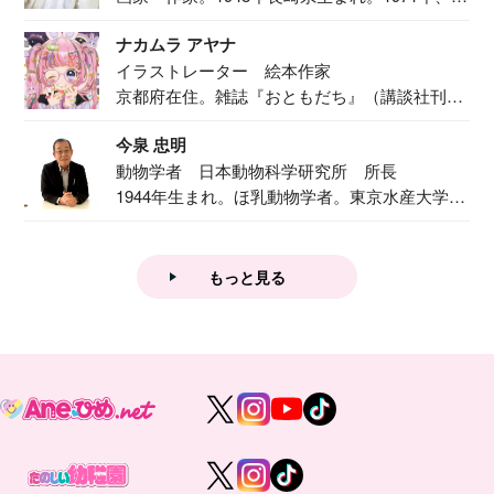
二...
ナカムラ アヤナ
イラストレーター 絵本作家
京都府在住。雑誌『おともだち』（講談社刊）
で『おし...
今泉 忠明
動物学者 日本動物科学研究所 所長
1944年生まれ。ほ乳動物学者。東京水産大学卒
業後...
もっと見る