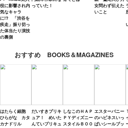
役に影響され内
っていた！
女問わず伝えた
気なキャラ
いこと
に!? 「渋谷を
疾走」振り切っ
た体当たり演技
の裏側
おすすめ BOOKS＆MAGAZINES
はたらく細胞
だいすきプリキ
しなこのＨＡＰ
エスターバニー
ひらがな カタ
ュア！ めいた
ＰＹディズニー
のハピネスいっ
カナドリル
んていプリキュ
スタイルＢＯＯ
ぱいシールブッ