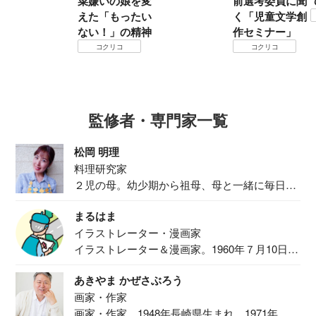
菜嫌いの娘を変
前選考委員に聞
えた「もったい
く「児童文学創
ない！」の精神
作セミナー」
コクリコ
コクリコ
監修者・専門家一覧
松岡 明理
料理研究家
２児の母。幼少期から祖母、母と一緒に毎日の
食事作り...
まるはま
イラストレーター・漫画家
イラストレーター＆漫画家。1960年７月10日生
ま...
あきやま かぜさぶろう
画家・作家
画家・作家。1948年長崎県生まれ。1971年、