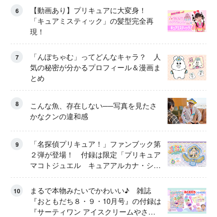
【動画あり】プリキュアに大変身！
6
「キュアミスティック」の髪型完全再
現！
「んぽちゃむ」ってどんなキャラ？ 人
7
気の秘密が分かるプロフィール＆漫画ま
とめ
8
こんな魚、存在しない──写真を見たさ
かなクンの違和感
「名探偵プリキュア！」ファンブック第
9
２弾が登場！ 付録は限定「プリキュア
マコトジュエル キュアアルカナ・シャ
ドウ アイスver.」 キュアエクレールを
大特集！
まるで本物みたいでかわいい♪ 雑誌
10
『おともだち８・９・10月号』の付録は
『サーティワン アイスクリームやさ