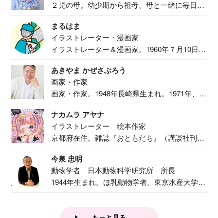
２児の母。幼少期から祖母、母と一緒に毎日の
食事作り...
まるはま
イラストレーター・漫画家
イラストレーター＆漫画家。1960年７月10日生
ま...
あきやま かぜさぶろう
画家・作家
画家・作家。1948年長崎県生まれ。1971年、
二...
ナカムラ アヤナ
イラストレーター 絵本作家
京都府在住。雑誌『おともだち』（講談社刊）
で『おし...
今泉 忠明
動物学者 日本動物科学研究所 所長
1944年生まれ。ほ乳動物学者。東京水産大学卒
業後...
もっと見る