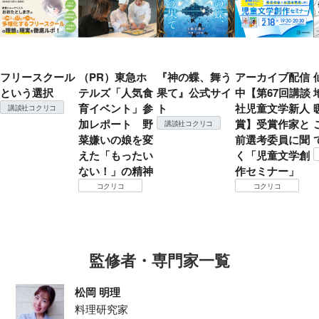
フリースクール
（PR）東急ホ
『神の蝶、舞う
アーカイブ配信
という選択
テルズ「人気食
果て』公式サイ
中【第67回講談
育イベント」参
ト
社児童文学新人
講談社コクリコ
加レポート 野
賞】受賞作家と
講談社コクリコ
菜嫌いの娘を変
前選考委員に聞
えた「もったい
く「児童文学創
ない！」の精神
作セミナー」
コクリコ
コクリコ
監修者・専門家一覧
松岡 明理
料理研究家