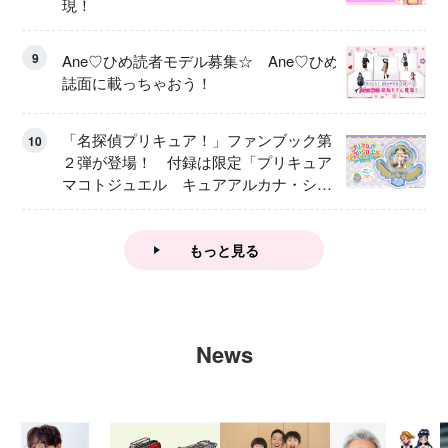
現！
9
Ane♡ひめ読者モデル募集☆ Ane♡ひめ
誌面に載っちゃおう！
「名探偵プリキュア！」ファンブック第
10
２弾が登場！ 付録は限定「プリキュア
マコトジュエル キュアアルカナ・シャ
ドウ アイスver.」 キュアエクレールを
大特集！
もっと見る
News