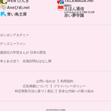
WEB げんき
TELEMAGA.net
講談社
Aneひめ.net
えほん通信
はやみねかおる FAN CLUB
青い鳥文庫
赤い夢学園
ボンボンアカデミー
ディズニーファン
講談社の学習まんが 日本の歴史
本とあそぼう 全国訪問おはなし隊
お問い合わせ
利用規約
広告掲載について
プライバシーポリシー
特定商取引法に基づく表記
安全な付録への取り組み