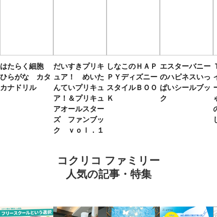
はたらく細胞
だいすきプリキ
しなこのＨＡＰ
エスターバニー
ひらがな カタ
ュア！ めいた
ＰＹディズニー
のハピネスいっ
カナドリル
んていプリキュ
スタイルＢＯＯ
ぱいシールブッ
ア！＆プリキュ
Ｋ
ク
アオールスター
ズ ファンブッ
ク ｖｏｌ．１
コクリコ ファミリー
人気の記事・特集