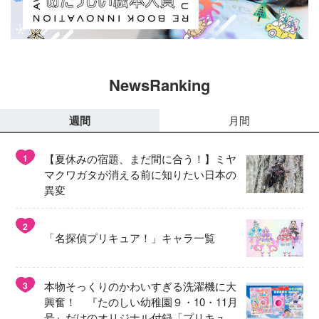
NewsRanking
週間
月間
【夏休みの宿題、まだ間に合う！】ミヤ
1
マクワガタが消える前に知りたい日本の
異変
2
「名探偵プリキュア！」キャラ一覧
本物そっくりのかわいすぎる洗濯機に大
3
興奮！ 『たのしい幼稚園９・10・11月
号』だけのオリジナル付録「プリキュ