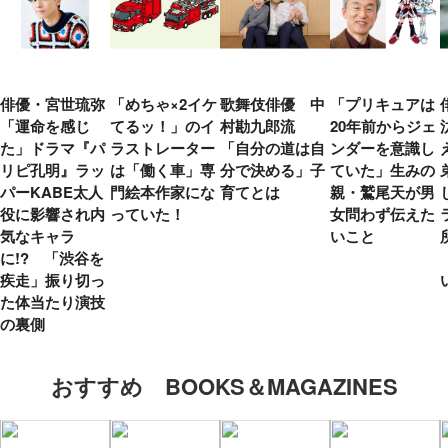
俳優・宮世琉弥
「めちゃ×2イケ
歌舞伎俳優 中
「プリキュアは
「運命を感じ
てるッ！」のイ
村勘九郎流
20年前からジェ
た」ドラマ『パ
ラストレーター
「自分の道は自
ンダーを意識し
リピ孔明』ラッ
は「働く車」専
分で決める」子
ていた」生みの
パーKABE太人
門絵本作家にな
育てとは
親・鷲尾天が男
役に影響され内
っていた！
女問わず伝えた
気なキャラ
いこと
に!? 「渋谷を
疾走」振り切っ
た体当たり演技
の裏側
おすすめ BOOKS＆MAGAZINES