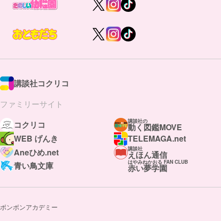
講談社コクリコ
ファミリーサイト
講談社の
コクリコ
動く図鑑MOVE
WEB げんき
TELEMAGA.net
講談社
Aneひめ.net
えほん通信
はやみねかおる FAN CLUB
青い鳥文庫
赤い夢学園
ボンボンアカデミー