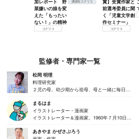
加レポート 野
賞】受賞作家と
講談社コクリコ
菜嫌いの娘を変
前選考委員に聞
えた「もったい
く「児童文学創
ない！」の精神
作セミナー」
コクリコ
コクリコ
監修者・専門家一覧
松岡 明理
料理研究家
２児の母。幼少期から祖母、母と一緒に毎日の
食事作り...
まるはま
イラストレーター・漫画家
イラストレーター＆漫画家。1960年７月10日生
ま...
あきやま かぜさぶろう
画家・作家