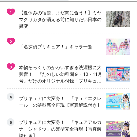
【夏休みの宿題、まだ間に合う！】ミヤ
1
マクワガタが消える前に知りたい日本の
異変
2
「名探偵プリキュア！」キャラ一覧
本物そっくりのかわいすぎる洗濯機に大
3
興奮！ 『たのしい幼稚園９・10・11月
号』だけのオリジナル付録「プリキュ
ア くるくるせんたくき」
4
プリキュアに大変身！ 「キュアエクレ
ール」の髪型完全再現【写真解説付き】
プリキュアに大変身！ 「キュアアルカ
5
ナ・シャドウ」の髪型完全再現【写真解
説付き】