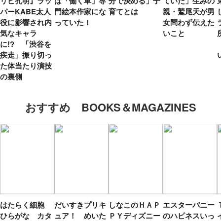
リピ孔明』ラッ
は「働く車」専
分で決める」子
ていた」生みの
パーKABE太人
門絵本作家にな
育てとは
親・鷲尾天が男
役に影響され内
っていた！
女問わず伝えた
気なキャラ
いこと
に!? 「渋谷を
疾走」振り切っ
た体当たり演技
の裏側
おすすめ BOOKS＆MAGAZINES
はたらく細胞
だいすきプリキ
しなこのＨＡＰ
エスターバニー
ひらがな カタ
ュア！ めいた
ＰＹディズニー
のハピネスいっ