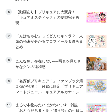
【動画あり】プリキュアに大変身！
6
「キュアミスティック」の髪型完全再
現！
「んぽちゃむ」ってどんなキャラ？ 人
7
気の秘密が分かるプロフィール＆漫画ま
とめ
8
こんな魚、存在しない──写真を見たさ
かなクンの違和感
「名探偵プリキュア！」ファンブック第
9
２弾が登場！ 付録は限定「プリキュア
マコトジュエル キュアアルカナ・シャ
ドウ アイスver.」 キュアエクレールを
大特集！
まるで本物みたいでかわいい♪ 雑誌
10
『おともだち８・９・10月号』の付録は