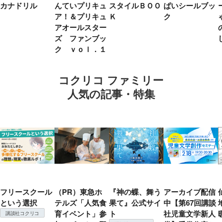
カナドリル
んていプリキュ
スタイルＢＯＯ
ぱいシールブッ
ア！＆プリキュ
Ｋ
ク
アオールスター
ズ ファンブッ
ク ｖｏｌ．１
コクリコ ファミリー
人気の記事・特集
フリースクール
（PR）東急ホ
『神の蝶、舞う
アーカイブ配信
という選択
テルズ「人気食
果て』公式サイ
中【第67回講談
育イベント」参
ト
社児童文学新人
講談社コクリコ