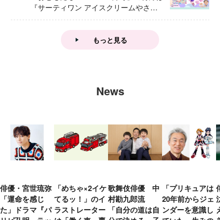
『サーティワン アイスクリームやさ
ん』
もっと見る
News
俳優・宮世琉弥
「めちゃ×2イケ
歌舞伎俳優 中
「プリキュアは
「運命を感じ
てるッ！」のイ
村勘九郎流
20年前からジェ
た」ドラマ『パ
ラストレーター
「自分の道は自
ンダーを意識し