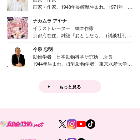
画家・作家。1948年長崎県生まれ。1971年、
二...
ナカムラ アヤナ
イラストレーター 絵本作家
京都府在住。雑誌『おともだち』（講談社刊）
で『おし...
今泉 忠明
動物学者 日本動物科学研究所 所長
1944年生まれ。ほ乳動物学者。東京水産大学卒
業後...
もっと見る