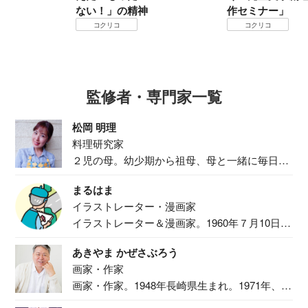
ない！」の精神
作セミナー」
コクリコ
コクリコ
監修者・専門家一覧
松岡 明理
料理研究家
２児の母。幼少期から祖母、母と一緒に毎日の
食事作り...
まるはま
イラストレーター・漫画家
イラストレーター＆漫画家。1960年７月10日生
ま...
あきやま かぜさぶろう
画家・作家
画家・作家。1948年長崎県生まれ。1971年、
二...