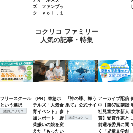
ズ ファンブッ
ク ｖｏｌ．１
コクリコ ファミリー
人気の記事・特集
フリースクール
（PR）東急ホ
『神の蝶、舞う
アーカイブ配信
という選択
テルズ「人気食
果て』公式サイ
中【第67回講談
育イベント」参
ト
社児童文学新人
講談社コクリコ
加レポート 野
賞】受賞作家と
講談社コクリコ
菜嫌いの娘を変
前選考委員に聞
えた「もったい
く「児童文学創