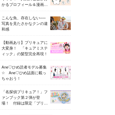
かるプロフィール＆漫画ま
とめ
こんな魚、存在しない──
写真を見たさかなクンの違
和感
【動画あり】プリキュアに
大変身！ 「キュアミステ
ィック」の髪型完全再現！
Ane♡ひめ読者モデル募集
☆ Ane♡ひめ誌面に載っ
ちゃおう！
「名探偵プリキュア！」フ
ァンブック第２弾が登
場！ 付録は限定「プリキ
ュアマコトジュエル キュ
アアルカナ・シャドウ ア