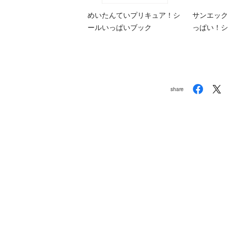
めいたんていプリキュア！シ
サンエック
ールいっぱいブック
っぱい！シ
share