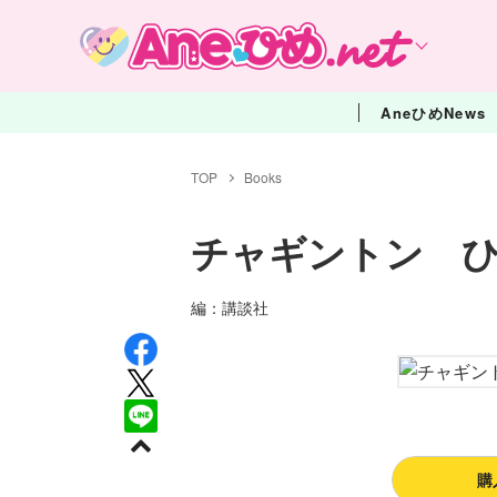
AneひめNews
TOP
Books
チャギントン 
編：講談社
購