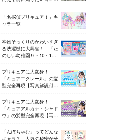
異変
「名探偵プリキュア！」キ
ャラ一覧
本物そっくりのかわいすぎ
る洗濯機に大興奮！ 『た
のしい幼稚園９・10・11
月号』だけのオリジナル付
録「プリキュア くるくる
プリキュアに大変身！
せんたくき」
「キュアエクレール」の髪
型完全再現【写真解説付
き】
プリキュアに大変身！
「キュアアルカナ・シャド
ウ」の髪型完全再現【写真
解説付き】
「んぽちゃむ」ってどんな
キャラ？ 人気の秘密が分