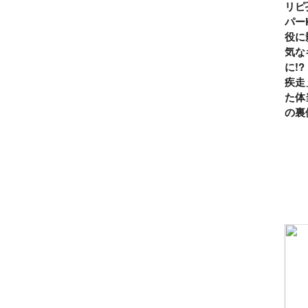
リピ
パー
役に
気な
に!
疾走
た体
の裏