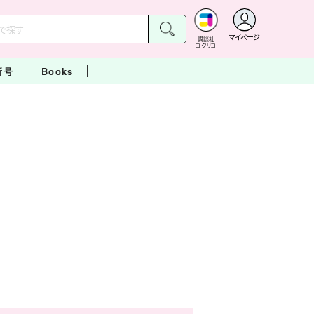
マイページ
講談社
コクリコ
新号
Books