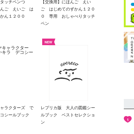
タッチペンつ
【交換用】にほんご えい
んご えいご は
ご はじめてのずかん１２０
ずかん１２００
０ 専用 おしゃべりタッチ
ペン
NEW
ャラクターズ で
レプリカ版 大人の図鑑シー
コシールブック
ルブック ベストセレクショ
1
ン