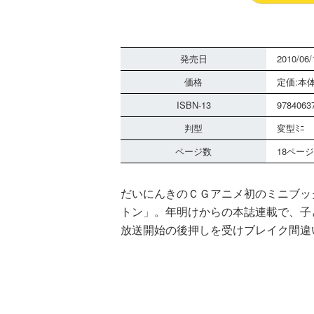
発売日
2010/06/
価格
定価:本体
ISBN-13
9784063
判型
変型ﾐﾆ
ページ数
18ページ
だいにんきのＣＧアニメ初のミニブッ
トン」。年明けからの本誌連載で、子
放送開始の後押しを受けブレイク間違