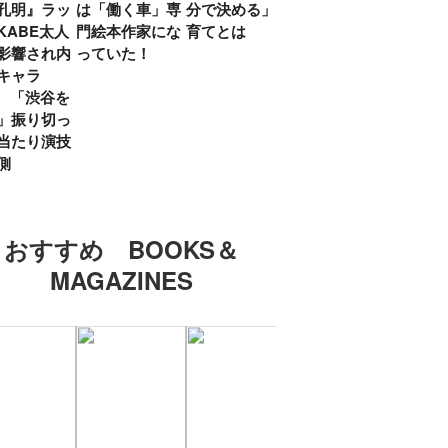
孔明』ラッ
は「働く車」専
分で決める」子
ていた」生みの
弟み
KABE太人
門絵本作家にな
育てとは
親・鷲尾天が男
したひ
影響され内
っていた！
女問わず伝えた
ラマ
キャラ
いこと
所』
? 「渋谷を
「お
」振り切っ
い」
当たり演技
側
おすすめ BOOKS＆
MAGAZINES