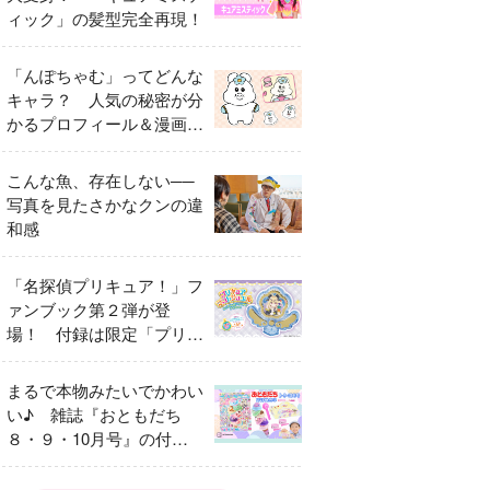
ィック」の髪型完全再現！
「んぽちゃむ」ってどんな
キャラ？ 人気の秘密が分
かるプロフィール＆漫画ま
とめ
こんな魚、存在しない──
写真を見たさかなクンの違
和感
「名探偵プリキュア！」フ
ァンブック第２弾が登
場！ 付録は限定「プリキ
ュアマコトジュエル キュ
アアルカナ・シャドウ ア
まるで本物みたいでかわい
イスver.」 キュアエクレ
い♪ 雑誌『おともだち
ールを大特集！
８・９・10月号』の付録
は『サーティワン アイス
クリームやさん』