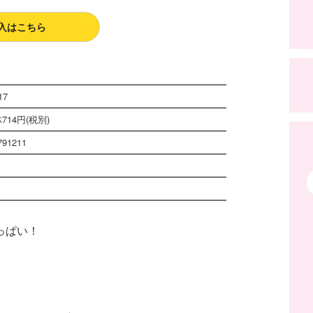
入はこちら
17
714円(税別)
791211
っぱい！