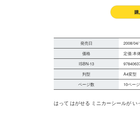
購
発売日
2008/04/
価格
定価:本体
ISBN-13
9784063
判型
A4変型
ページ数
10ページ
はって はがせる ミニカーシールが い