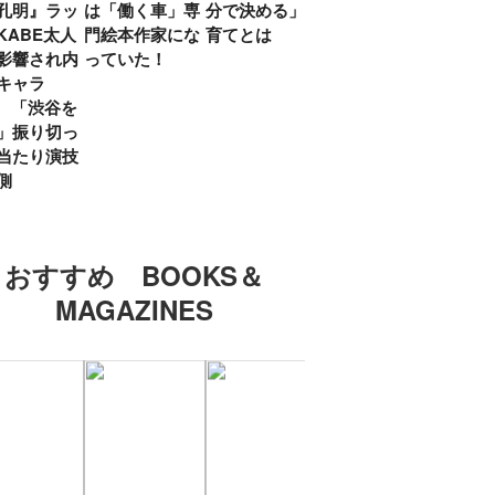
孔明』ラッ
は「働く車」専
分で決める」子
ていた」生みの
弟み
KABE太人
門絵本作家にな
育てとは
親・鷲尾天が男
したひ
影響され内
っていた！
女問わず伝えた
ラマ
キャラ
いこと
所』
? 「渋谷を
「お
」振り切っ
い」
当たり演技
側
おすすめ BOOKS＆
MAGAZINES