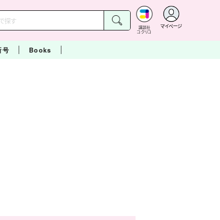
マイページ
講談社
コクリコ
新号
Books