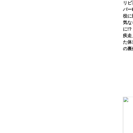
リピ
パー
役に
気な
に!
疾走
た体
の裏