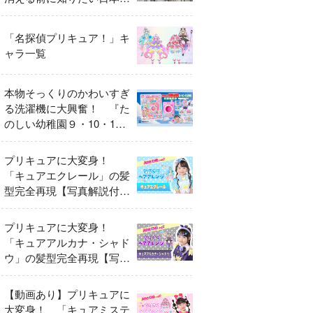
異変
「名探偵プリキュア！」キ
ャラ一覧
本物そっくりのかわいすぎ
る洗濯機に大興奮！ 『た
のしい幼稚園９・10・11
月号』だけのオリジナル付
録「プリキュア くるくる
プリキュアに大変身！
せんたくき」
「キュアエクレール」の髪
型完全再現【写真解説付
き】
プリキュアに大変身！
「キュアアルカナ・シャド
ウ」の髪型完全再現【写真
解説付き】
【動画あり】プリキュアに
大変身！ 「キュアミステ