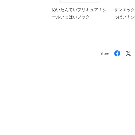
めいたんていプリキュア！シ
サンエック
ールいっぱいブック
っぱい！シ
share