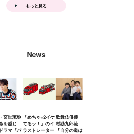
もっと見る
News
・宮世琉弥
「めちゃ×2イケ
歌舞伎俳優 中
「プリキュアは
俳優
命を感じ
てるッ！」のイ
村勘九郎流
20年前からジェ
汰「
ドラマ『パ
ラストレーター
「自分の道は自
ンダーを意識し
える