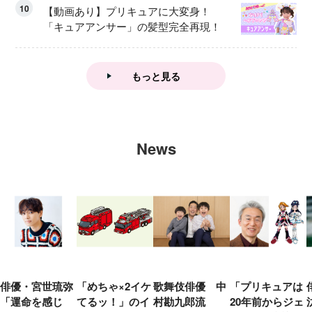
10
【動画あり】プリキュアに大変身！
「キュアアンサー」の髪型完全再現！
もっと見る
News
俳優・宮世琉弥
「めちゃ×2イケ
歌舞伎俳優 中
「プリキュアは
「運命を感じ
てるッ！」のイ
村勘九郎流
20年前からジェ