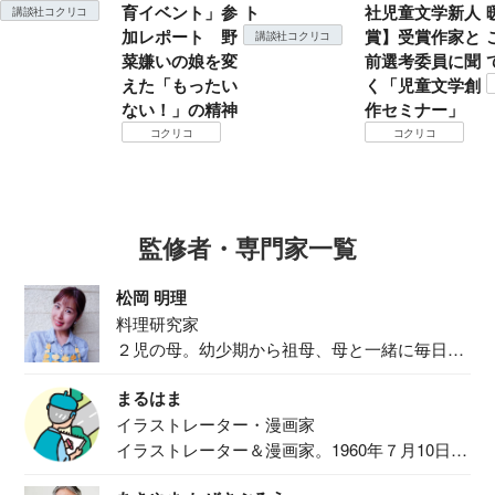
育イベント」参
ト
社児童文学新人
講談社コクリコ
加レポート 野
賞】受賞作家と
講談社コクリコ
菜嫌いの娘を変
前選考委員に聞
えた「もったい
く「児童文学創
ない！」の精神
作セミナー」
コクリコ
コクリコ
監修者・専門家一覧
松岡 明理
料理研究家
２児の母。幼少期から祖母、母と一緒に毎日の
食事作り...
まるはま
イラストレーター・漫画家
イラストレーター＆漫画家。1960年７月10日生
ま...