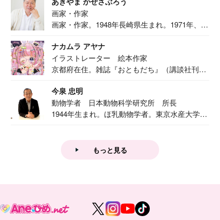
あきやま かぜさぶろう
画家・作家
画家・作家。1948年長崎県生まれ。1971年、
二...
ナカムラ アヤナ
イラストレーター 絵本作家
京都府在住。雑誌『おともだち』（講談社刊）
で『おし...
今泉 忠明
動物学者 日本動物科学研究所 所長
1944年生まれ。ほ乳動物学者。東京水産大学卒
業後...
もっと見る