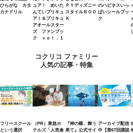
ひらがな カタ
ュア！ めいた
ＰＹディズニー
のハピネスいっ
カナドリル
んていプリキュ
スタイルＢＯＯ
ぱいシールブッ
ア！＆プリキュ
Ｋ
ク
アオールスター
ズ ファンブッ
ク ｖｏｌ．１
コクリコ ファミリー
人気の記事・特集
フリースクール
（PR）東急ホ
『神の蝶、舞う
アーカイブ配信
という選択
テルズ「人気食
果て』公式サイ
中【第67回講談