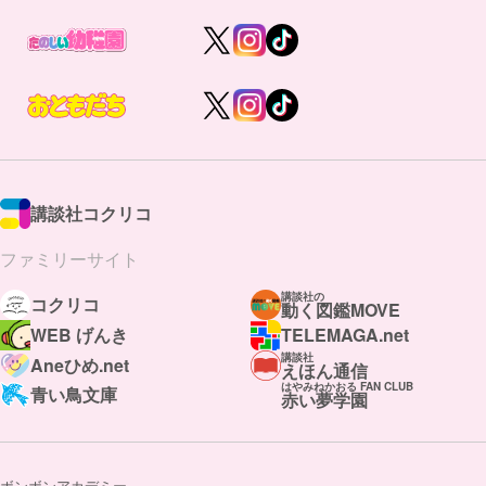
講談社コクリコ
ファミリーサイト
講談社の
コクリコ
動く図鑑MOVE
WEB げんき
TELEMAGA.net
講談社
Aneひめ.net
えほん通信
はやみねかおる FAN CLUB
青い鳥文庫
赤い夢学園
ボンボンアカデミー