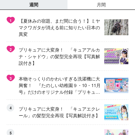
週間
月間
【夏休みの宿題、まだ間に合う！】ミヤ
1
マクワガタが消える前に知りたい日本の
異変
プリキュアに大変身！ 「キュアアルカ
2
ナ・シャドウ」の髪型完全再現【写真解
説付き】
本物そっくりのかわいすぎる洗濯機に大
3
興奮！ 『たのしい幼稚園９・10・11月
号』だけのオリジナル付録「プリキュ
ア くるくるせんたくき」
4
プリキュアに大変身！ 「キュアエクレ
ール」の髪型完全再現【写真解説付き】
5