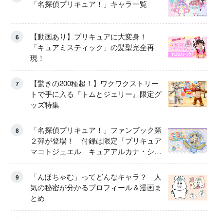
「名探偵プリキュア！」キャラ一覧
【動画あり】プリキュアに大変身！
6
「キュアミスティック」の髪型完全再
現！
【驚きの200種超！】ワクワクストリー
7
トで手に入る『トムとジェリー』限定グ
ッズ特集
「名探偵プリキュア！」ファンブック第
8
２弾が登場！ 付録は限定「プリキュア
マコトジュエル キュアアルカナ・シャ
ドウ アイスver.」 キュアエクレールを
大特集！
「んぽちゃむ」ってどんなキャラ？ 人
9
気の秘密が分かるプロフィール＆漫画ま
とめ