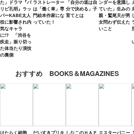
た」ドラマ『パ
ラストレーター
「自分の道は自
ンダーを意識し
リピ孔明』ラッ
は「働く車」専
分で決める」子
ていた」生みの
パーKABE太人
門絵本作家にな
育てとは
親・鷲尾天が男
役に影響され内
っていた！
女問わず伝えた
気なキャラ
いこと
に!? 「渋谷を
疾走」振り切っ
た体当たり演技
の裏側
おすすめ BOOKS＆MAGAZINES
はたらく細胞
だいすきプリキ
しなこのＨＡＰ
エスターバニー