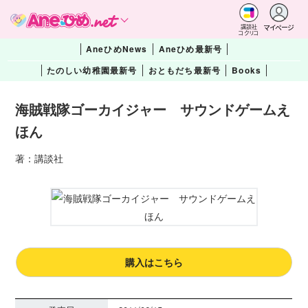
マイページ
講談社
コクリコ
AneひめNews
Aneひめ最新号
たのしい幼稚園最新号
おともだち最新号
Books
海賊戦隊ゴーカイジャー サウンドゲームえ
ほん
著：講談社
購入はこちら