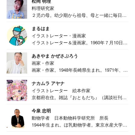
松岡 明理
料理研究家
２児の母。幼少期から祖母、母と一緒に毎日の
食事作り...
まるはま
イラストレーター・漫画家
イラストレーター＆漫画家。1960年７月10日生
ま...
あきやま かぜさぶろう
画家・作家
画家・作家。1948年長崎県生まれ。1971年、
二...
ナカムラ アヤナ
イラストレーター 絵本作家
京都府在住。雑誌『おともだち』（講談社刊）
で『おし...
今泉 忠明
動物学者 日本動物科学研究所 所長
1944年生まれ。ほ乳動物学者。東京水産大学卒
業後...