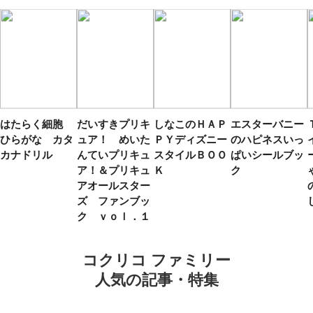
はたらく細胞
だいすきプリキ
しなこのＨＡＰ
エスターバニー
ひらがな カタ
ュア！ めいた
ＰＹディズニー
のハピネスいっ
カナドリル
んていプリキュ
スタイルＢＯＯ
ぱいシールブッ
ア！＆プリキュ
Ｋ
ク
アオールスター
ズ ファンブッ
ク ｖｏｌ．１
コクリコ ファミリー
人気の記事・特集