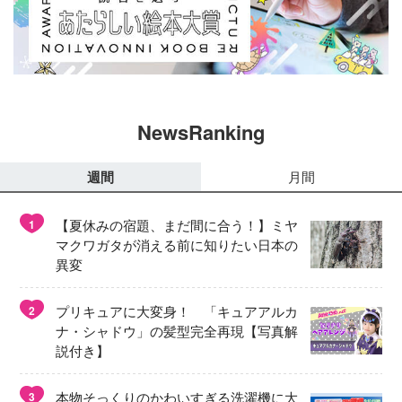
NewsRanking
週間
月間
【夏休みの宿題、まだ間に合う！】ミヤ
1
マクワガタが消える前に知りたい日本の
異変
プリキュアに大変身！ 「キュアアルカ
2
ナ・シャドウ」の髪型完全再現【写真解
説付き】
本物そっくりのかわいすぎる洗濯機に大
3