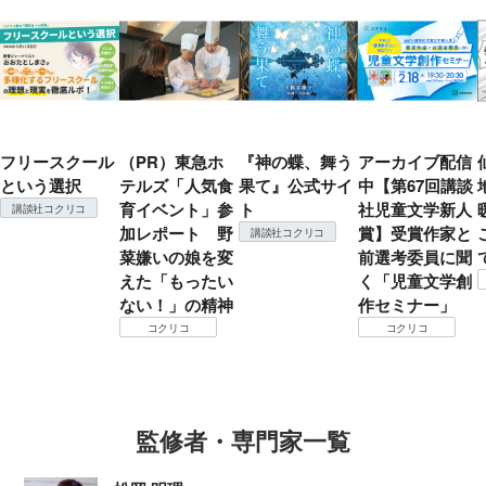
フリースクール
（PR）東急ホ
『神の蝶、舞う
アーカイブ配信
という選択
テルズ「人気食
果て』公式サイ
中【第67回講談
育イベント」参
ト
社児童文学新人
講談社コクリコ
加レポート 野
賞】受賞作家と
講談社コクリコ
菜嫌いの娘を変
前選考委員に聞
えた「もったい
く「児童文学創
ない！」の精神
作セミナー」
コクリコ
コクリコ
監修者・専門家一覧