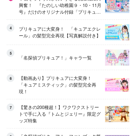
興奮！ 『たのしい幼稚園９・10・11月
号』だけのオリジナル付録「プリキュ
ア くるくるせんたくき」
4
プリキュアに大変身！ 「キュアエクレ
ール」の髪型完全再現【写真解説付き】
5
「名探偵プリキュア！」キャラ一覧
【動画あり】プリキュアに大変身！
6
「キュアミスティック」の髪型完全再
現！
【驚きの200種超！】ワクワクストリー
7
トで手に入る『トムとジェリー』限定グ
ッズ特集