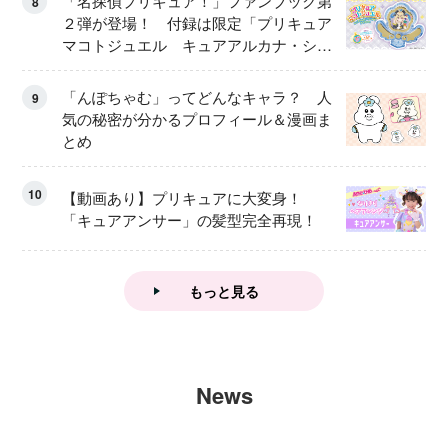
「名探偵プリキュア！」ファンブック第
8
２弾が登場！ 付録は限定「プリキュア
マコトジュエル キュアアルカナ・シャ
ドウ アイスver.」 キュアエクレールを
大特集！
「んぽちゃむ」ってどんなキャラ？ 人
9
気の秘密が分かるプロフィール＆漫画ま
とめ
10
【動画あり】プリキュアに大変身！
「キュアアンサー」の髪型完全再現！
もっと見る
News