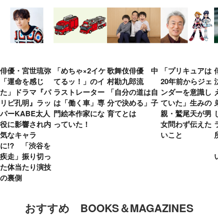
俳優・宮世琉弥
「めちゃ×2イケ
歌舞伎俳優 中
「プリキュアは
「運命を感じ
てるッ！」のイ
村勘九郎流
20年前からジェ
た」ドラマ『パ
ラストレーター
「自分の道は自
ンダーを意識し
リピ孔明』ラッ
は「働く車」専
分で決める」子
ていた」生みの
パーKABE太人
門絵本作家にな
育てとは
親・鷲尾天が男
役に影響され内
っていた！
女問わず伝えた
気なキャラ
いこと
に!? 「渋谷を
疾走」振り切っ
た体当たり演技
の裏側
おすすめ BOOKS＆MAGAZINES