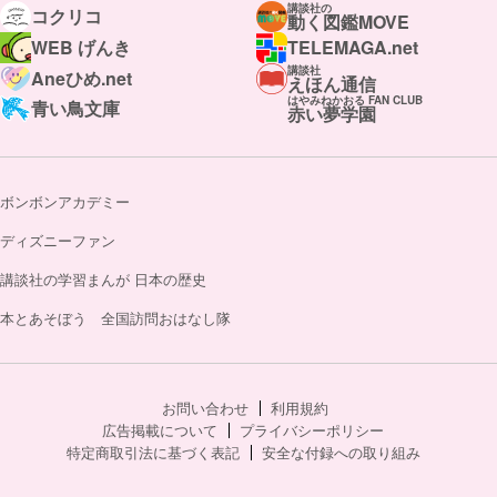
講談社の
コクリコ
動く図鑑MOVE
WEB げんき
TELEMAGA.net
講談社
Aneひめ.net
えほん通信
はやみねかおる FAN CLUB
青い鳥文庫
赤い夢学園
ボンボンアカデミー
ディズニーファン
講談社の学習まんが 日本の歴史
本とあそぼう 全国訪問おはなし隊
お問い合わせ
利用規約
広告掲載について
プライバシーポリシー
特定商取引法に基づく表記
安全な付録への取り組み