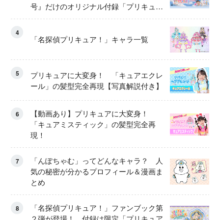
号』だけのオリジナル付録「プリキュ
ア くるくるせんたくき」
4
「名探偵プリキュア！」キャラ一覧
5
プリキュアに大変身！ 「キュアエクレ
ール」の髪型完全再現【写真解説付き】
【動画あり】プリキュアに大変身！
6
「キュアミスティック」の髪型完全再
現！
「んぽちゃむ」ってどんなキャラ？ 人
7
気の秘密が分かるプロフィール＆漫画ま
とめ
「名探偵プリキュア！」ファンブック第
8
２弾が登場！ 付録は限定「プリキュア