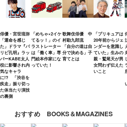
俳優・宮世琉弥
「めちゃ×2イケ
歌舞伎俳優 中
「プリキュアは
「運命を感じ
てるッ！」のイ
村勘九郎流
20年前からジェ
た」ドラマ『パ
ラストレーター
「自分の道は自
ンダーを意識し
リピ孔明』ラッ
は「働く車」専
分で決める」子
ていた」生みの
パーKABE太人
門絵本作家にな
育てとは
親・鷲尾天が男
役に影響され内
っていた！
女問わず伝えた
気なキャラ
いこと
に!? 「渋谷を
疾走」振り切っ
た体当たり演技
の裏側
おすすめ BOOKS＆MAGAZINES