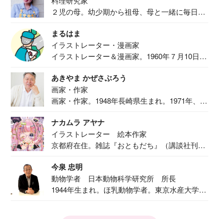
料理研究家
２児の母。幼少期から祖母、母と一緒に毎日の
食事作り...
まるはま
イラストレーター・漫画家
イラストレーター＆漫画家。1960年７月10日生
ま...
あきやま かぜさぶろう
画家・作家
画家・作家。1948年長崎県生まれ。1971年、
二...
ナカムラ アヤナ
イラストレーター 絵本作家
京都府在住。雑誌『おともだち』（講談社刊）
で『おし...
今泉 忠明
動物学者 日本動物科学研究所 所長
1944年生まれ。ほ乳動物学者。東京水産大学卒
業後...