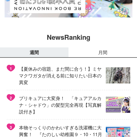
NewsRanking
週間
月間
【夏休みの宿題、まだ間に合う！】ミヤ
1
マクワガタが消える前に知りたい日本の
異変
プリキュアに大変身！ 「キュアアルカ
2
ナ・シャドウ」の髪型完全再現【写真解
説付き】
本物そっくりのかわいすぎる洗濯機に大
3
興奮！ 『たのしい幼稚園９・10・11月