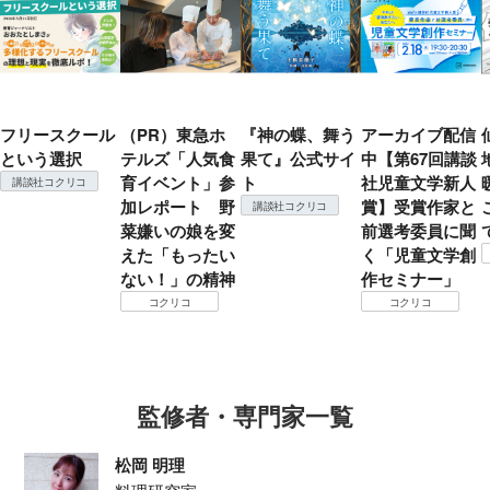
フリースクール
（PR）東急ホ
『神の蝶、舞う
アーカイブ配信
という選択
テルズ「人気食
果て』公式サイ
中【第67回講談
育イベント」参
ト
社児童文学新人
講談社コクリコ
加レポート 野
賞】受賞作家と
講談社コクリコ
菜嫌いの娘を変
前選考委員に聞
えた「もったい
く「児童文学創
ない！」の精神
作セミナー」
コクリコ
コクリコ
監修者・専門家一覧
松岡 明理