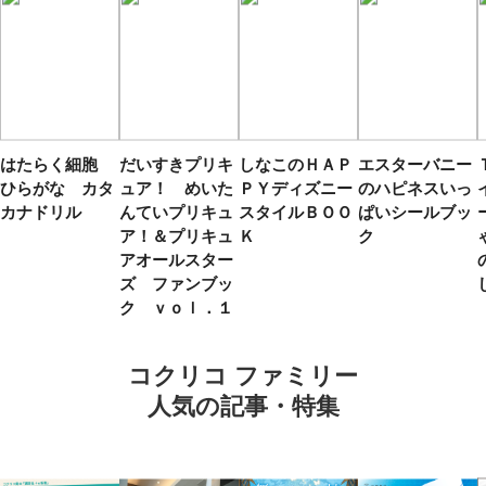
はたらく細胞
だいすきプリキ
しなこのＨＡＰ
エスターバニー
ひらがな カタ
ュア！ めいた
ＰＹディズニー
のハピネスいっ
カナドリル
んていプリキュ
スタイルＢＯＯ
ぱいシールブッ
ア！＆プリキュ
Ｋ
ク
アオールスター
ズ ファンブッ
ク ｖｏｌ．１
コクリコ ファミリー
人気の記事・特集