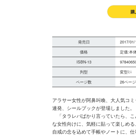
購
発売日
2017/01/
価格
定価:本体
ISBN-13
9784065
判型
変型ﾐﾆ
ページ数
26ページ
アラサー女性が阿鼻叫喚、大人気コミ
連発、シールブックが登場しました。
「タラレバばかり言っていたら、こ
な女性向けに、気軽に貼って楽しめる
自戒の念を込めて手帳やノートに、仕