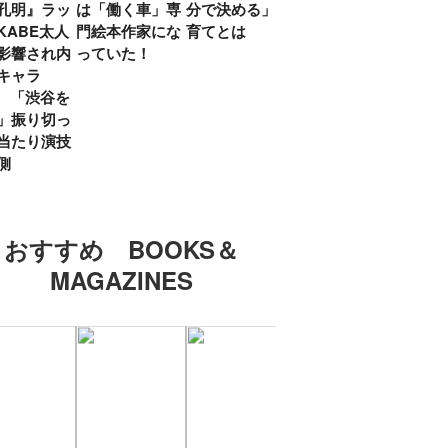
孔明』ラッ
は「働く車」専
分で決める」子
ていた」生みの
弟み
KABE太人
門絵本作家にな
育てとは
親・鷲尾天が男
したひ
影響され内
っていた！
女問わず伝えた
ラマ
キャラ
いこと
所』
? 「渋谷を
「お
」振り切っ
い」
当たり演技
側
おすすめ BOOKS＆
MAGAZINES