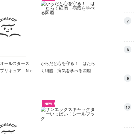
7
8
アオールスターズ
からだと心を守る！ はたら
プリキュア Ｎｅ
く細胞 病気を学べる図鑑
9
NEW
10