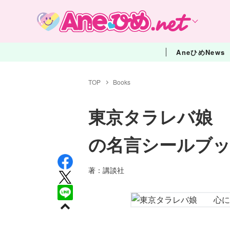
AneひめNews
TOP
Books
東京タラレバ娘
の名言シールブ
著：講談社