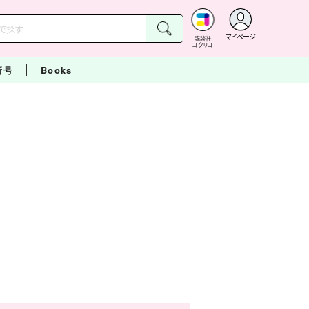
マイページ
講談社
コクリコ
新号
Books