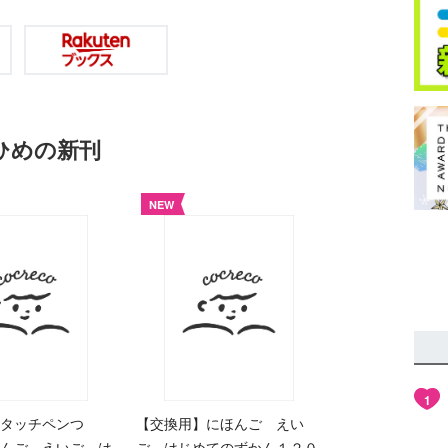
eひめの新刊
NEW
1
タッチペンつ
【交換用】にほんご えい
んご えいご は
ご はじめてのずかん１２０