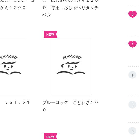
ずかん１２００
０ 専用 おしゃべりタッチ
ペン
2
NEW
3
4
 ｖｏｌ．２１
ブルーロック ことわざ１０
5
０
6
NEW