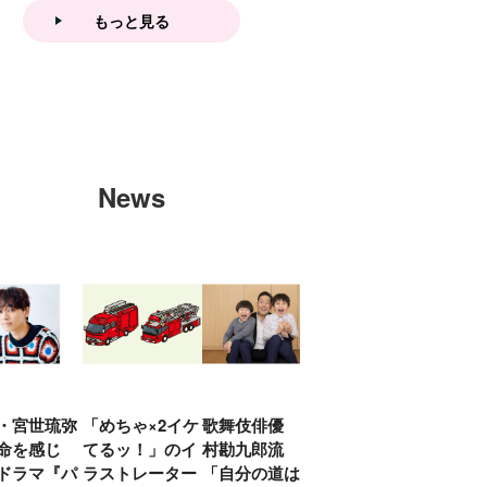
もっと見る
News
・宮世琉弥
「めちゃ×2イケ
歌舞伎俳優 中
「プリキュアは
俳優
命を感じ
てるッ！」のイ
村勘九郎流
20年前からジェ
汰「
ドラマ『パ
ラストレーター
「自分の道は自
ンダーを意識し
える