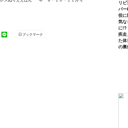
リピ
パー
役に
気な
に!
疾走
ブックマーク
た体
の裏