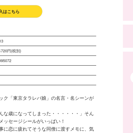
入はこちら
13
720円(税別)
095072
ック「東京タラレバ娘」の名言・名シーンが
んな歳になってしまった・・・・・・」そん
メッセージシールがいっぱい！
事に恋に疲れてそうな同僚に渡すメモに、気