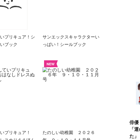
いプリキュア！シ
サンエックスキャラクターい
いブック
っぱい！シールブック
NEW
俳優
「運
ていプリキュア！
たのしい幼稚園 ２０２６
た」
レスぬりええほん
年 ９・１０・１１月号