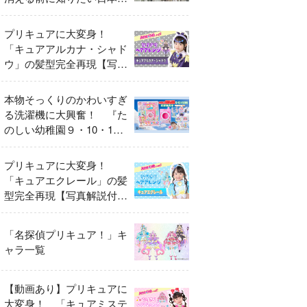
異変
プリキュアに大変身！
「キュアアルカナ・シャド
ウ」の髪型完全再現【写真
解説付き】
本物そっくりのかわいすぎ
る洗濯機に大興奮！ 『た
のしい幼稚園９・10・11
月号』だけのオリジナル付
録「プリキュア くるくる
プリキュアに大変身！
せんたくき」
「キュアエクレール」の髪
型完全再現【写真解説付
き】
「名探偵プリキュア！」キ
ャラ一覧
【動画あり】プリキュアに
大変身！ 「キュアミステ