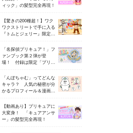
ィック」の髪型完全再現！
【驚きの200種超！】ワク
ワクストリートで手に入る
『トムとジェリー』限定グ
ッズ特集
「名探偵プリキュア！」フ
ァンブック第２弾が登
場！ 付録は限定「プリキ
ュアマコトジュエル キュ
アアルカナ・シャドウ ア
「んぽちゃむ」ってどんな
イスver.」 キュアエクレ
キャラ？ 人気の秘密が分
ールを大特集！
かるプロフィール＆漫画ま
とめ
【動画あり】プリキュアに
大変身！ 「キュアアンサ
ー」の髪型完全再現！