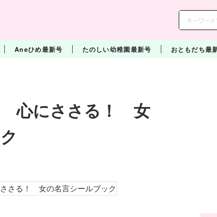
Aneひめ最新号
たのしい幼稚園最新号
おともだち最
 心にささる！ 女
ック