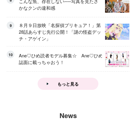
8
こんな魚、存在しない──写真を見たさ
かなクンの違和感
８月９日放映「名探偵プリキュア！」第
9
28話あらすじ先行公開！「謎の怪盗デッ
チ・アゲイン」
10
Ane♡ひめ読者モデル募集☆ Ane♡ひめ
誌面に載っちゃおう！
もっと見る
News