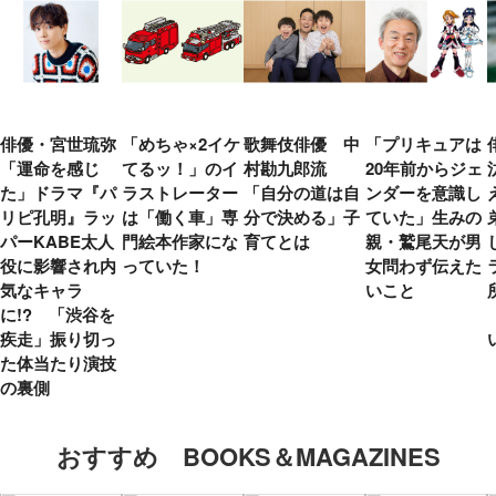
俳優・宮世琉弥
「めちゃ×2イケ
歌舞伎俳優 中
「プリキュアは
「運命を感じ
てるッ！」のイ
村勘九郎流
20年前からジェ
た」ドラマ『パ
ラストレーター
「自分の道は自
ンダーを意識し
リピ孔明』ラッ
は「働く車」専
分で決める」子
ていた」生みの
パーKABE太人
門絵本作家にな
育てとは
親・鷲尾天が男
役に影響され内
っていた！
女問わず伝えた
気なキャラ
いこと
に!? 「渋谷を
疾走」振り切っ
た体当たり演技
の裏側
おすすめ BOOKS＆MAGAZINES