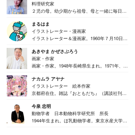
料理研究家
２児の母。幼少期から祖母、母と一緒に毎日の
食事作り...
まるはま
イラストレーター・漫画家
イラストレーター＆漫画家。1960年７月10日生
ま...
あきやま かぜさぶろう
画家・作家
画家・作家。1948年長崎県生まれ。1971年、
二...
ナカムラ アヤナ
イラストレーター 絵本作家
京都府在住。雑誌『おともだち』（講談社刊）
で『おし...
今泉 忠明
動物学者 日本動物科学研究所 所長
1944年生まれ。ほ乳動物学者。東京水産大学卒
業後...