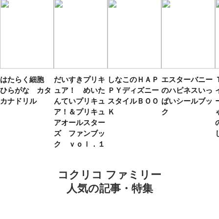
はたらく細胞
だいすきプリキ
しなこのＨＡＰ
エスターバニー
ひらがな カタ
ュア！ めいた
ＰＹディズニー
のハピネスいっ
カナドリル
んていプリキュ
スタイルＢＯＯ
ぱいシールブッ
ア！＆プリキュ
Ｋ
ク
アオールスター
ズ ファンブッ
ク ｖｏｌ．１
コクリコ ファミリー
人気の記事・特集