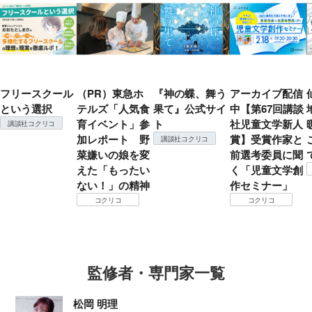
フリースクール
（PR）東急ホ
『神の蝶、舞う
アーカイブ配信
という選択
テルズ「人気食
果て』公式サイ
中【第67回講談
育イベント」参
ト
社児童文学新人
講談社コクリコ
加レポート 野
賞】受賞作家と
講談社コクリコ
菜嫌いの娘を変
前選考委員に聞
えた「もったい
く「児童文学創
ない！」の精神
作セミナー」
コクリコ
コクリコ
監修者・専門家一覧
松岡 明理