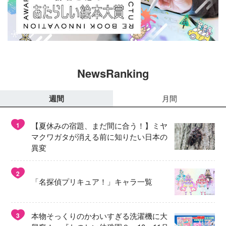
NewsRanking
週間
月間
【夏休みの宿題、まだ間に合う！】ミヤ
1
マクワガタが消える前に知りたい日本の
異変
2
「名探偵プリキュア！」キャラ一覧
本物そっくりのかわいすぎる洗濯機に大
3