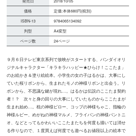
発売日
2018/10/05
価格
定価:本体680円(税別)
ISBN-13
9784065134092
判型
A4変型
ページ数
24ページ
９月６日テレビ東京系列で放映がスタートする、バンダイオリ
ジナルキャラクター「キラキラハッピー★ひらけ！ここたま」
のお絵かき＆塗り絵絵本。小学生の女の子はるかは、大事にし
ていた桜リボンから、生まれたモノの神様リボンと出会う。リ
ボンから、不思議な鍵が現れ…。はるかは伝説のここたま契約
者！？ 次々と身の回りの大事にしていたものからここたまが
生まれ始め…。枕の神様ピロー、コップの神様ちゃこ、指輪の
神様ルビー、めがねの神様マルメ、フライパンの神様パントニ
オ、などとってもかわいいここたまたちを何度も描いては消せ
る作りなので、１度買えば何度でも遊べるお値段以上の絵本で