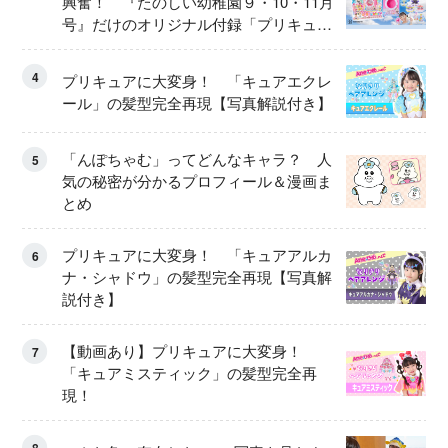
興奮！ 『たのしい幼稚園９・10・11月
号』だけのオリジナル付録「プリキュ
ア くるくるせんたくき」
4
プリキュアに大変身！ 「キュアエクレ
ール」の髪型完全再現【写真解説付き】
「んぽちゃむ」ってどんなキャラ？ 人
5
気の秘密が分かるプロフィール＆漫画ま
とめ
プリキュアに大変身！ 「キュアアルカ
6
ナ・シャドウ」の髪型完全再現【写真解
説付き】
【動画あり】プリキュアに大変身！
7
「キュアミスティック」の髪型完全再
現！