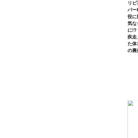
リピ
パー
役に
気な
に!
疾走
た体
の裏