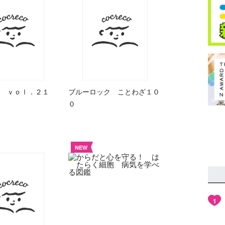
 ｖｏｌ．２１
ブルーロック ことわざ１０
０
NEW
1