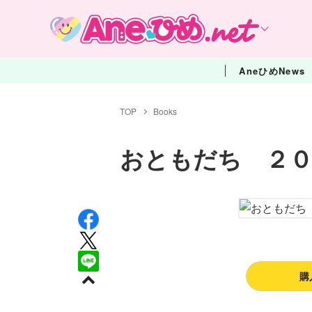
AneひめNews
TOP
Books
おともだち ２０
購