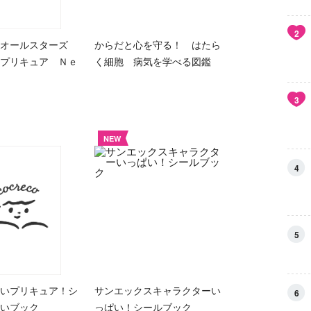
2
アオールスターズ
からだと心を守る！ はたら
プリキュア Ｎｅ
く細胞 病気を学べる図鑑
3
NEW
4
5
いプリキュア！シ
サンエックスキャラクターい
6
いブック
っぱい！シールブック