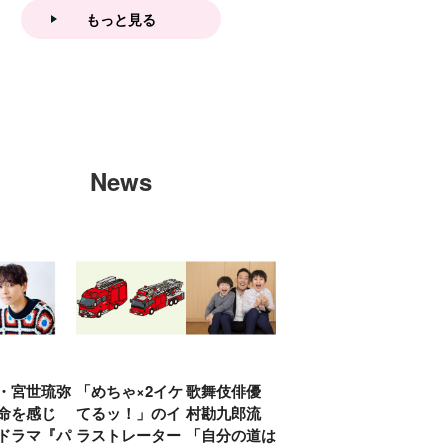
もっと見る
News
・宮世琉弥
「めちゃ×2イケ
歌舞伎俳優 中
「プリキュアは
俳優
命を感じ
てるッ！」のイ
村勘九郎流
20年前からジェ
汰「
ドラマ『パ
ラストレーター
「自分の道は自
ンダーを意識し
える