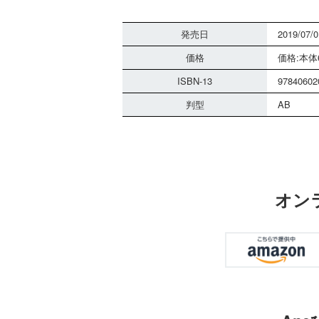
発売日
2019/07/0
価格
価格:本体6
ISBN-13
97840602
判型
AB
オン