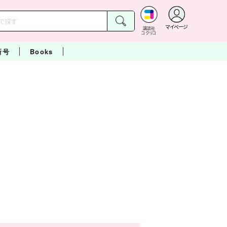
マイページ
講談社
コクリコ
新号
Books