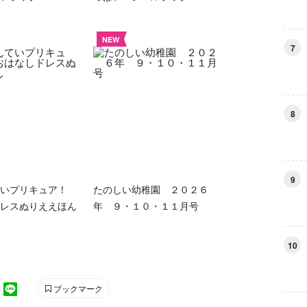
NEW
7
8
9
ていプリキュア！
たのしい幼稚園 ２０２６
レスぬりええほん
年 ９・１０・１１月号
10
ブックマーク