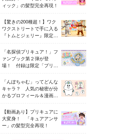
ィック」の髪型完全再現！
【驚きの200種超！】ワク
ワクストリートで手に入る
『トムとジェリー』限定グ
ッズ特集
「名探偵プリキュア！」フ
ァンブック第２弾が登
場！ 付録は限定「プリキ
ュアマコトジュエル キュ
アアルカナ・シャドウ ア
「んぽちゃむ」ってどんな
イスver.」 キュアエクレ
キャラ？ 人気の秘密が分
ールを大特集！
かるプロフィール＆漫画ま
とめ
【動画あり】プリキュアに
大変身！ 「キュアアンサ
ー」の髪型完全再現！