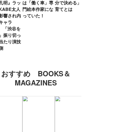
孔明』ラッ
は「働く車」専
分で決める」子
ていた」生みの
弟み
KABE太人
門絵本作家にな
育てとは
親・鷲尾天が男
したひ
影響され内
っていた！
女問わず伝えた
ラマ
キャラ
いこと
所』
? 「渋谷を
「お
」振り切っ
い」
当たり演技
側
おすすめ BOOKS＆
MAGAZINES