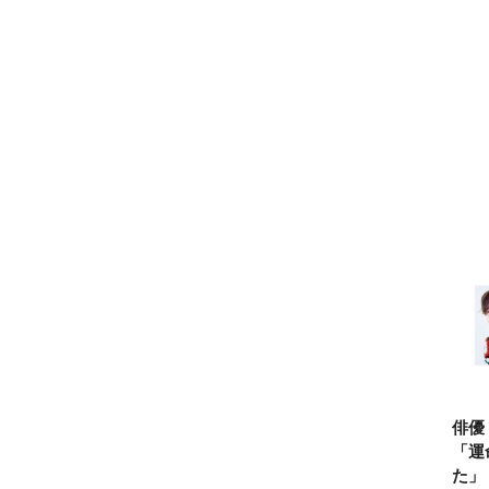
俳優
「運
た」