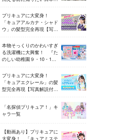
異変
プリキュアに大変身！
「キュアアルカナ・シャド
ウ」の髪型完全再現【写真
解説付き】
本物そっくりのかわいすぎ
る洗濯機に大興奮！ 『た
のしい幼稚園９・10・11
月号』だけのオリジナル付
録「プリキュア くるくる
プリキュアに大変身！
せんたくき」
「キュアエクレール」の髪
型完全再現【写真解説付
き】
「名探偵プリキュア！」キ
ャラ一覧
【動画あり】プリキュアに
大変身！ 「キュアミステ