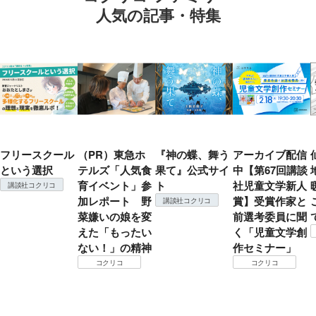
人気の記事・特集
フリースクール
（PR）東急ホ
『神の蝶、舞う
アーカイブ配信
という選択
テルズ「人気食
果て』公式サイ
中【第67回講談
育イベント」参
ト
社児童文学新人
講談社コクリコ
加レポート 野
賞】受賞作家と
講談社コクリコ
菜嫌いの娘を変
前選考委員に聞
えた「もったい
く「児童文学創
ない！」の精神
作セミナー」
コクリコ
コクリコ