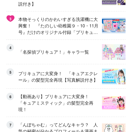
説付き】
本物そっくりのかわいすぎる洗濯機に大
3
興奮！ 『たのしい幼稚園９・10・11月
号』だけのオリジナル付録「プリキュ
ア くるくるせんたくき」
4
「名探偵プリキュア！」キャラ一覧
5
プリキュアに大変身！ 「キュアエクレ
ール」の髪型完全再現【写真解説付き】
【動画あり】プリキュアに大変身！
6
「キュアミスティック」の髪型完全再
現！
「んぽちゃむ」ってどんなキャラ？ 人
7
気の秘密が分かるプロフィール＆漫画ま