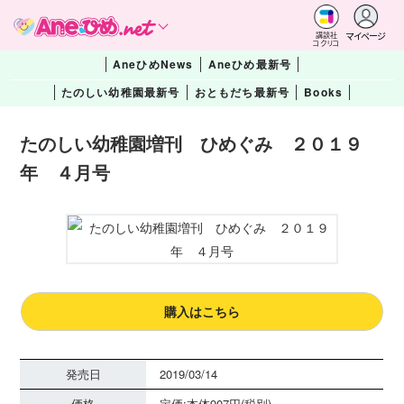
マイページ
講談社
コクリコ
AneひめNews
Aneひめ最新号
たのしい幼稚園最新号
おともだち最新号
Books
たのしい幼稚園増刊 ひめぐみ ２０１９
年 ４月号
購入はこちら
発売日
2019/03/14
価格
定価:本体907円(税別)