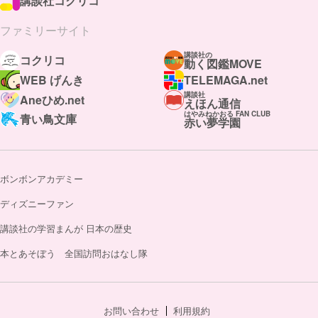
講談社コクリコ
ファミリーサイト
講談社の
コクリコ
動く図鑑MOVE
WEB げんき
TELEMAGA.net
講談社
Aneひめ.net
えほん通信
はやみねかおる FAN CLUB
青い鳥文庫
赤い夢学園
ボンボンアカデミー
ディズニーファン
講談社の学習まんが 日本の歴史
本とあそぼう 全国訪問おはなし隊
お問い合わせ
利用規約