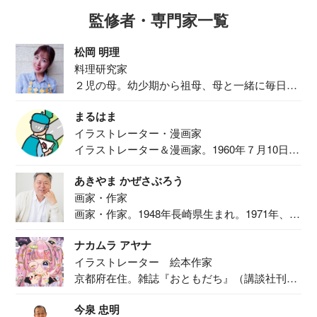
監修者・専門家一覧
松岡 明理
料理研究家
２児の母。幼少期から祖母、母と一緒に毎日の
食事作り...
まるはま
イラストレーター・漫画家
イラストレーター＆漫画家。1960年７月10日生
ま...
あきやま かぜさぶろう
画家・作家
画家・作家。1948年長崎県生まれ。1971年、
二...
ナカムラ アヤナ
イラストレーター 絵本作家
京都府在住。雑誌『おともだち』（講談社刊）
で『おし...
今泉 忠明