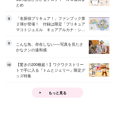
とめ
「名探偵プリキュア！」ファンブック第
8
２弾が登場！ 付録は限定「プリキュア
マコトジュエル キュアアルカナ・シャ
ドウ アイスver.」 キュアエクレールを
大特集！
9
こんな魚、存在しない──写真を見たさ
かなクンの違和感
【驚きの200種超！】ワクワクストリー
10
トで手に入る『トムとジェリー』限定グ
ッズ特集
もっと見る