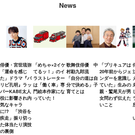
News
俳優・宮世琉弥
「めちゃ×2イケ
歌舞伎俳優 中
「プリキュアは
「運命を感じ
てるッ！」のイ
村勘九郎流
20年前からジェ
た」ドラマ『パ
ラストレーター
「自分の道は自
ンダーを意識し
リピ孔明』ラッ
は「働く車」専
分で決める」子
ていた」生みの
パーKABE太人
門絵本作家にな
育てとは
親・鷲尾天が男
役に影響され内
っていた！
女問わず伝えた
気なキャラ
いこと
に!? 「渋谷を
疾走」振り切っ
た体当たり演技
の裏側