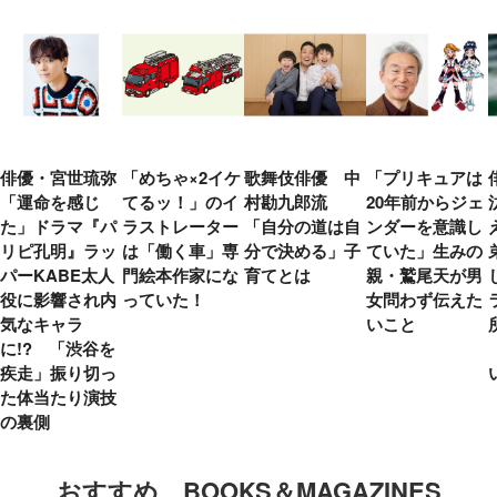
俳優・宮世琉弥
「めちゃ×2イケ
歌舞伎俳優 中
「プリキュアは
「運命を感じ
てるッ！」のイ
村勘九郎流
20年前からジェ
た」ドラマ『パ
ラストレーター
「自分の道は自
ンダーを意識し
リピ孔明』ラッ
は「働く車」専
分で決める」子
ていた」生みの
パーKABE太人
門絵本作家にな
育てとは
親・鷲尾天が男
役に影響され内
っていた！
女問わず伝えた
気なキャラ
いこと
に!? 「渋谷を
疾走」振り切っ
た体当たり演技
の裏側
おすすめ BOOKS＆MAGAZINES