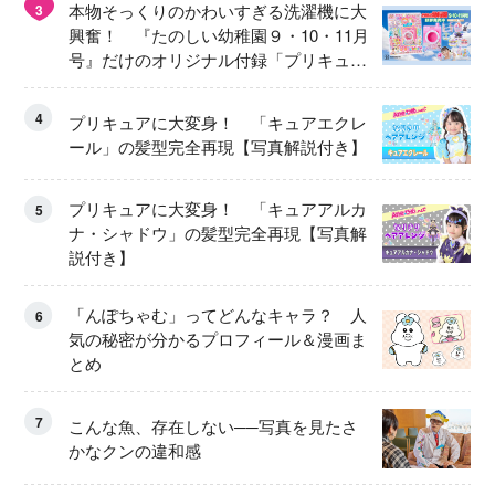
本物そっくりのかわいすぎる洗濯機に大
3
興奮！ 『たのしい幼稚園９・10・11月
号』だけのオリジナル付録「プリキュ
ア くるくるせんたくき」
4
プリキュアに大変身！ 「キュアエクレ
ール」の髪型完全再現【写真解説付き】
プリキュアに大変身！ 「キュアアルカ
5
ナ・シャドウ」の髪型完全再現【写真解
説付き】
「んぽちゃむ」ってどんなキャラ？ 人
6
気の秘密が分かるプロフィール＆漫画ま
とめ
7
こんな魚、存在しない──写真を見たさ
かなクンの違和感