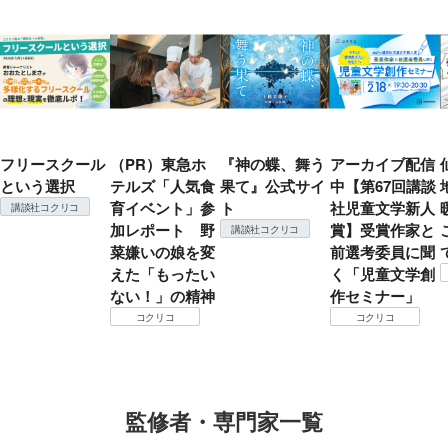
フリースクール
（PR）東急ホ
『神の蝶、舞う
アーカイブ配信
という選択
テルズ「人気食
果て』公式サイ
中【第67回講談
育イベント」参
ト
社児童文学新人
講談社コクリコ
加レポート 野
賞】受賞作家と
講談社コクリコ
菜嫌いの娘を変
前選考委員に聞
えた「もったい
く「児童文学創
ない！」の精神
作セミナー」
コクリコ
コクリコ
監修者・専門家一覧