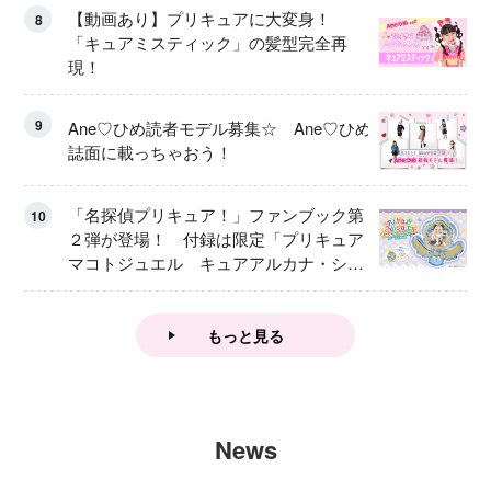
【動画あり】プリキュアに大変身！
8
「キュアミスティック」の髪型完全再
現！
9
Ane♡ひめ読者モデル募集☆ Ane♡ひめ
誌面に載っちゃおう！
「名探偵プリキュア！」ファンブック第
10
２弾が登場！ 付録は限定「プリキュア
マコトジュエル キュアアルカナ・シャ
ドウ アイスver.」 キュアエクレールを
大特集！
もっと見る
News