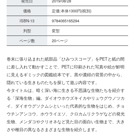
発売日
2019/08/28
価格
定価:本体1300円(税別)
ISBN-13
9784065165294
判型
変型
ページ数
20ページ
巻末に張り込まれた紙部品「ひみつスコープ」をPETと紙の間
に差し入れて動かすことで、PETに印刷された写真や絵が鮮明
に見えるギミックの図鑑絵本です。黒や濃紺の背景の中から、
隠れている生きものたちを探して遊ぶ内容です。
今タイトルは、暗く深い海に生きる不思議な生物たちを紹介す
る「深海生物」編。ダイオウホウズキイカやリュウグウノツカ
イ、ダイオウグソクムシといった代表的な生物をはじめ、チョ
ウチンアンコウ、ホウライエソ、クロカムリクラゲなどの発光
生物、メンダコやクリオネなど見た目の面白い生物まで、大き
さや種目の異なるさまざまな生物を紹介します。