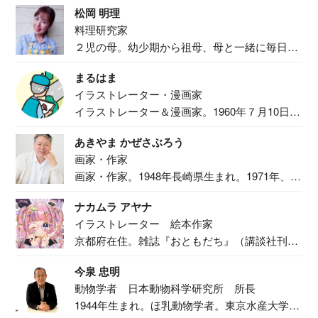
松岡 明理
料理研究家
２児の母。幼少期から祖母、母と一緒に毎日の
食事作り...
まるはま
イラストレーター・漫画家
イラストレーター＆漫画家。1960年７月10日生
ま...
あきやま かぜさぶろう
画家・作家
画家・作家。1948年長崎県生まれ。1971年、
二...
ナカムラ アヤナ
イラストレーター 絵本作家
京都府在住。雑誌『おともだち』（講談社刊）
で『おし...
今泉 忠明
動物学者 日本動物科学研究所 所長
1944年生まれ。ほ乳動物学者。東京水産大学卒