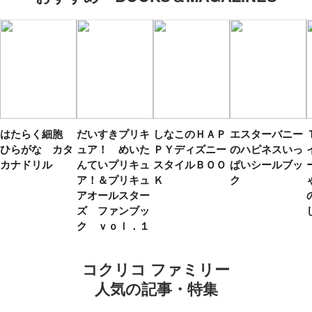
はたらく細胞
だいすきプリキ
しなこのＨＡＰ
エスターバニー
ひらがな カタ
ュア！ めいた
ＰＹディズニー
のハピネスいっ
カナドリル
んていプリキュ
スタイルＢＯＯ
ぱいシールブッ
ア！＆プリキュ
Ｋ
ク
アオールスター
ズ ファンブッ
ク ｖｏｌ．１
コクリコ ファミリー
人気の記事・特集