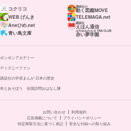
講談社の
コクリコ
動く図鑑MOVE
WEB げんき
TELEMAGA.net
講談社
Aneひめ.net
えほん通信
はやみねかおる FAN CLUB
青い鳥文庫
赤い夢学園
ボンボンアカデミー
ディズニーファン
講談社の学習まんが 日本の歴史
本とあそぼう 全国訪問おはなし隊
お問い合わせ
利用規約
広告掲載について
プライバシーポリシー
特定商取引法に基づく表記
安全な付録への取り組み