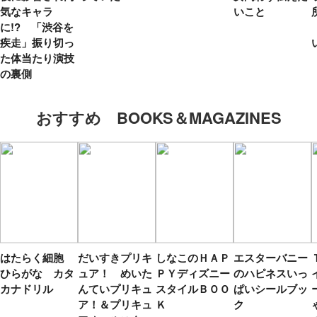
気なキャラ
いこと
に!? 「渋谷を
疾走」振り切っ
た体当たり演技
の裏側
おすすめ BOOKS＆MAGAZINES
はたらく細胞
だいすきプリキ
しなこのＨＡＰ
エスターバニー
ひらがな カタ
ュア！ めいた
ＰＹディズニー
のハピネスいっ
カナドリル
んていプリキュ
スタイルＢＯＯ
ぱいシールブッ
ア！＆プリキュ
Ｋ
ク