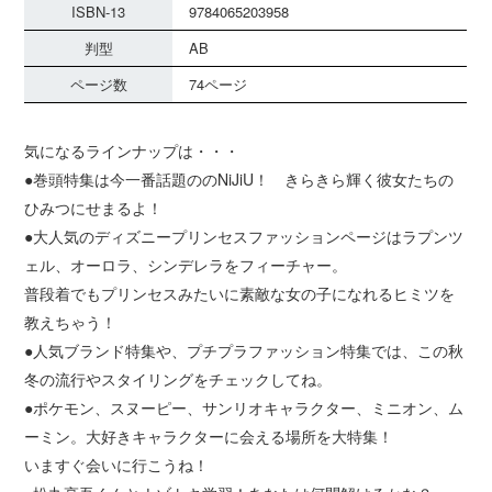
ISBN-13
9784065203958
判型
AB
ページ数
74ページ
気になるラインナップは・・・
●巻頭特集は今一番話題ののNiJiU！ きらきら輝く彼女たちの
ひみつにせまるよ！
●大人気のディズニープリンセスファッションページはラプンツ
ェル、オーロラ、シンデレラをフィーチャー。
普段着でもプリンセスみたいに素敵な女の子になれるヒミツを
教えちゃう！
●人気ブランド特集や、プチプラファッション特集では、この秋
冬の流行やスタイリングをチェックしてね。
●ポケモン、スヌーピー、サンリオキャラクター、ミニオン、ム
ーミン。大好きキャラクターに会える場所を大特集！
いますぐ会いに行こうね！