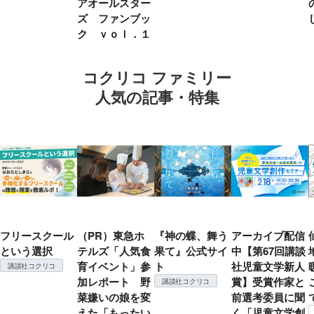
アオールスター
ズ ファンブッ
ク ｖｏｌ．１
コクリコ ファミリー
人気の記事・特集
フリースクール
（PR）東急ホ
『神の蝶、舞う
アーカイブ配信
という選択
テルズ「人気食
果て』公式サイ
中【第67回講談
育イベント」参
ト
社児童文学新人
講談社コクリコ
加レポート 野
賞】受賞作家と
講談社コクリコ
菜嫌いの娘を変
前選考委員に聞
えた「もったい
く「児童文学創