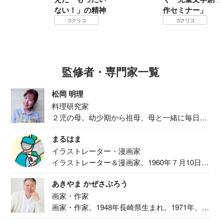
ない！」の精神
作セミナー」
コクリコ
コクリコ
監修者・専門家一覧
松岡 明理
料理研究家
２児の母。幼少期から祖母、母と一緒に毎日の
食事作り...
まるはま
イラストレーター・漫画家
イラストレーター＆漫画家。1960年７月10日生
ま...
あきやま かぜさぶろう
画家・作家
画家・作家。1948年長崎県生まれ。1971年、
二...