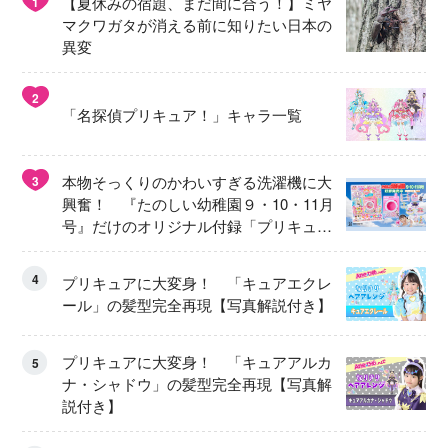
【夏休みの宿題、まだ間に合う！】ミヤ
1
マクワガタが消える前に知りたい日本の
異変
2
「名探偵プリキュア！」キャラ一覧
本物そっくりのかわいすぎる洗濯機に大
3
興奮！ 『たのしい幼稚園９・10・11月
号』だけのオリジナル付録「プリキュ
ア くるくるせんたくき」
4
プリキュアに大変身！ 「キュアエクレ
ール」の髪型完全再現【写真解説付き】
プリキュアに大変身！ 「キュアアルカ
5
ナ・シャドウ」の髪型完全再現【写真解
説付き】