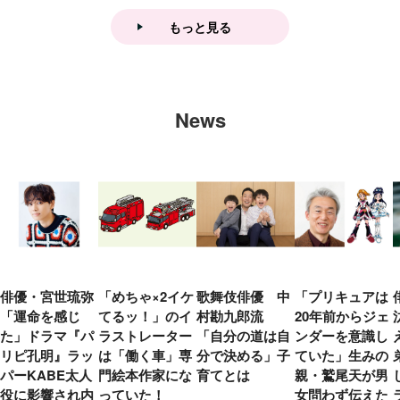
大特集！
もっと見る
News
俳優・宮世琉弥
「めちゃ×2イケ
歌舞伎俳優 中
「プリキュアは
「運命を感じ
てるッ！」のイ
村勘九郎流
20年前からジェ
た」ドラマ『パ
ラストレーター
「自分の道は自
ンダーを意識し
リピ孔明』ラッ
は「働く車」専
分で決める」子
ていた」生みの
パーKABE太人
門絵本作家にな
育てとは
親・鷲尾天が男
役に影響され内
っていた！
女問わず伝えた