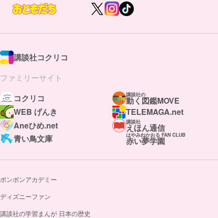
講談社コクリコ
ファミリーサイト
講談社の
コクリコ
動く図鑑MOVE
WEB げんき
TELEMAGA.net
講談社
Aneひめ.net
えほん通信
はやみねかおる FAN CLUB
青い鳥文庫
赤い夢学園
ボンボンアカデミー
ディズニーファン
講談社の学習まんが 日本の歴史