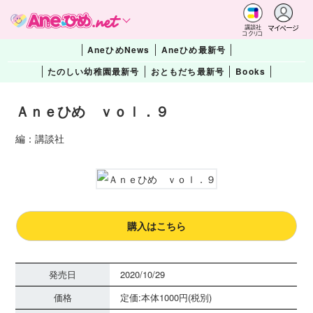
マイページ
講談社
コクリコ
AneひめNews
Aneひめ最新号
たのしい幼稚園最新号
おともだち最新号
Books
Ａｎｅひめ ｖｏｌ．９
編：講談社
購入はこちら
発売日
2020/10/29
価格
定価:本体1000円(税別)