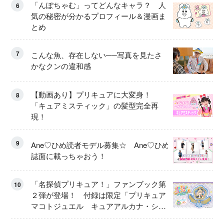
「んぽちゃむ」ってどんなキャラ？ 人
6
気の秘密が分かるプロフィール＆漫画ま
とめ
7
こんな魚、存在しない──写真を見たさ
かなクンの違和感
【動画あり】プリキュアに大変身！
8
「キュアミスティック」の髪型完全再
現！
9
Ane♡ひめ読者モデル募集☆ Ane♡ひめ
誌面に載っちゃおう！
「名探偵プリキュア！」ファンブック第
10
２弾が登場！ 付録は限定「プリキュア
マコトジュエル キュアアルカナ・シャ
ドウ アイスver.」 キュアエクレールを