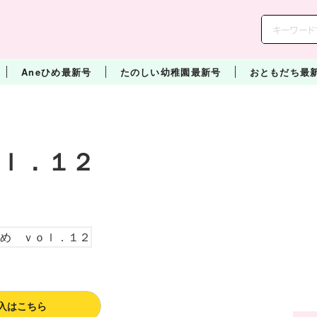
Aneひめ最新号
たのしい幼稚園最新号
おともだち最
ｌ．１２
入はこちら