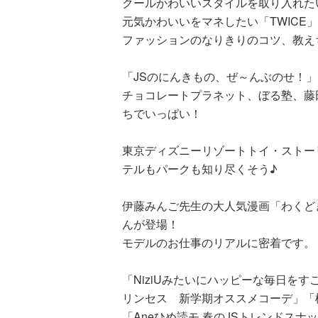
クールかわいいスタイルを取り入れたい「
元気かわいいをマネしたい「TWICE」
ファッションのなりきりのコツ、教え
「JSのにんきもの、ぜ～んぶのせ！
チョコレートプラネット、ぼる塾、藤
ちでいっぱい！
東京ディズニーリゾートトイ・ストー
テルもパークも知り尽くそう♪
伊藤みんご先生の大人気漫画「わくど
んが登場！
モデルのお仕事のリアルに密着です。
「NiziUみたいにハッピーな毎日を
リンセス 新学期オススメコーデ」「
「Aneひめ読モ 春のJSトレンドスナ