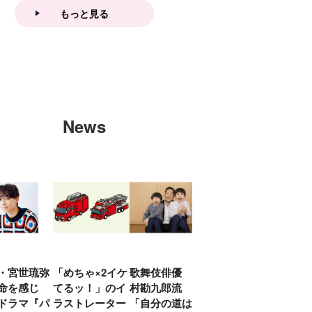
もっと見る
News
・宮世琉弥
「めちゃ×2イケ
歌舞伎俳優 中
「プリキュアは
俳優
命を感じ
てるッ！」のイ
村勘九郎流
20年前からジェ
汰「
ドラマ『パ
ラストレーター
「自分の道は自
ンダーを意識し
える