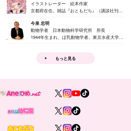
イラストレーター 絵本作家
京都府在住。雑誌『おともだち』（講談社刊）
で『おし...
今泉 忠明
動物学者 日本動物科学研究所 所長
1944年生まれ。ほ乳動物学者。東京水産大学卒
業後...
もっと見る