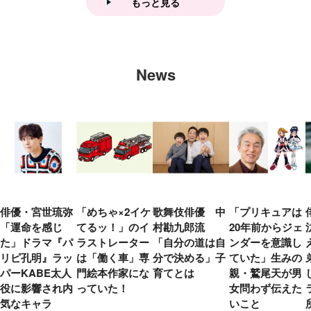
もっと見る
News
俳優・宮世琉弥
「めちゃ×2イケ
歌舞伎俳優 中
「プリキュアは
「運命を感じ
てるッ！」のイ
村勘九郎流
20年前からジェ
た」ドラマ『パ
ラストレーター
「自分の道は自
ンダーを意識し
リピ孔明』ラッ
は「働く車」専
分で決める」子
ていた」生みの
パーKABE太人
門絵本作家にな
育てとは
親・鷲尾天が男
役に影響され内
っていた！
女問わず伝えた
気なキャラ
いこと