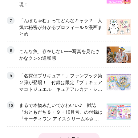
現！
「んぽちゃむ」ってどんなキャラ？ 人
7
気の秘密が分かるプロフィール＆漫画ま
とめ
8
こんな魚、存在しない──写真を見たさ
かなクンの違和感
「名探偵プリキュア！」ファンブック第
9
２弾が登場！ 付録は限定「プリキュア
マコトジュエル キュアアルカナ・シャ
ドウ アイスver.」 キュアエクレールを
大特集！
まるで本物みたいでかわいい♪ 雑誌
10
『おともだち８・９・10月号』の付録は
『サーティワン アイスクリームやさ
ん』