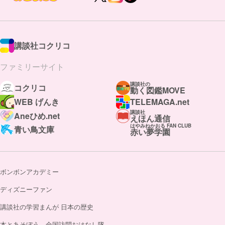
講談社コクリコ
ファミリーサイト
講談社の
コクリコ
動く図鑑MOVE
WEB げんき
TELEMAGA.net
講談社
Aneひめ.net
えほん通信
はやみねかおる FAN CLUB
青い鳥文庫
赤い夢学園
ボンボンアカデミー
ディズニーファン
講談社の学習まんが 日本の歴史
本とあそぼう 全国訪問おはなし隊