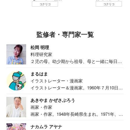
コクリコ
コクリコ
監修者・専門家一覧
松岡 明理
料理研究家
２児の母。幼少期から祖母、母と一緒に毎日の
食事作り...
まるはま
イラストレーター・漫画家
イラストレーター＆漫画家。1960年７月10日生
ま...
あきやま かぜさぶろう
画家・作家
画家・作家。1948年長崎県生まれ。1971年、
二...
ナカムラ アヤナ