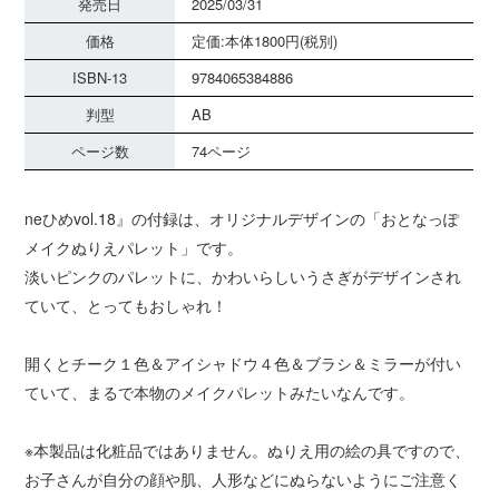
発売日
2025/03/31
価格
定価:本体1800円(税別)
ISBN-13
9784065384886
判型
AB
ページ数
74ページ
neひめvol.18』の付録は、オリジナルデザインの「おとなっぽ
メイクぬりえパレット」です。
淡いピンクのパレットに、かわいらしいうさぎがデザインされ
ていて、とってもおしゃれ！
開くとチーク１色＆アイシャドウ４色＆ブラシ＆ミラーが付い
ていて、まるで本物のメイクパレットみたいなんです。
※本製品は化粧品ではありません。ぬりえ用の絵の具ですので、
お子さんが自分の顔や肌、人形などにぬらないようにご注意く