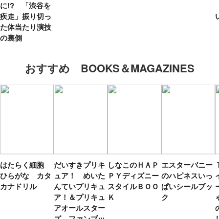
に!? 「渋谷を
疾走」振り切っ
た体当たり演技
の裏側
おすすめ BOOKS＆MAGAZINES
はたらく細胞
だいすきプリキ
しなこのＨＡＰ
エスターバニー
ひらがな カタ
ュア！ めいた
ＰＹディズニー
のハピネスいっ
カナドリル
んていプリキュ
スタイルＢＯＯ
ぱいシールブッ
ア！＆プリキュ
Ｋ
ク
アオールスター
ズ ファンブッ