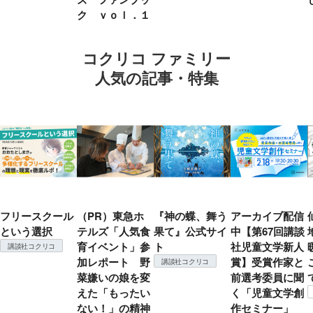
ク ｖｏｌ．１
コクリコ ファミリー
人気の記事・特集
フリースクール
（PR）東急ホ
『神の蝶、舞う
アーカイブ配信
という選択
テルズ「人気食
果て』公式サイ
中【第67回講談
育イベント」参
ト
社児童文学新人
講談社コクリコ
加レポート 野
賞】受賞作家と
講談社コクリコ
菜嫌いの娘を変
前選考委員に聞
えた「もったい
く「児童文学創
ない！」の精神
作セミナー」