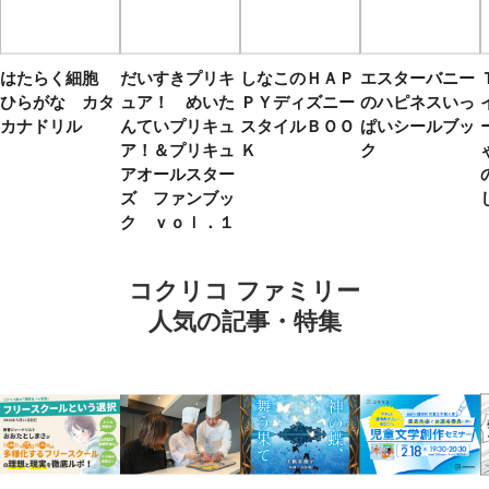
はたらく細胞
だいすきプリキ
しなこのＨＡＰ
エスターバニー
ひらがな カタ
ュア！ めいた
ＰＹディズニー
のハピネスいっ
カナドリル
んていプリキュ
スタイルＢＯＯ
ぱいシールブッ
ア！＆プリキュ
Ｋ
ク
アオールスター
ズ ファンブッ
ク ｖｏｌ．１
コクリコ ファミリー
人気の記事・特集