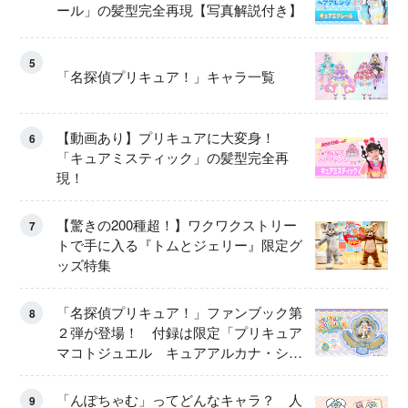
ール」の髪型完全再現【写真解説付き】
5
「名探偵プリキュア！」キャラ一覧
【動画あり】プリキュアに大変身！
6
「キュアミスティック」の髪型完全再
現！
【驚きの200種超！】ワクワクストリー
7
トで手に入る『トムとジェリー』限定グ
ッズ特集
「名探偵プリキュア！」ファンブック第
8
２弾が登場！ 付録は限定「プリキュア
マコトジュエル キュアアルカナ・シャ
ドウ アイスver.」 キュアエクレールを
大特集！
「んぽちゃむ」ってどんなキャラ？ 人
9