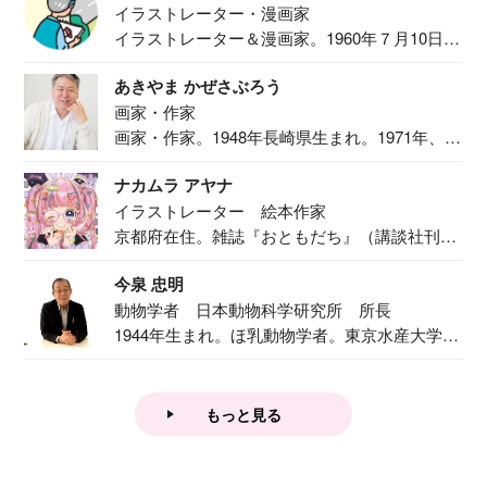
イラストレーター・漫画家
イラストレーター＆漫画家。1960年７月10日生
ま...
あきやま かぜさぶろう
画家・作家
画家・作家。1948年長崎県生まれ。1971年、
二...
ナカムラ アヤナ
イラストレーター 絵本作家
京都府在住。雑誌『おともだち』（講談社刊）
で『おし...
今泉 忠明
動物学者 日本動物科学研究所 所長
1944年生まれ。ほ乳動物学者。東京水産大学卒
業後...
もっと見る