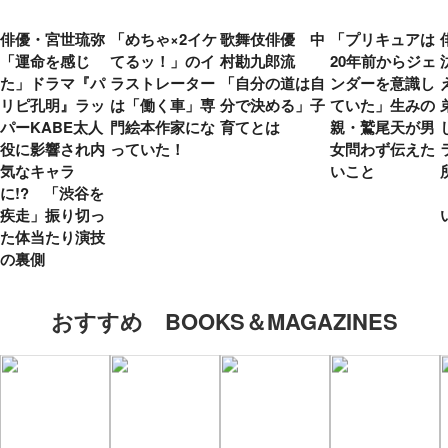
俳優・宮世琉弥
「めちゃ×2イケ
歌舞伎俳優 中
「プリキュアは
「運命を感じ
てるッ！」のイ
村勘九郎流
20年前からジェ
た」ドラマ『パ
ラストレーター
「自分の道は自
ンダーを意識し
リピ孔明』ラッ
は「働く車」専
分で決める」子
ていた」生みの
パーKABE太人
門絵本作家にな
育てとは
親・鷲尾天が男
役に影響され内
っていた！
女問わず伝えた
気なキャラ
いこと
に!? 「渋谷を
疾走」振り切っ
た体当たり演技
の裏側
おすすめ BOOKS＆MAGAZINES