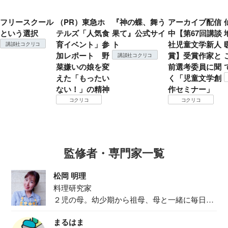
フリースクール
（PR）東急ホ
『神の蝶、舞う
アーカイブ配信
という選択
テルズ「人気食
果て』公式サイ
中【第67回講談
育イベント」参
ト
社児童文学新人
講談社コクリコ
加レポート 野
賞】受賞作家と
講談社コクリコ
菜嫌いの娘を変
前選考委員に聞
えた「もったい
く「児童文学創
ない！」の精神
作セミナー」
コクリコ
コクリコ
監修者・専門家一覧
松岡 明理
料理研究家
２児の母。幼少期から祖母、母と一緒に毎日の
食事作り...
まるはま