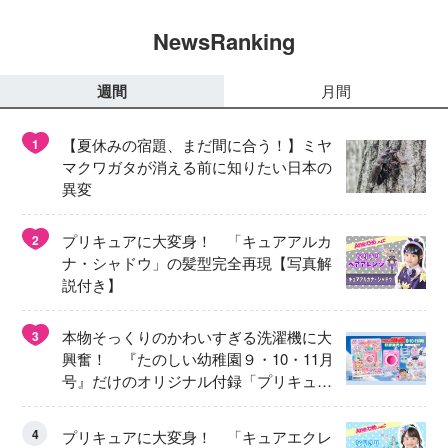
NewsRanking
週間
月間
【夏休みの宿題、まだ間に合う！】ミヤ
1
マクワガタが消える前に知りたい日本の
異変
プリキュアに大変身！ 「キュアアルカ
2
ナ・シャドウ」の髪型完全再現【写真解
説付き】
本物そっくりのかわいすぎる洗濯機に大
3
興奮！ 『たのしい幼稚園９・10・11月
号』だけのオリジナル付録「プリキュ
ア くるくるせんたくき」
4
プリキュアに大変身！ 「キュアエクレ