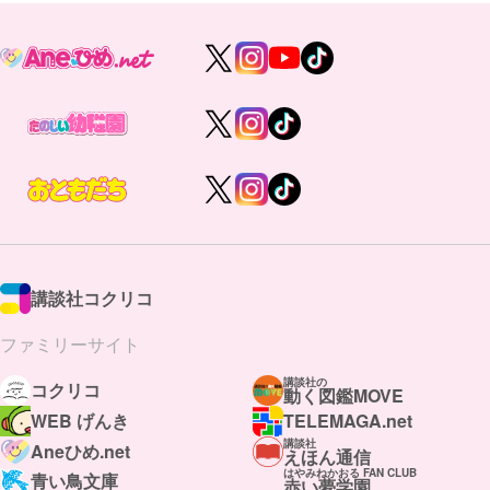
講談社コクリコ
ファミリーサイト
講談社の
コクリコ
動く図鑑MOVE
WEB げんき
TELEMAGA.net
講談社
Aneひめ.net
えほん通信
はやみねかおる FAN CLUB
青い鳥文庫
赤い夢学園