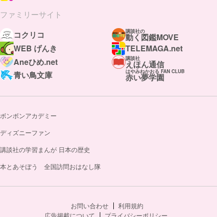
ファミリーサイト
講談社の
コクリコ
動く図鑑MOVE
WEB げんき
TELEMAGA.net
講談社
Aneひめ.net
えほん通信
はやみねかおる FAN CLUB
青い鳥文庫
赤い夢学園
ボンボンアカデミー
ディズニーファン
講談社の学習まんが 日本の歴史
本とあそぼう 全国訪問おはなし隊
お問い合わせ
利用規約
広告掲載について
プライバシーポリシー