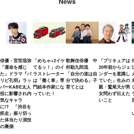
News
俳優・宮世琉弥
「めちゃ×2イケ
歌舞伎俳優 中
「プリキュアは
「運命を感じ
てるッ！」のイ
村勘九郎流
20年前からジェ
た」ドラマ『パ
ラストレーター
「自分の道は自
ンダーを意識し
リピ孔明』ラッ
は「働く車」専
分で決める」子
ていた」生みの
パーKABE太人
門絵本作家にな
育てとは
親・鷲尾天が男
役に影響され内
っていた！
女問わず伝えた
気なキャラ
いこと
に!? 「渋谷を
疾走」振り切っ
た体当たり演技
の裏側