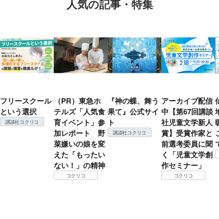
人気の記事・特集
フリースクール
（PR）東急ホ
『神の蝶、舞う
アーカイブ配信
という選択
テルズ「人気食
果て』公式サイ
中【第67回講談
育イベント」参
ト
社児童文学新人
講談社コクリコ
加レポート 野
賞】受賞作家と
講談社コクリコ
菜嫌いの娘を変
前選考委員に聞
えた「もったい
く「児童文学創
ない！」の精神
作セミナー」
コクリコ
コクリコ