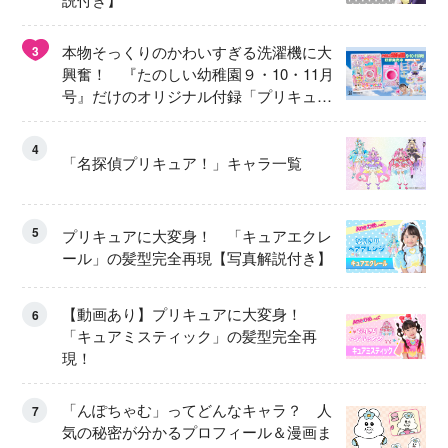
本物そっくりのかわいすぎる洗濯機に大
3
興奮！ 『たのしい幼稚園９・10・11月
号』だけのオリジナル付録「プリキュ
ア くるくるせんたくき」
4
「名探偵プリキュア！」キャラ一覧
5
プリキュアに大変身！ 「キュアエクレ
ール」の髪型完全再現【写真解説付き】
【動画あり】プリキュアに大変身！
6
「キュアミスティック」の髪型完全再
現！
「んぽちゃむ」ってどんなキャラ？ 人
7
気の秘密が分かるプロフィール＆漫画ま