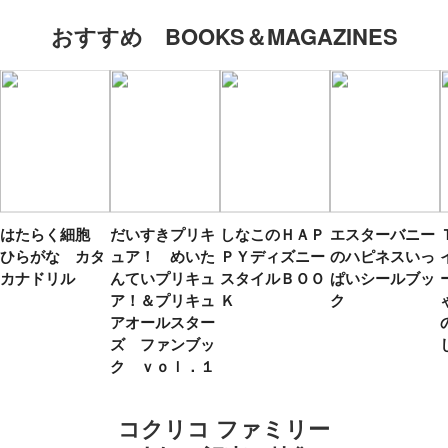
おすすめ BOOKS＆MAGAZINES
はたらく細胞
だいすきプリキ
しなこのＨＡＰ
エスターバニー
ひらがな カタ
ュア！ めいた
ＰＹディズニー
のハピネスいっ
カナドリル
んていプリキュ
スタイルＢＯＯ
ぱいシールブッ
ア！＆プリキュ
Ｋ
ク
アオールスター
ズ ファンブッ
ク ｖｏｌ．１
コクリコ ファミリー