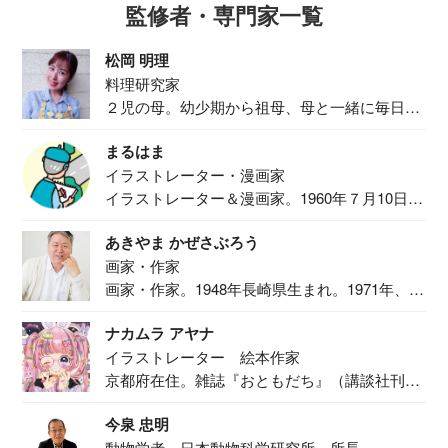
監修者・専門家一覧
松岡 明理
料理研究家
２児の母。幼少期から祖母、母と一緒に毎日の
食事作り...
まるはま
イラストレーター・漫画家
イラストレーター＆漫画家。1960年７月10日生
ま...
あきやま かぜさぶろう
画家・作家
画家・作家。1948年長崎県生まれ。1971年、
二...
ナカムラ アヤナ
イラストレーター 絵本作家
京都府在住。雑誌『おともだち』（講談社刊）
で『おし...
今泉 忠明
動物学者 日本動物科学研究所 所長