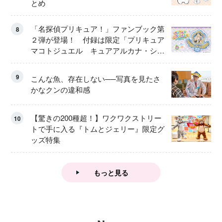
とめ
「名探偵プリキュア！」ファンブック第
8
２弾が登場！ 付録は限定「プリキュア
マコトジュエル キュアアルカナ・シャ
ドウ アイスver.」 キュアエクレールを
大特集！
9
こんな魚、存在しない──写真を見たさ
かなクンの違和感
【驚きの200種超！】ワクワクストリー
10
トで手に入る『トムとジェリー』限定グ
ッズ特集
もっと見る