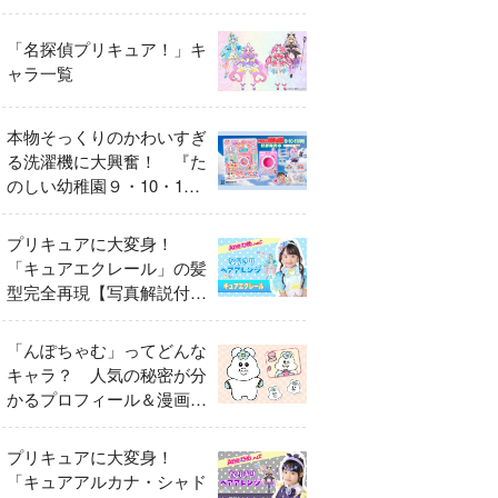
異変
「名探偵プリキュア！」キ
ャラ一覧
本物そっくりのかわいすぎ
る洗濯機に大興奮！ 『た
のしい幼稚園９・10・11
月号』だけのオリジナル付
録「プリキュア くるくる
プリキュアに大変身！
せんたくき」
「キュアエクレール」の髪
型完全再現【写真解説付
き】
「んぽちゃむ」ってどんな
キャラ？ 人気の秘密が分
かるプロフィール＆漫画ま
とめ
プリキュアに大変身！
「キュアアルカナ・シャド