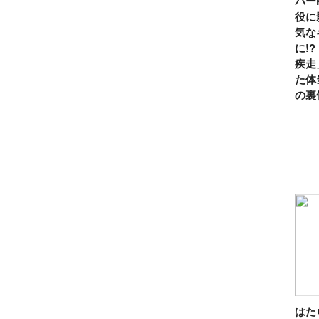
パー
役に
気な
に!
疾走
た体
の裏
は