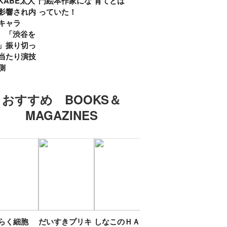
KABE太人
門絵本作家にな
育てとは
親・鷲尾天が男
したひ
影響され内
っていた！
女問わず伝えた
ラマ
キャラ
いこと
所』
? 「渋谷を
「お
」振り切っ
い」
当たり演技
側
おすすめ BOOKS＆
MAGAZINES
たらく細胞
だいすきプリキ
しなこのＨＡＰ
エスターバニー
ＴＯ