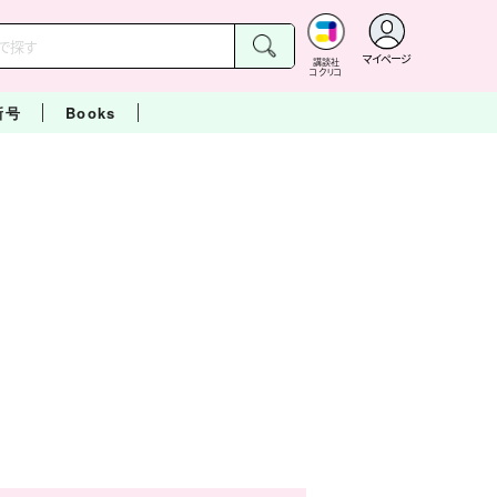
マイページ
講談社
コクリコ
新号
Books