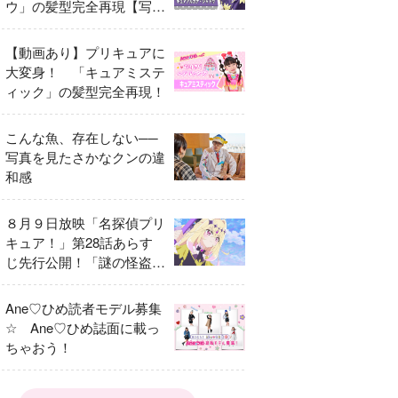
ウ」の髪型完全再現【写真
解説付き】
【動画あり】プリキュアに
大変身！ 「キュアミステ
ィック」の髪型完全再現！
こんな魚、存在しない──
写真を見たさかなクンの違
和感
８月９日放映「名探偵プリ
キュア！」第28話あらす
じ先行公開！「謎の怪盗デ
ッチ・アゲイン」
Ane♡ひめ読者モデル募集
☆ Ane♡ひめ誌面に載っ
ちゃおう！