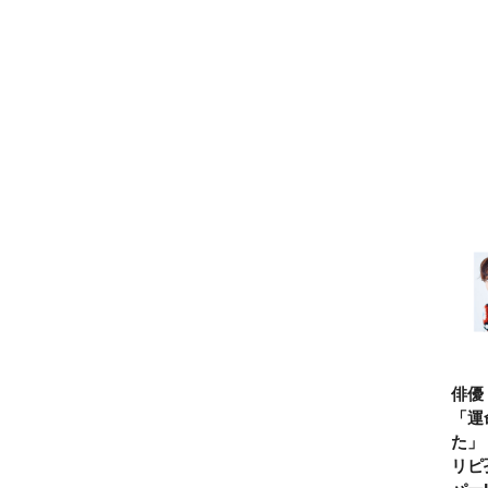
俳優
「運
た」
リピ