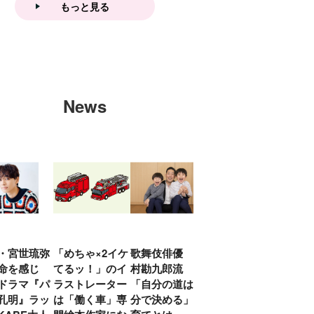
もっと見る
News
・宮世琉弥
「めちゃ×2イケ
歌舞伎俳優 中
「プリキュアは
俳優
命を感じ
てるッ！」のイ
村勘九郎流
20年前からジェ
汰「
ドラマ『パ
ラストレーター
「自分の道は自
ンダーを意識し
える
孔明』ラッ
は「働く車」専
分で決める」子
ていた」生みの
弟み