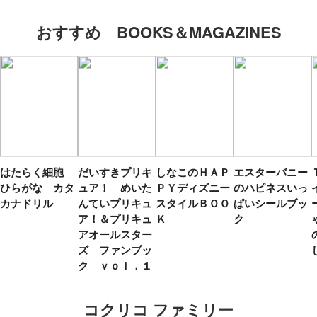
おすすめ BOOKS＆MAGAZINES
はたらく細胞
だいすきプリキ
しなこのＨＡＰ
エスターバニー
ひらがな カタ
ュア！ めいた
ＰＹディズニー
のハピネスいっ
カナドリル
んていプリキュ
スタイルＢＯＯ
ぱいシールブッ
ア！＆プリキュ
Ｋ
ク
アオールスター
ズ ファンブッ
ク ｖｏｌ．１
コクリコ ファミリー