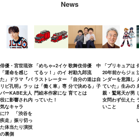
News
俳優・宮世琉弥
「めちゃ×2イケ
歌舞伎俳優 中
「プリキュアは
「運命を感じ
てるッ！」のイ
村勘九郎流
20年前からジェ
た」ドラマ『パ
ラストレーター
「自分の道は自
ンダーを意識し
リピ孔明』ラッ
は「働く車」専
分で決める」子
ていた」生みの
パーKABE太人
門絵本作家にな
育てとは
親・鷲尾天が男
役に影響され内
っていた！
女問わず伝えた
気なキャラ
いこと
に!? 「渋谷を
疾走」振り切っ
た体当たり演技
の裏側