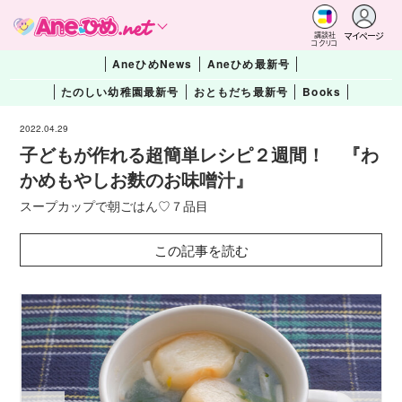
マイページ
講談社
コクリコ
AneひめNews
Aneひめ最新号
たのしい幼稚園最新号
おともだち最新号
Books
2022.04.29
子どもが作れる超簡単レシピ２週間！ 『わ
かめもやしお麩のお味噌汁』
スープカップで朝ごはん♡７品目
この記事を読む