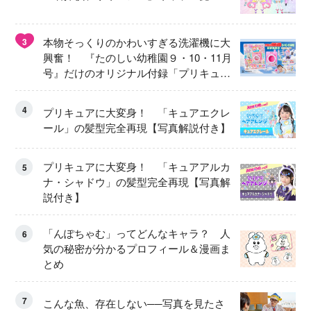
本物そっくりのかわいすぎる洗濯機に大
3
興奮！ 『たのしい幼稚園９・10・11月
号』だけのオリジナル付録「プリキュ
ア くるくるせんたくき」
4
プリキュアに大変身！ 「キュアエクレ
ール」の髪型完全再現【写真解説付き】
プリキュアに大変身！ 「キュアアルカ
5
ナ・シャドウ」の髪型完全再現【写真解
説付き】
「んぽちゃむ」ってどんなキャラ？ 人
6
気の秘密が分かるプロフィール＆漫画ま
とめ
7
こんな魚、存在しない──写真を見たさ