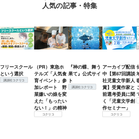
人気の記事・特集
フリースクール
（PR）東急ホ
『神の蝶、舞う
アーカイブ配信
という選択
テルズ「人気食
果て』公式サイ
中【第67回講談
育イベント」参
ト
社児童文学新人
講談社コクリコ
加レポート 野
賞】受賞作家と
講談社コクリコ
菜嫌いの娘を変
前選考委員に聞
えた「もったい
く「児童文学創
ない！」の精神
作セミナー」
コクリコ
コクリコ