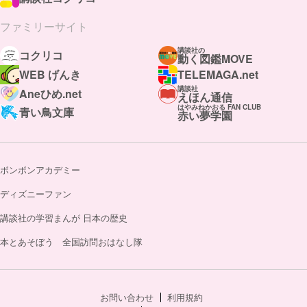
ファミリーサイト
講談社の
コクリコ
動く図鑑MOVE
WEB げんき
TELEMAGA.net
講談社
Aneひめ.net
えほん通信
はやみねかおる FAN CLUB
青い鳥文庫
赤い夢学園
ボンボンアカデミー
ディズニーファン
講談社の学習まんが 日本の歴史
本とあそぼう 全国訪問おはなし隊
お問い合わせ
利用規約