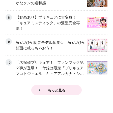
かなクンの違和感
【動画あり】プリキュアに大変身！
8
「キュアミスティック」の髪型完全再
現！
9
Ane♡ひめ読者モデル募集☆ Ane♡ひめ
誌面に載っちゃおう！
「名探偵プリキュア！」ファンブック第
10
２弾が登場！ 付録は限定「プリキュア
マコトジュエル キュアアルカナ・シャ
ドウ アイスver.」 キュアエクレールを
大特集！
もっと見る