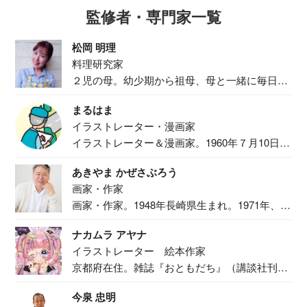
監修者・専門家一覧
松岡 明理
料理研究家
２児の母。幼少期から祖母、母と一緒に毎日の
食事作り...
まるはま
イラストレーター・漫画家
イラストレーター＆漫画家。1960年７月10日生
ま...
あきやま かぜさぶろう
画家・作家
画家・作家。1948年長崎県生まれ。1971年、
二...
ナカムラ アヤナ
イラストレーター 絵本作家
京都府在住。雑誌『おともだち』（講談社刊）
で『おし...
今泉 忠明