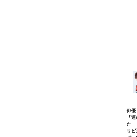
俳優
「運
た」
リピ