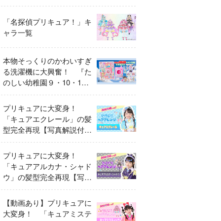
異変
「名探偵プリキュア！」キ
ャラ一覧
本物そっくりのかわいすぎ
る洗濯機に大興奮！ 『た
のしい幼稚園９・10・11
月号』だけのオリジナル付
録「プリキュア くるくる
プリキュアに大変身！
せんたくき」
「キュアエクレール」の髪
型完全再現【写真解説付
き】
プリキュアに大変身！
「キュアアルカナ・シャド
ウ」の髪型完全再現【写真
解説付き】
【動画あり】プリキュアに
大変身！ 「キュアミステ