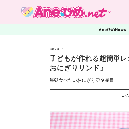
AneひめNews
2022.07.01
子どもが作れる超簡単レ
おにぎりサンド』
毎朝食べたいおにぎり♡９品目
こ