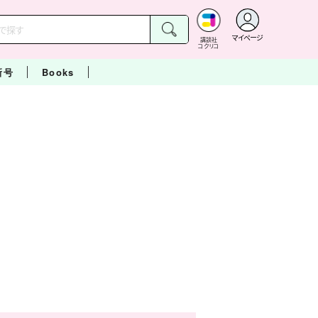
マイページ
講談社
コクリコ
新号
Books