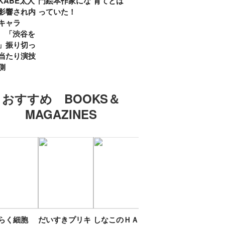
KABE太人
門絵本作家にな
育てとは
親・鷲尾天が男
したひ
影響され内
っていた！
女問わず伝えた
ラマ
キャラ
いこと
所』
? 「渋谷を
「お
」振り切っ
い」
当たり演技
側
おすすめ BOOKS＆
MAGAZINES
たらく細胞
だいすきプリキ
しなこのＨＡＰ
エスターバニー
ＴＯ