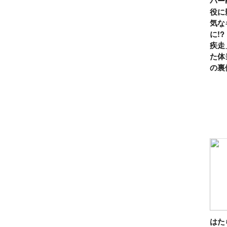
パー
役に
気な
に!
疾走
た体
の裏
は