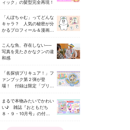
ィック」の髪型完全再現！
「んぽちゃむ」ってどんな
キャラ？ 人気の秘密が分
かるプロフィール＆漫画ま
とめ
こんな魚、存在しない──
写真を見たさかなクンの違
和感
「名探偵プリキュア！」フ
ァンブック第２弾が登
場！ 付録は限定「プリキ
ュアマコトジュエル キュ
アアルカナ・シャドウ ア
まるで本物みたいでかわい
イスver.」 キュアエクレ
い♪ 雑誌『おともだち
ールを大特集！
８・９・10月号』の付録
は『サーティワン アイス
クリームやさん』