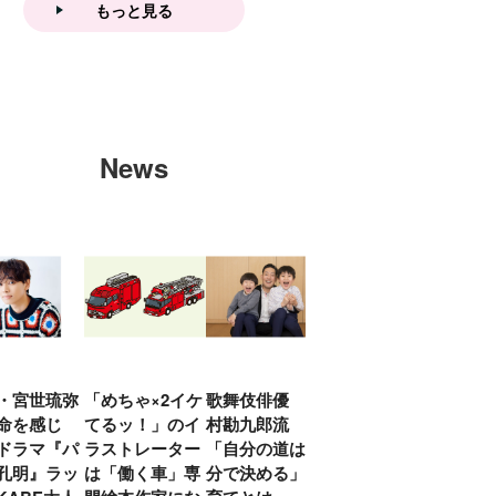
もっと見る
News
・宮世琉弥
「めちゃ×2イケ
歌舞伎俳優 中
「プリキュアは
俳優
命を感じ
てるッ！」のイ
村勘九郎流
20年前からジェ
汰「
ドラマ『パ
ラストレーター
「自分の道は自
ンダーを意識し
える
孔明』ラッ
は「働く車」専
分で決める」子
ていた」生みの
弟み