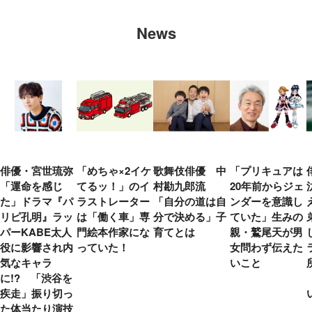
News
俳優・宮世琉弥
「めちゃ×2イケ
歌舞伎俳優 中
「プリキュアは
「運命を感じ
てるッ！」のイ
村勘九郎流
20年前からジェ
た」ドラマ『パ
ラストレーター
「自分の道は自
ンダーを意識し
リピ孔明』ラッ
は「働く車」専
分で決める」子
ていた」生みの
パーKABE太人
門絵本作家にな
育てとは
親・鷲尾天が男
役に影響され内
っていた！
女問わず伝えた
気なキャラ
いこと
に!? 「渋谷を
疾走」振り切っ
た体当たり演技