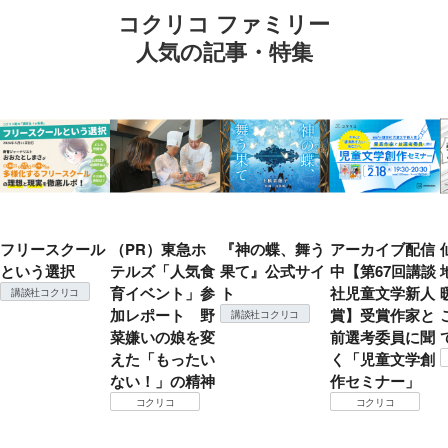
コクリコ ファミリー
人気の記事・特集
フリースクール
（PR）東急ホ
『神の蝶、舞う
アーカイブ配信
という選択
テルズ「人気食
果て』公式サイ
中【第67回講談
育イベント」参
ト
社児童文学新人
講談社コクリコ
加レポート 野
賞】受賞作家と
講談社コクリコ
菜嫌いの娘を変
前選考委員に聞
えた「もったい
く「児童文学創
ない！」の精神
作セミナー」
コクリコ
コクリコ