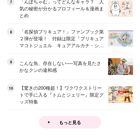
「んぽちゃむ」ってどんなキャラ？ 人
7
気の秘密が分かるプロフィール＆漫画ま
とめ
「名探偵プリキュア！」ファンブック第
8
２弾が登場！ 付録は限定「プリキュア
マコトジュエル キュアアルカナ・シャ
ドウ アイスver.」 キュアエクレールを
大特集！
9
こんな魚、存在しない──写真を見たさ
かなクンの違和感
【驚きの200種超！】ワクワクストリー
10
トで手に入る『トムとジェリー』限定グ
ッズ特集
もっと見る