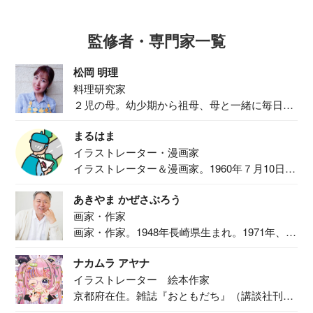
監修者・専門家一覧
松岡 明理
料理研究家
２児の母。幼少期から祖母、母と一緒に毎日の
食事作り...
まるはま
イラストレーター・漫画家
イラストレーター＆漫画家。1960年７月10日生
ま...
あきやま かぜさぶろう
画家・作家
画家・作家。1948年長崎県生まれ。1971年、
二...
ナカムラ アヤナ
イラストレーター 絵本作家
京都府在住。雑誌『おともだち』（講談社刊）
で『おし...