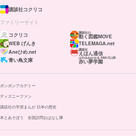
講談社コクリコ
ファミリーサイト
講談社の
コクリコ
動く図鑑MOVE
WEB げんき
TELEMAGA.net
講談社
Aneひめ.net
えほん通信
はやみねかおる FAN CLUB
青い鳥文庫
赤い夢学園
ボンボンアカデミー
ディズニーファン
講談社の学習まんが 日本の歴史
本とあそぼう 全国訪問おはなし隊