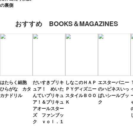
の裏側
おすすめ BOOKS＆MAGAZINES
はたらく細胞
だいすきプリキ
しなこのＨＡＰ
エスターバニー
ひらがな カタ
ュア！ めいた
ＰＹディズニー
のハピネスいっ
カナドリル
んていプリキュ
スタイルＢＯＯ
ぱいシールブッ
ア！＆プリキュ
Ｋ
ク
アオールスター
ズ ファンブッ
ク ｖｏｌ．１