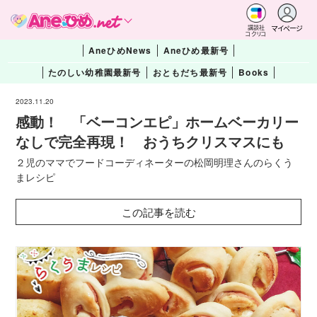
マイページ
講談社
コクリコ
AneひめNews
Aneひめ最新号
たのしい幼稚園最新号
おともだち最新号
Books
2023.11.20
感動！ 「ベーコンエピ」ホームベーカリー
なしで完全再現！ おうちクリスマスにも
２児のママでフードコーディネーターの松岡明理さんのらくう
まレシピ
この記事を読む