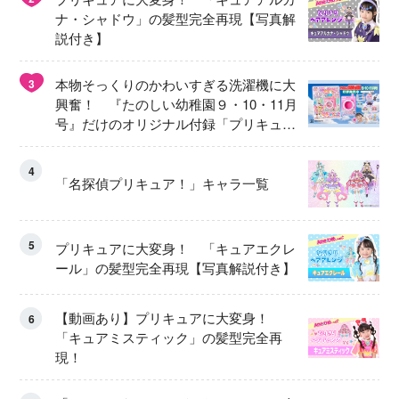
ナ・シャドウ」の髪型完全再現【写真解
説付き】
本物そっくりのかわいすぎる洗濯機に大
3
興奮！ 『たのしい幼稚園９・10・11月
号』だけのオリジナル付録「プリキュ
ア くるくるせんたくき」
4
「名探偵プリキュア！」キャラ一覧
5
プリキュアに大変身！ 「キュアエクレ
ール」の髪型完全再現【写真解説付き】
【動画あり】プリキュアに大変身！
6
「キュアミスティック」の髪型完全再
現！