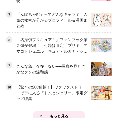
現！
「んぽちゃむ」ってどんなキャラ？ 人
7
気の秘密が分かるプロフィール＆漫画ま
とめ
「名探偵プリキュア！」ファンブック第
8
２弾が登場！ 付録は限定「プリキュア
マコトジュエル キュアアルカナ・シャ
ドウ アイスver.」 キュアエクレールを
大特集！
9
こんな魚、存在しない──写真を見たさ
かなクンの違和感
【驚きの200種超！】ワクワクストリー
10
トで手に入る『トムとジェリー』限定グ
ッズ特集
もっと見る