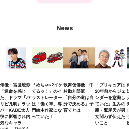
News
俳優・宮世琉弥
「めちゃ×2イケ
歌舞伎俳優 中
「プリキュアは
「運命を感じ
てるッ！」のイ
村勘九郎流
20年前からジェ
た」ドラマ『パ
ラストレーター
「自分の道は自
ンダーを意識し
リピ孔明』ラッ
は「働く車」専
分で決める」子
ていた」生みの
パーKABE太人
門絵本作家にな
育てとは
親・鷲尾天が男
役に影響され内
っていた！
女問わず伝えた
気なキャラ
いこと
に!? 「渋谷を