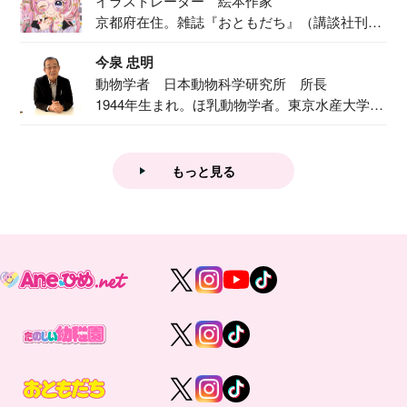
イラストレーター 絵本作家
京都府在住。雑誌『おともだち』（講談社刊）
で『おし...
今泉 忠明
動物学者 日本動物科学研究所 所長
1944年生まれ。ほ乳動物学者。東京水産大学卒
業後...
もっと見る