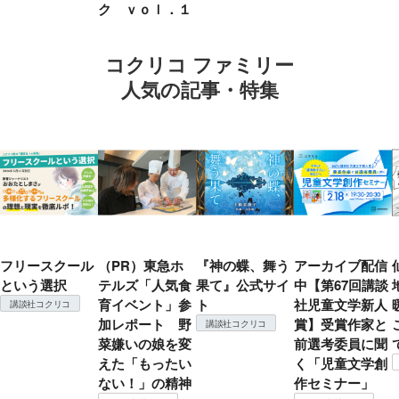
ク ｖｏｌ．１
コクリコ ファミリー
人気の記事・特集
フリースクール
（PR）東急ホ
『神の蝶、舞う
アーカイブ配信
という選択
テルズ「人気食
果て』公式サイ
中【第67回講談
育イベント」参
ト
社児童文学新人
講談社コクリコ
加レポート 野
賞】受賞作家と
講談社コクリコ
菜嫌いの娘を変
前選考委員に聞
えた「もったい
く「児童文学創
ない！」の精神
作セミナー」