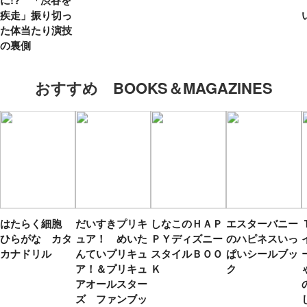
疾走」振り切っ
た体当たり演技
の裏側
おすすめ BOOKS＆MAGAZINES
はたらく細胞
だいすきプリキ
しなこのＨＡＰ
エスターバニー
ひらがな カタ
ュア！ めいた
ＰＹディズニー
のハピネスいっ
カナドリル
んていプリキュ
スタイルＢＯＯ
ぱいシールブッ
ア！＆プリキュ
Ｋ
ク
アオールスター
ズ ファンブッ