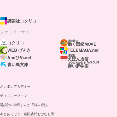
講談社コクリコ
ファミリーサイト
講談社の
コクリコ
動く図鑑MOVE
WEB げんき
TELEMAGA.net
講談社
Aneひめ.net
えほん通信
はやみねかおる FAN CLUB
青い鳥文庫
赤い夢学園
ボンボンアカデミー
ディズニーファン
講談社の学習まんが 日本の歴史
本とあそぼう 全国訪問おはなし隊