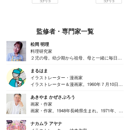
コクリコ
コクリコ
監修者・専門家一覧
松岡 明理
料理研究家
２児の母。幼少期から祖母、母と一緒に毎日の
食事作り...
まるはま
イラストレーター・漫画家
イラストレーター＆漫画家。1960年７月10日生
ま...
あきやま かぜさぶろう
画家・作家
画家・作家。1948年長崎県生まれ。1971年、
二...
ナカムラ アヤナ