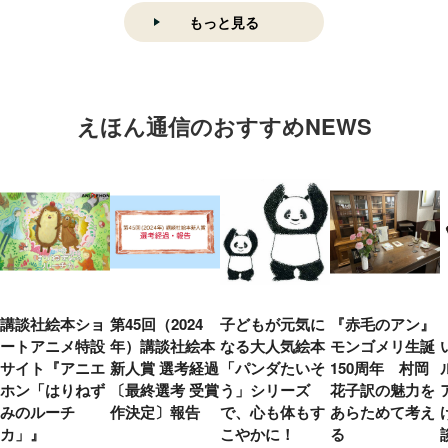
もっと見る
えほん通信のおすすめNEWS
講談社絵本ショ
第45回（2024
子どもが元気に
『赤毛のアン』
ートアニメ特設
年）講談社絵本
なる大人気絵本
モンゴメリ生誕
サイト『アニエ
新人賞 選考経過
「パンダたいそ
150周年 村岡
ホン「はりねず
〔最終選考 受賞
う」シリーズ
花子訳の魅力を
みのルーチ
作決定〕報告
で、心も体もす
あらためて考え
カ」』
こやかに！
る