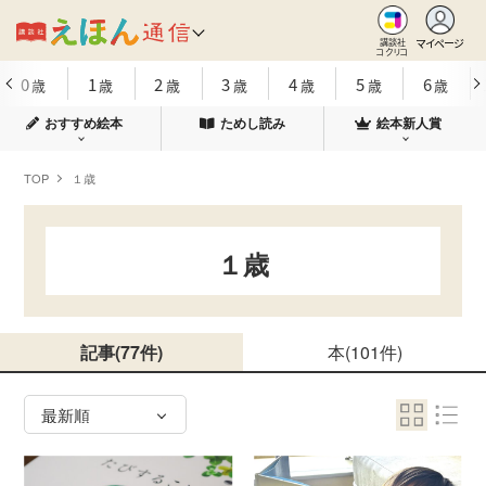
マイページ
講談社
コクリコ
0
1
2
3
4
5
6
歳
歳
歳
歳
歳
歳
歳
おすすめ絵本
ためし読み
絵本新人賞
TOP
１歳
１歳
記事
(77件)
本
(101件)