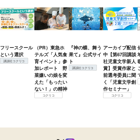
フリースクール
（PR）東急ホ
『神の蝶、舞う
アーカイブ配信
という選択
テルズ「人気食
果て』公式サイ
中【第67回講談
育イベント」参
ト
社児童文学新人
講談社コクリコ
加レポート 野
賞】受賞作家と
講談社コクリコ
菜嫌いの娘を変
前選考委員に聞
えた「もったい
く「児童文学創
ない！」の精神
作セミナー」
コクリコ
コクリコ