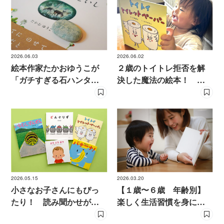
2026.06.03
2026.06.02
絵本作家たかおゆうこが
２歳のトイトレ拒否を解
「ガチすぎる石ハンタ
決した魔法の絵本！ ト
ー」ぶりを公開！ 集ま
イレが怖い、座れない子
った大人が全員“石の
を笑顔にした「トイレの
人”になったお茶会に潜入
仲間たち」
レポート
2026.05.15
2026.03.20
小さなお子さんにもぴっ
【１歳〜６歳 年齢別】
たり！ 読み聞かせが盛
楽しく生活習慣を身につ
り上がる リズミカルな
けられる絵本６選をご紹