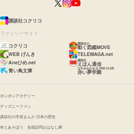
講談社コクリコ
ファミリーサイト
講談社の
コクリコ
動く図鑑MOVE
WEB げんき
TELEMAGA.net
講談社
Aneひめ.net
えほん通信
はやみねかおる FAN CLUB
青い鳥文庫
赤い夢学園
ボンボンアカデミー
ディズニーファン
講談社の学習まんが 日本の歴史
本とあそぼう 全国訪問おはなし隊