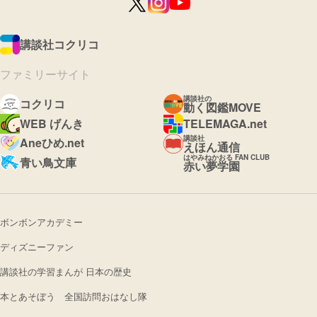
講談社コクリコ
ファミリーサイト
講談社の
コクリコ
動く図鑑MOVE
WEB げんき
TELEMAGA.net
講談社
Aneひめ.net
えほん通信
はやみねかおる FAN CLUB
青い鳥文庫
赤い夢学園
ボンボンアカデミー
ディズニーファン
講談社の学習まんが 日本の歴史
本とあそぼう 全国訪問おはなし隊