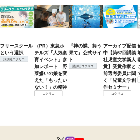
フリースクール
（PR）東急ホ
『神の蝶、舞う
アーカイブ配信
という選択
テルズ「人気食
果て』公式サイ
中【第67回講談
育イベント」参
ト
社児童文学新人
講談社コクリコ
加レポート 野
賞】受賞作家と
講談社コクリコ
菜嫌いの娘を変
前選考委員に聞
えた「もったい
く「児童文学創
ない！」の精神
作セミナー」
コクリコ
コクリコ