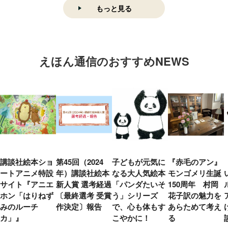
もっと見る
えほん通信のおすすめNEWS
講談社絵本ショ
第45回（2024
子どもが元気に
『赤毛のアン』
ートアニメ特設
年）講談社絵本
なる大人気絵本
モンゴメリ生誕
サイト『アニエ
新人賞 選考経過
「パンダたいそ
150周年 村岡
ホン「はりねず
〔最終選考 受賞
う」シリーズ
花子訳の魅力を
みのルーチ
作決定〕報告
で、心も体もす
あらためて考え
カ」』
こやかに！
る