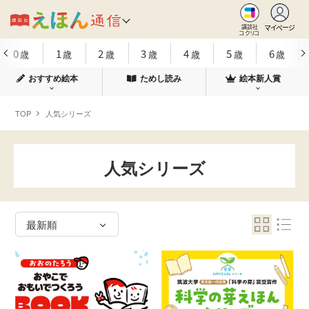
マイページ
講談社
コクリコ
0
1
2
3
4
5
6
歳
歳
歳
歳
歳
歳
歳
おすすめ絵本
ためし読み
絵本新人賞
TOP
人気シリーズ
人気シリーズ