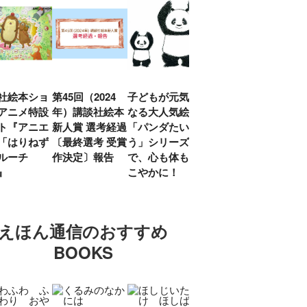
社絵本ショ
第45回（2024
子どもが元気に
『赤毛のアン』
「し
アニメ特設
年）講談社絵本
なる大人気絵本
モンゴメリ生誕
い」
ト『アニエ
新人賞 選考経過
「パンダたいそ
150周年 村岡
ルコ
「はりねず
〔最終選考 受賞
う」シリーズ
花子訳の魅力を
アウ
ルーチ
作決定〕報告
で、心も体もす
あらためて考え
け.の
」』
こやかに！
る
談！
えほん通信のおすすめ
BOOKS