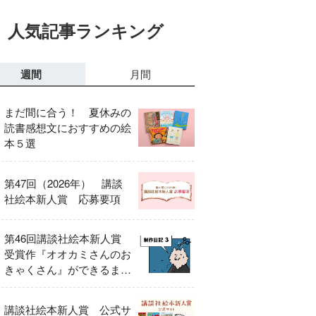
人気記事ランキング
週間
月間
まだ間に合う！ 夏休みの
読書感想文におすすめの絵
本５選
第47回（2026年） 講談
社絵本新人賞 応募要項
第46回講談社絵本新人賞
受賞作『オオカミさんのお
きゃくさん』ができるまで
③
講談社絵本新人賞 公式サ