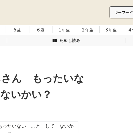
5
6
1
2
3
4
歳
歳
年生
年生
年生
ためし読み
あさん もったいな
 ないかい？