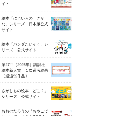
イト
絵本「にじいろの さか
な」シリーズ 日本版公式
サイト
絵本「パンダたいそう」シ
リーズ 公式サイト
第47回（2026年）講談社
絵本新人賞 １次選考結果
〔通過52作品〕
さがしもの絵本「どこ？」
シリーズ 公式サイト
おおのたろうの『おやこで