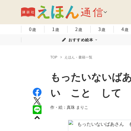
0
1
2
3
4
歳
歳
歳
歳
歳
おすすめ絵本
TOP
えほん・書籍一覧
もったいないば
い こと して
作・絵：真珠 まりこ