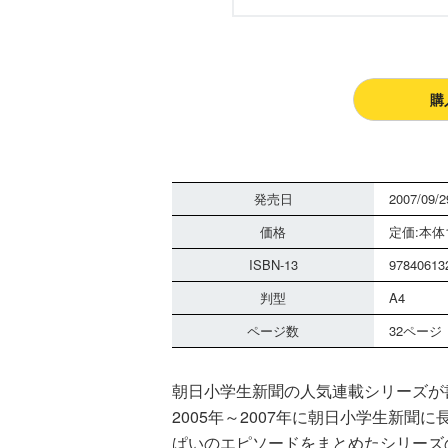
購
発売日
2007/09/2
価格
定価:本体1
ISBN-13
97840613
判型
A4
ページ数
32ページ
朝日小学生新聞の人気連載シリーズが
2005年～2007年に朝日小学生新
ぱいのエピソードをまとめたシリーズ