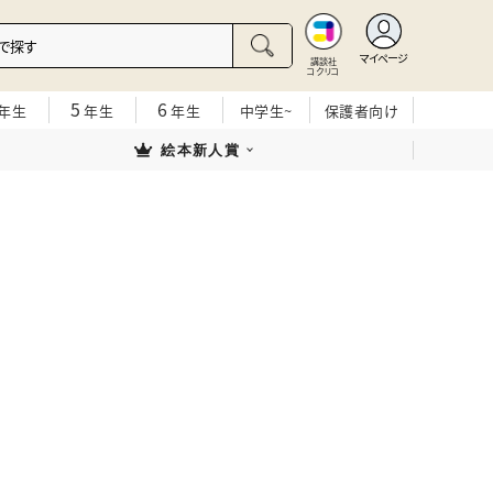
マイページ
講談社
コクリコ
5
6
年生
年生
年生
中学生~
保護者向け
絵本新人賞