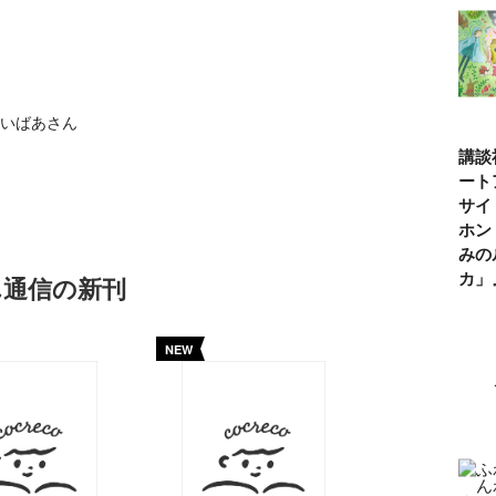
いばあさん
講談
ート
サイ
ホン
みの
カ
ん通信の新刊
NEW