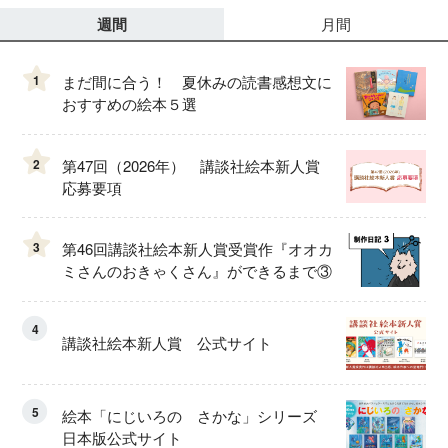
週間
月間
1
まだ間に合う！ 夏休みの読書感想文に
おすすめの絵本５選
2
第47回（2026年） 講談社絵本新人賞
応募要項
3
第46回講談社絵本新人賞受賞作『オオカ
ミさんのおきゃくさん』ができるまで③
4
講談社絵本新人賞 公式サイト
5
絵本「にじいろの さかな」シリーズ
日本版公式サイト