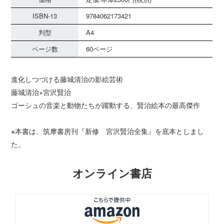
ISBN-13
9784062173421
判型
A4
ページ数
60ページ
進化しつづける藤城清治の影絵芸術
藤城清治×宮沢賢治
ゴーシュの音楽と動物たちが躍動する、賢治絵本の最高傑作
※本書は、筑摩書房刊『新修 宮沢賢治全集』を底本としまし
た。
オンライン書店