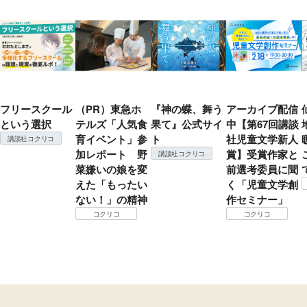
フリースクール
（PR）東急ホ
『神の蝶、舞う
アーカイブ配信
という選択
テルズ「人気食
果て』公式サイ
中【第67回講談
育イベント」参
ト
社児童文学新人
講談社コクリコ
加レポート 野
賞】受賞作家と
講談社コクリコ
菜嫌いの娘を変
前選考委員に聞
えた「もったい
く「児童文学創
ない！」の精神
作セミナー」
コクリコ
コクリコ