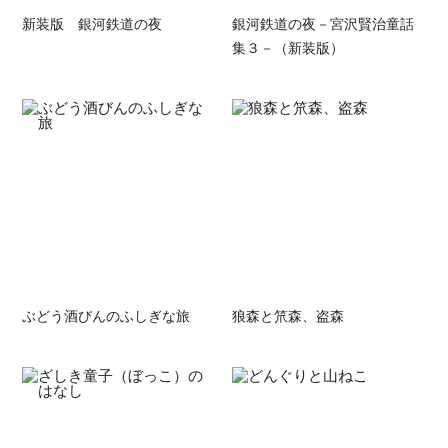
新装版 銀河鉄道の夜
銀河鉄道の夜－宮沢賢治童話
集３－（新装版）
ぶどう酒びんのふしぎな旅
狼森と笊森、盗森