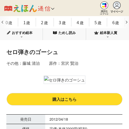
マイページ
講談社
コクリコ
0
1
2
3
4
5
6
歳
歳
歳
歳
歳
歳
歳
おすすめ絵本
ためし読み
絵本新人賞
セロ弾きのゴーシュ
その他：藤城 清治 原作：宮沢 賢治
購入はこちら
発売日
2012/04/18
価格
定価:本体2300円(税別)