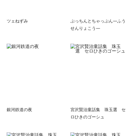
ツェねずみ
ぷっちんとちゃっぷん―ふう
せんりょこう―
銀河鉄道の夜
宮沢賢治童話集 珠玉選 セ
ロひきのゴーシュ