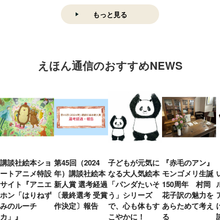
もっと見る
えほん通信のおすすめNEWS
講談社絵本ショ
第45回（2024
子どもが元気に
『赤毛のアン』
ートアニメ特設
年）講談社絵本
なる大人気絵本
モンゴメリ生誕
サイト『アニエ
新人賞 選考経過
「パンダたいそ
150周年 村岡
ホン「はりねず
〔最終選考 受賞
う」シリーズ
花子訳の魅力を
みのルーチ
作決定〕報告
で、心も体もす
あらためて考え
カ」』
こやかに！
る