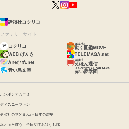
講談社コクリコ
ファミリーサイト
講談社の
コクリコ
動く図鑑MOVE
WEB げんき
TELEMAGA.net
講談社
Aneひめ.net
えほん通信
はやみねかおる FAN CLUB
青い鳥文庫
赤い夢学園
ボンボンアカデミー
ディズニーファン
講談社の学習まんが 日本の歴史
本とあそぼう 全国訪問おはなし隊