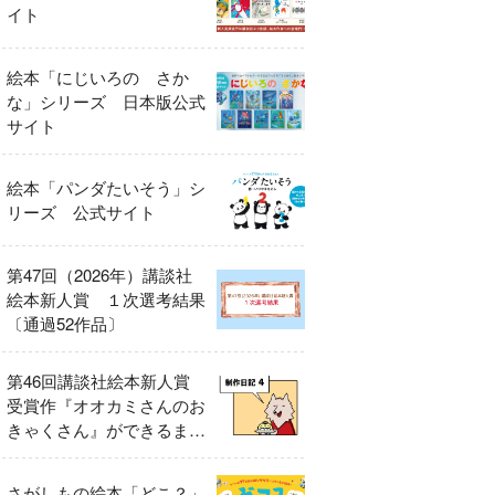
イト
絵本「にじいろの さか
な」シリーズ 日本版公式
サイト
絵本「パンダたいそう」シ
リーズ 公式サイト
第47回（2026年）講談社
絵本新人賞 １次選考結果
〔通過52作品〕
第46回講談社絵本新人賞
受賞作『オオカミさんのお
きゃくさん』ができるまで
④
さがしもの絵本「どこ？」