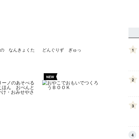
の なんきょくた
どんぐりず ぎゅっ
1
NEW
2
3
4