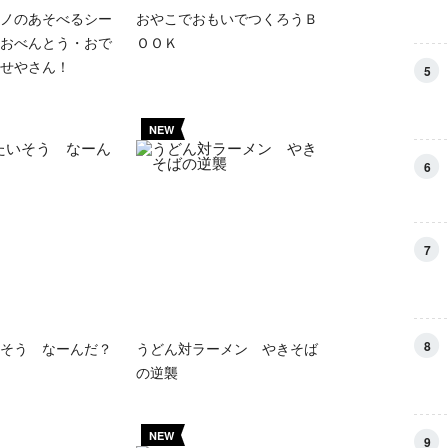
ノのあそべるシー
おやこでおもいでつくろうＢ
おべんとう・おで
ＯＯＫ
せやさん！
5
NEW
6
7
8
そう なーんだ？
うどん対ラーメン やきそば
の逆襲
NEW
9