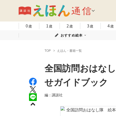
0
1
2
3
4
歳
歳
歳
歳
歳
おすすめ絵本
TOP
えほん・書籍一覧
全国訪問おはなし
せガイドブック
編：講談社