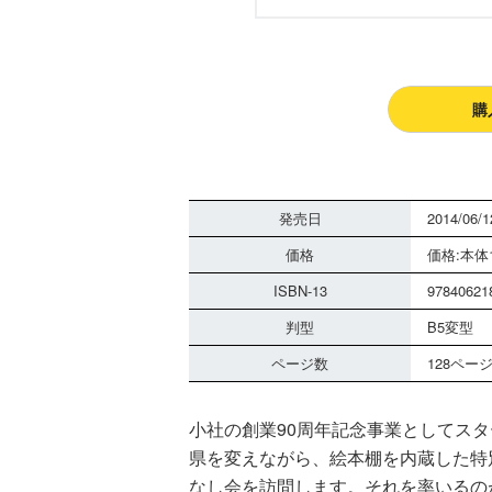
購
発売日
2014/06/1
価格
価格:本体1
ISBN-13
97840621
判型
B5変型
ページ数
128ペー
小社の創業90周年記念事業としてス
県を変えながら、絵本棚を内蔵した特
なし会を訪問します。それを率いるの