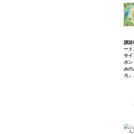
講談
ート
サイ
ホン
みの
カ