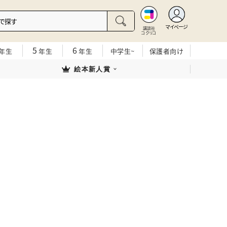
マイページ
講談社
コクリコ
5
6
年生
年生
年生
中学生~
保護者向け
絵本新人賞