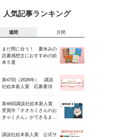
人気記事ランキング
週間
月間
まだ間に合う！ 夏休みの
読書感想文におすすめの絵
本５選
第47回（2026年） 講談
社絵本新人賞 応募要項
第46回講談社絵本新人賞
受賞作『オオカミさんのお
きゃくさん』ができるまで
③
講談社絵本新人賞 公式サ