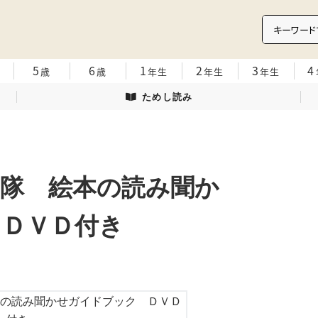
5
6
1
2
3
4
歳
歳
年生
年生
年生
ためし読み
隊 絵本の読み聞か
 ＤＶＤ付き