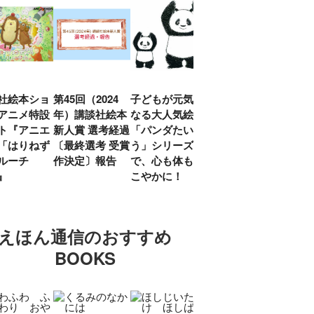
社絵本ショ
第45回（2024
子どもが元気に
『赤毛のアン』
「し
アニメ特設
年）講談社絵本
なる大人気絵本
モンゴメリ生誕
い」
ト『アニエ
新人賞 選考経過
「パンダたいそ
150周年 村岡
ルコ
「はりねず
〔最終選考 受賞
う」シリーズ
花子訳の魅力を
アウ
ルーチ
作決定〕報告
で、心も体もす
あらためて考え
け.の
」』
こやかに！
る
談！
えほん通信のおすすめ
BOOKS