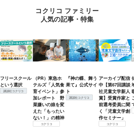
コクリコ ファミリー
人気の記事・特集
フリースクール
（PR）東急ホ
『神の蝶、舞う
アーカイブ配信
という選択
テルズ「人気食
果て』公式サイ
中【第67回講談
育イベント」参
ト
社児童文学新人
講談社コクリコ
加レポート 野
賞】受賞作家と
講談社コクリコ
菜嫌いの娘を変
前選考委員に聞
えた「もったい
く「児童文学創
ない！」の精神
作セミナー」
コクリコ
コクリコ