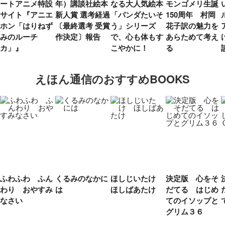
ートアニメ特設
年）講談社絵本
なる大人気絵本
モンゴメリ生誕
サイト『アニエ
新人賞 選考経過
「パンダたいそ
150周年 村岡
ホン「はりねず
〔最終選考 受賞
う」シリーズ
花子訳の魅力を
みのルーチ
作決定〕報告
で、心も体もす
あらためて考え
カ」』
こやかに！
る
えほん通信のおすすめBOOKS
ふわふわ ふん
くるみのなかに
ほしじいたけ
決定版 心をそ
わり おやすみ
は
ほしばあたけ
だてる はじめ
なさい
てのイソップと
グリム３６