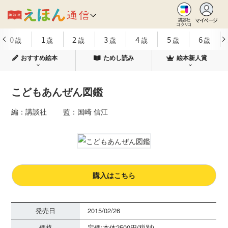
マイページ
講談社
コクリコ
0
1
2
3
4
5
6
歳
歳
歳
歳
歳
歳
歳
おすすめ絵本
ためし読み
絵本新人賞
こどもあんぜん図鑑
編：講談社 監：国崎 信江
購入はこちら
発売日
2015/02/26
価格
定価:本体2500円(税別)