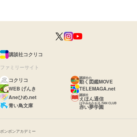
講談社コクリコ
ファミリーサイト
講談社の
コクリコ
動く図鑑MOVE
WEB げんき
TELEMAGA.net
講談社
Aneひめ.net
えほん通信
はやみねかおる FAN CLUB
青い鳥文庫
赤い夢学園
ボンボンアカデミー