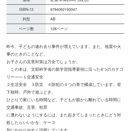
ISBN-13
9784062193047
判型
AB
ページ数
128ページ
昨今、子どもの連れ去り事件が増えています。また、地震や火
事のときのことなど、
お子さんの災害対策は万全でしょうか。
この本は、文部科学省の新学習指導要領に沿った4つのカテゴ
リー――１交通安全
２生活安全 ３防災 ４防犯の４つの章で構成しています。登
下校時、戸外で遊ぶとき、
ひとりで家にいる時間など、子どもが親から離れている時間に
交通事故、災害、犯罪
に遭わないようにするには、また起きてしまったときにどう対
処したらいいかを、ケース
別にわかりやすく説明しています。