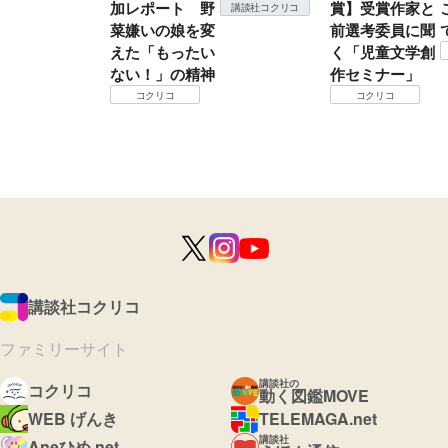
加レポート 野
賞】受賞作家と
講談社コクリコ
菜嫌いの娘を変
前選考委員に聞
えた「もったい
く「児童文学創
ない！」の精神
作セミナー」
コクリコ
コクリコ
講談社コクリコ
ファミリーサイト
講談社の
コクリコ
動く図鑑MOVE
WEB げんき
TELEMAGA.net
講談社
Aneひめ.net