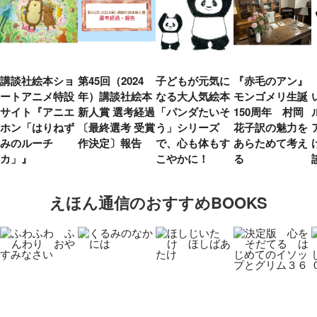
講談社絵本ショ
第45回（2024
子どもが元気に
『赤毛のアン』
ートアニメ特設
年）講談社絵本
なる大人気絵本
モンゴメリ生誕
サイト『アニエ
新人賞 選考経過
「パンダたいそ
150周年 村岡
ホン「はりねず
〔最終選考 受賞
う」シリーズ
花子訳の魅力を
みのルーチ
作決定〕報告
で、心も体もす
あらためて考え
カ」』
こやかに！
る
えほん通信のおすすめBOOKS