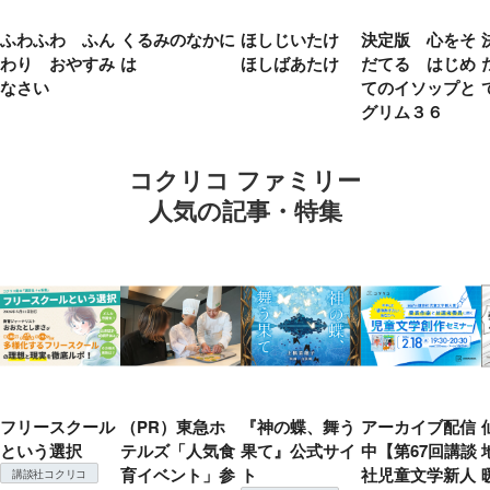
ふわふわ ふん
くるみのなかに
ほしじいたけ
決定版 心をそ
わり おやすみ
は
ほしばあたけ
だてる はじめ
なさい
てのイソップと
グリム３６
コクリコ ファミリー
人気の記事・特集
フリースクール
（PR）東急ホ
『神の蝶、舞う
アーカイブ配信
という選択
テルズ「人気食
果て』公式サイ
中【第67回講談
育イベント」参
ト
社児童文学新人
講談社コクリコ