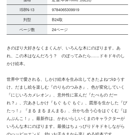
ISBN-13
9784065309919
判型
B24取
ページ数
24ページ
きのぼり大好きなくまくんが、いろんな木にのぼります。あ
れ、この木はなんだろう？ のぼってみたら……ドキドキのし
かけ絵本。
世界中で愛される、しかけ絵本を生み出してきたよねづゆうす
け。だまし絵を楽しむ『のりものつみき』、色が変化していく
『にじいろカメレオン』、意外性に富んだ『たべもの だー
れ？』、穴あきしかけ『もぐ もぐ もぐ』、図形を生かした『ぴ
たっ！』『まる まる まんまる』、分かち合う心をはぐくむ『は
んぶんこ！』。最新作は、かわいらしいくまのキャラクターが
いろんな木にのぼります。最後はちょっぴりドキドキしながら
のハッピーエンド。幼いお子さまから楽しめる絵本です。