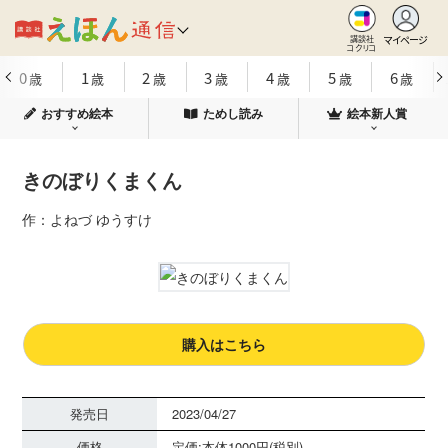
マイページ
講談社
コクリコ
0
1
2
3
4
5
6
歳
歳
歳
歳
歳
歳
歳
おすすめ絵本
ためし読み
絵本新人賞
きのぼりくまくん
作：よねづ ゆうすけ
購入はこちら
発売日
2023/04/27
価格
定価:本体1000円(税別)