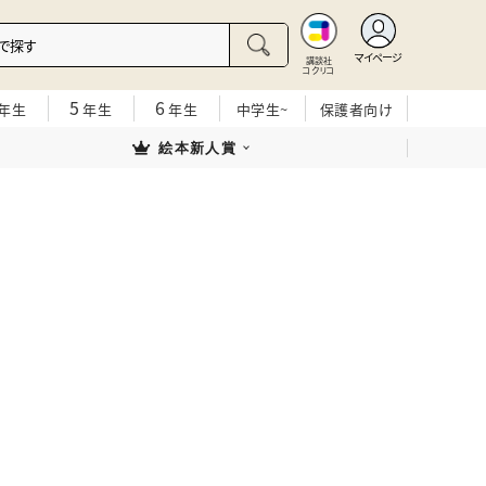
マイページ
講談社
コクリコ
5
6
年生
年生
年生
中学生~
保護者向け
絵本新人賞