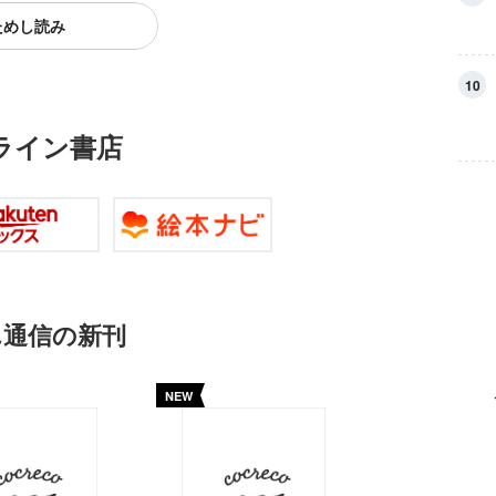
ためし読み
10
ライン書店
ん通信の新刊
NEW