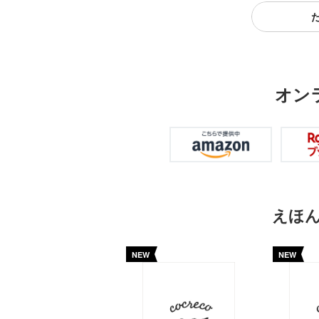
オン
えほ
NEW
NEW