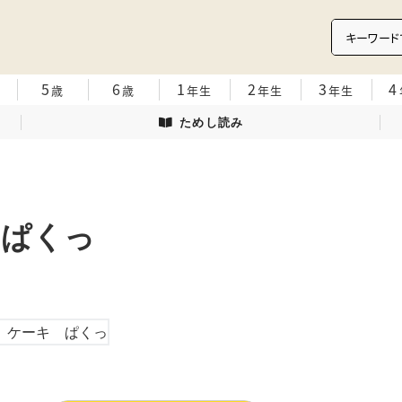
5
6
1
2
3
4
歳
歳
年生
年生
年生
ためし読み
 ぱくっ