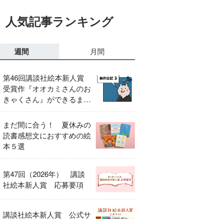
人気記事ランキング
週間
月間
第46回講談社絵本新人賞
受賞作『オオカミさんのお
きゃくさん』ができるまで
③
まだ間に合う！ 夏休みの
読書感想文におすすめの絵
本５選
第47回（2026年） 講談
社絵本新人賞 応募要項
講談社絵本新人賞 公式サ