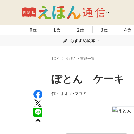
0
1
2
3
4
歳
歳
歳
歳
歳
おすすめ絵本
TOP
えほん・書籍一覧
ぽとん ケーキ
作：オオノ･マユミ