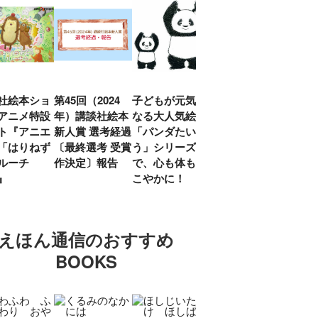
社絵本ショ
第45回（2024
子どもが元気に
『赤毛のアン』
「し
アニメ特設
年）講談社絵本
なる大人気絵本
モンゴメリ生誕
い」
ト『アニエ
新人賞 選考経過
「パンダたいそ
150周年 村岡
ルコ
「はりねず
〔最終選考 受賞
う」シリーズ
花子訳の魅力を
アウ
ルーチ
作決定〕報告
で、心も体もす
あらためて考え
け.の
」』
こやかに！
る
談！
えほん通信のおすすめ
BOOKS