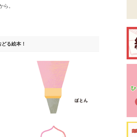
から。
おどる絵本！