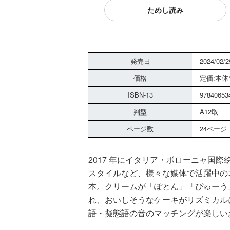
ためし読み
発売日
2024/02/2
価格
定価:本体1
ISBN-13
97840653
判型
A12取
ページ数
24ページ
2017 年にイタリア・ボローニャ国
スタイルなど、様々な媒体で活躍中の
本。クリームが「ぽとん」「ぴゅーう
れ、おいしそうなケーキがリズミカル
語・擬態語の音のマッチングが楽しい