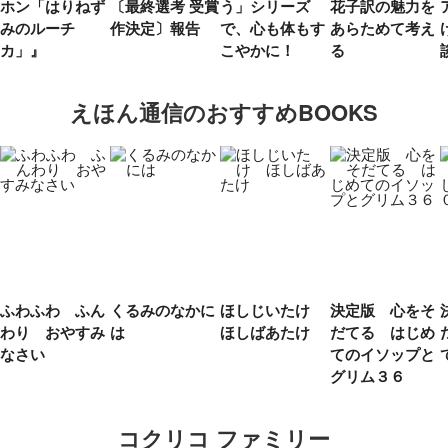
ホン「はりねず
〔最終選考 受賞
う」シリーズ
花子訳の魅力を
みのルーチ
作決定〕報告
で、心も体もす
あらためて考え
カ」』
こやかに！
る
えほん通信のおすすめBOOKS
ふわふわ ふん
くるみのなかに
ほしじいたけ
決定版 心をそ
わり おやすみ
は
ほしばあたけ
だてる はじめ
なさい
てのイソップと
グリム３６
コクリコ ファミリー