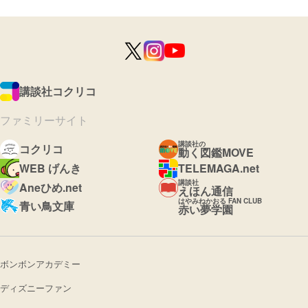
講談社コクリコ
ファミリーサイト
講談社の
コクリコ
動く図鑑MOVE
WEB げんき
TELEMAGA.net
講談社
Aneひめ.net
えほん通信
はやみねかおる FAN CLUB
青い鳥文庫
赤い夢学園
ボンボンアカデミー
ディズニーファン