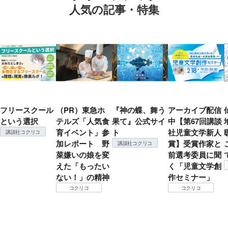
人気の記事・特集
フリースクール
（PR）東急ホ
『神の蝶、舞う
アーカイブ配信
という選択
テルズ「人気食
果て』公式サイ
中【第67回講談
育イベント」参
ト
社児童文学新人
講談社コクリコ
加レポート 野
賞】受賞作家と
講談社コクリコ
菜嫌いの娘を変
前選考委員に聞
えた「もったい
く「児童文学創
ない！」の精神
作セミナー」
コクリコ
コクリコ