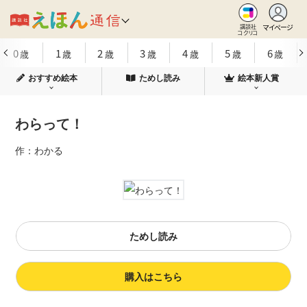
マイページ
講談社
コクリコ
0
1
2
3
4
5
6
歳
歳
歳
歳
歳
歳
歳
おすすめ絵本
ためし読み
絵本新人賞
わらって！
作：わかる
ためし読み
購入はこちら