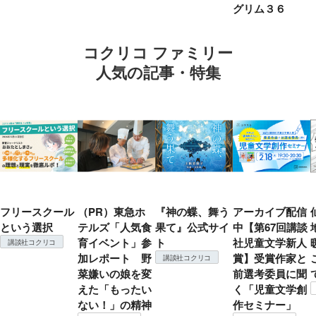
グリム３６
コクリコ ファミリー
人気の記事・特集
フリースクール
（PR）東急ホ
『神の蝶、舞う
アーカイブ配信
という選択
テルズ「人気食
果て』公式サイ
中【第67回講談
育イベント」参
ト
社児童文学新人
講談社コクリコ
加レポート 野
賞】受賞作家と
講談社コクリコ
菜嫌いの娘を変
前選考委員に聞
えた「もったい
く「児童文学創
ない！」の精神
作セミナー」