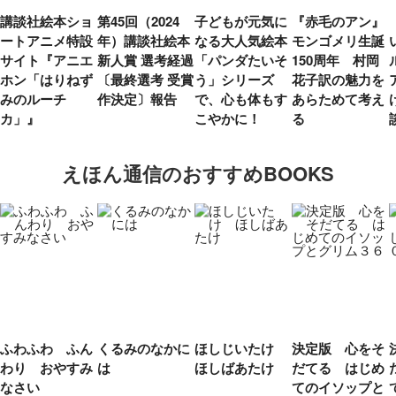
講談社絵本ショ
第45回（2024
子どもが元気に
『赤毛のアン』
ートアニメ特設
年）講談社絵本
なる大人気絵本
モンゴメリ生誕
サイト『アニエ
新人賞 選考経過
「パンダたいそ
150周年 村岡
ホン「はりねず
〔最終選考 受賞
う」シリーズ
花子訳の魅力を
みのルーチ
作決定〕報告
で、心も体もす
あらためて考え
カ」』
こやかに！
る
えほん通信のおすすめBOOKS
ふわふわ ふん
くるみのなかに
ほしじいたけ
決定版 心をそ
わり おやすみ
は
ほしばあたけ
だてる はじめ
なさい
てのイソップと