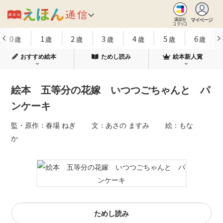
マイページ
講談社
コクリコ
0
1
2
3
4
5
6
歳
歳
歳
歳
歳
歳
歳
おすすめ絵本
ためし読み
絵本新人賞
絵本 五等分の花嫁 いつつごちゃんと パ
ンケーキ
監・原作：春場 ねぎ 文：あさの ますみ 絵：もな
か
ためし読み