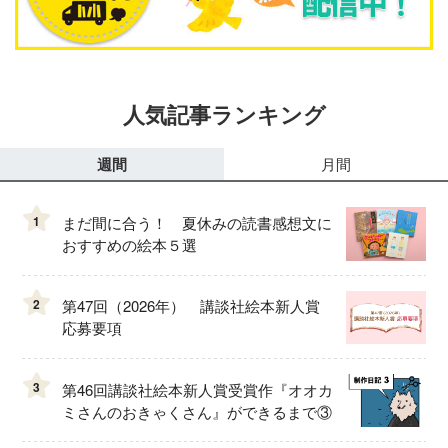
人気記事ランキング
週間
月間
1
まだ間に合う！ 夏休みの読書感想文に
おすすめの絵本５選
2
第47回（2026年） 講談社絵本新人賞
応募要項
3
第46回講談社絵本新人賞受賞作『オオカ
ミさんのおきゃくさん』ができるまで③