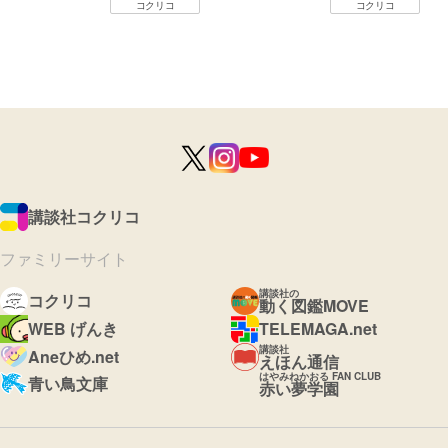
コクリコ
コクリコ
講談社コクリコ
ファミリーサイト
講談社の
コクリコ
動く図鑑MOVE
WEB げんき
TELEMAGA.net
講談社
Aneひめ.net
えほん通信
はやみねかおる FAN CLUB
青い鳥文庫
赤い夢学園