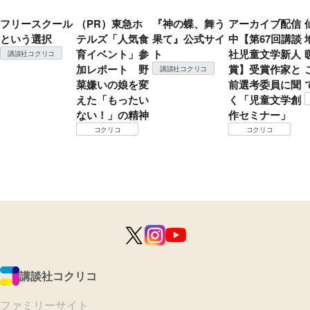
フリースクール
（PR）東急ホ
『神の蝶、舞う
アーカイブ配信
という選択
テルズ「人気食
果て』公式サイ
中【第67回講談
育イベント」参
ト
社児童文学新人
講談社コクリコ
加レポート 野
賞】受賞作家と
講談社コクリコ
菜嫌いの娘を変
前選考委員に聞
えた「もったい
く「児童文学創
ない！」の精神
作セミナー」
コクリコ
コクリコ
講談社コクリコ
ファミリーサイト