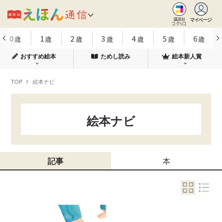
マイページ
講談社
コクリコ
0
1
2
3
4
5
6
歳
歳
歳
歳
歳
歳
歳
おすすめ絵本
ためし読み
絵本新人賞
TOP
絵本ナビ
絵本ナビ
記事
本