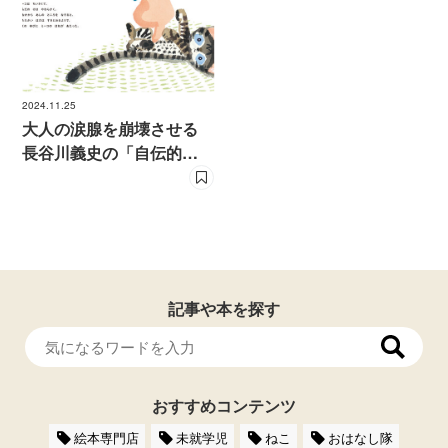
2024.11.25
大人の涙腺を崩壊させる
長谷川義史の「自伝的絵
本」を一挙紹介！
記事や本を探す
おすすめコンテンツ
絵本専門店
未就学児
ねこ
おはなし隊