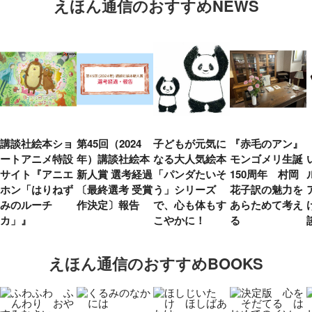
えほん通信のおすすめNEWS
講談社絵本ショ
第45回（2024
子どもが元気に
『赤毛のアン』
ートアニメ特設
年）講談社絵本
なる大人気絵本
モンゴメリ生誕
サイト『アニエ
新人賞 選考経過
「パンダたいそ
150周年 村岡
ホン「はりねず
〔最終選考 受賞
う」シリーズ
花子訳の魅力を
みのルーチ
作決定〕報告
で、心も体もす
あらためて考え
カ」』
こやかに！
る
えほん通信のおすすめBOOKS