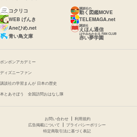
講談社の
コクリコ
動く図鑑MOVE
WEB げんき
TELEMAGA.net
講談社
Aneひめ.net
えほん通信
はやみねかおる FAN CLUB
青い鳥文庫
赤い夢学園
ボンボンアカデミー
ディズニーファン
講談社の学習まんが 日本の歴史
本とあそぼう 全国訪問おはなし隊
お問い合わせ
利用規約
広告掲載について
プライバシーポリシー
特定商取引法に基づく表記