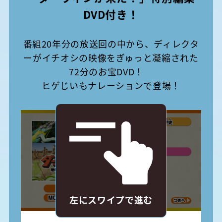
DVD付き！
番組20年分の放送回の中から、ディレクタ
ーがイチオシの映像をぎゅっと凝縮された
72分のお宝DVD！
ヒゲじいもナレーションで登場！
左にスワイプで進む