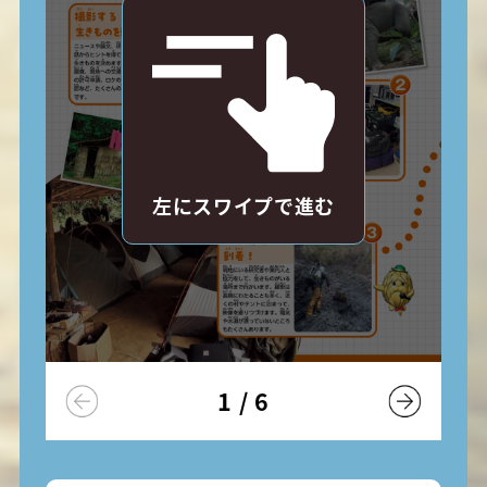
左にスワイプで進む
1
/
6