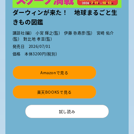
ダーウィンが来た！ 地球まるごと生
きもの図鑑
講談社(編) 小宮 輝之(監) 伊藤 弥寿彦(監) 宮崎 佑介
(監) 對比地 孝亘(監)
発売日
2026/07/01
価格
本体3200円(税別)
Amazonで見る
楽天BOOKSで見る
試し読み