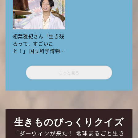
研究員が解説
相葉雅紀さん「生き残
るって、すごいこ
と！」 国立科学博物館
で体験する「いきもの
超ワールド展」の驚き
もっと見る
と発見
生きものびっくりクイズ
「ダーウィンが来た！ 地球まるごと生き