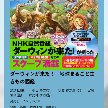
ダーウィンが来た！ 地球まるごと生
きもの図鑑
講談社(編) 小宮 輝之(監) 伊藤 弥寿彦(監) 宮崎
佑介(監) 對比地 孝亘(監)
発売日
2026/07/01
価格
価格：本体3200円(税別)