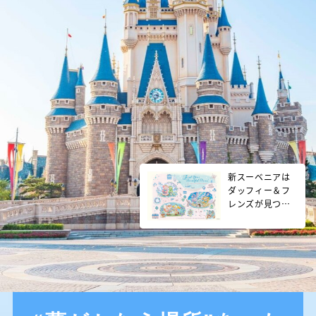
新スーベニアは
ダッフィー＆フ
レンズが見つけ
た「青色」がテ
ーマ！ 夏らし
いデザインがか
わいい♡