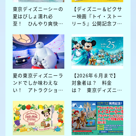
東京ディズニーシーの
【ディズニー＆ピクサ
夏はびしょ濡れ必
ー映画『トイ・ストー
至！ ひんやり爽快グ
リー５』公開記念フェ
ルメも♡
ア】対象書目を買って
東京ディズニーリゾー
ト®・パークチケット
（ペア）やグッズを当
てよう！
夏の東京ディズニーラ
【2026年６月まで】
ンドでしか味わえな
対象者は？ 料金
い！ アトラクション
は？ 東京ディズニー
の限定バージョンをガ
リゾートの〈首都圏ウ
イド
ィークデーパスポート
（期間限定）〉を徹底
解説