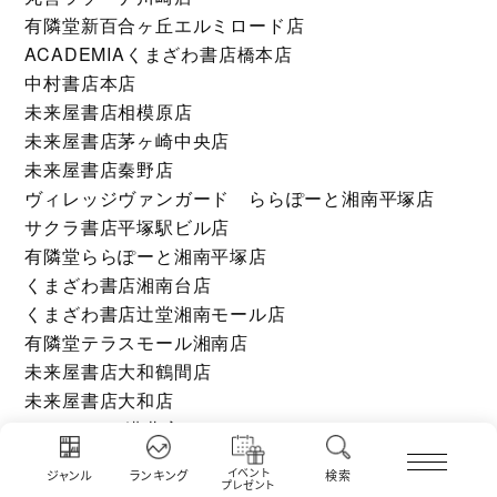
有隣堂新百合ヶ丘エルミロード店
ACADEMIAくまざわ書店橋本店
中村書店本店
未来屋書店相模原店
未来屋書店茅ヶ崎中央店
未来屋書店秦野店
ヴィレッジヴァンガード ららぽーと湘南平塚店
サクラ書店平塚駅ビル店
有隣堂ららぽーと湘南平塚店
くまざわ書店湘南台店
くまざわ書店辻堂湘南モール店
有隣堂テラスモール湘南店
未来屋書店大和鶴間店
未来屋書店大和店
ACADEMIA港北店
アシーネ金沢八景店
イベント
ジャンル
ランキング
検索
ヴィレッジヴァンガード 西武東戸塚店
プレゼント