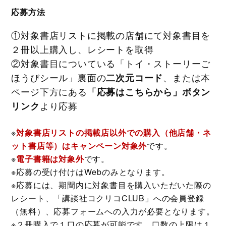
応募方法
①対象書店リストに掲載の店舗にて対象書目を
２冊以上購入し、レシートを取得
②対象書目についている「トイ・ストーリーご
ほうびシール」裏面の
、または本
二次元コード
ページ下方にある
「応募はこちらから」ボタン
より応募
リンク
※
対象書店リストの掲載店以外での購入（他店舗・ネ
ット書店等）はキャンペーン対象外
です。
※
電子書籍は対象外
です。
※応募の受け付けはWebのみとなります。
※応募には、期間内に対象書目を購入いただいた際の
レシート、「講談社コクリコCLUB」への会員登録
（無料）、応募フォームへの入力が必要となります。
※２冊購入で１口の応募が可能です。口数の上限は１