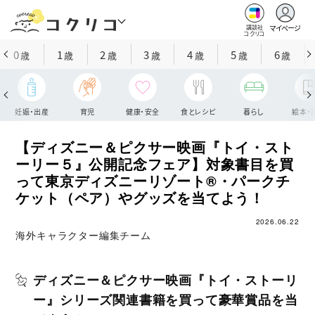
マイページ
講談社
コクリコ
0
1
2
3
4
5
6
歳
歳
歳
歳
歳
歳
歳
妊娠・出産
育児
健康・安全
食とレシピ
暮らし
絵本・
【ディズニー＆ピクサー映画『トイ・スト
ーリー５』公開記念フェア】対象書目を買
って東京ディズニーリゾート®・パークチ
ケット（ペア）やグッズを当てよう！
2026.06.22
海外キャラクター編集チーム
ディズニー＆ピクサー映画『トイ・ストーリ
ー』シリーズ関連書籍を買って豪華賞品を当